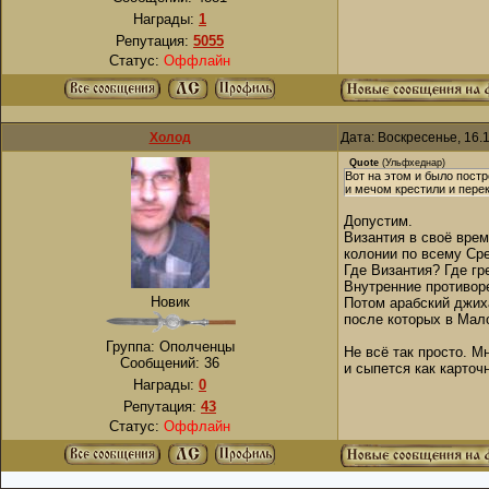
Награды:
1
Репутация:
5055
Статус:
Оффлайн
Холод
Дата: Воскресенье, 16.
Quote
(
Ульфхеднар
)
Вот на этом и было пост
и мечом крестили и пере
Допустим.
Византия в своё вре
колонии по всему Ср
Где Византия? Где гр
Внутренние противоре
Новик
Потом арабский джиха
после которых в Мало
Группа: Ополченцы
Не всё так просто. М
Сообщений:
36
и сыпется как карточ
Награды:
0
Репутация:
43
Статус:
Оффлайн