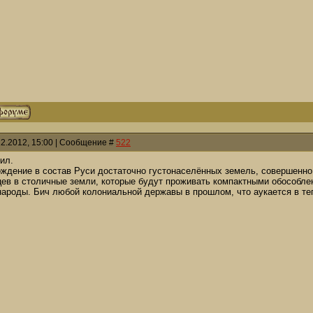
12.2012, 15:00 | Сообщение #
522
ил.
ждение в состав Руси достаточно густонаселённых земель, совершенно д
нцев в столичные земли, которые будут проживать компактными обособ
народы. Бич любой колониальной державы в прошлом, что аукается в т