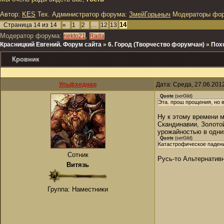
Автор:
KES
Тех. Администратор форума:
ЗмейГорыныч
Модераторы фо
14
Страница
14
из
14
«
1
2
…
12
13
Модератор форума:
,
nekto21
Rada
Красницкий Евгений. Форум сайта
»
6. Город (Творчество форумчан)
»
Пох
Кровник
Ульфхеднар
Дата: Среда, 27.06.201
Quote
(
serGild
)
Эта. прош прощения, но в
Ну к этому времени м
Скандинавии, Золото
урожайностью в одни
Quote
(
serGild
)
Катастрофическое падени
Сотник
Русь-то Альтернативн
Витязь
Группа: Наместники