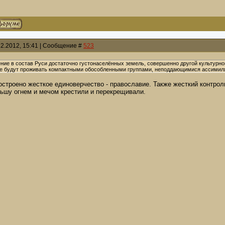
12.2012, 15:41 | Сообщение #
523
ие в состав Руси достаточно густонаселённых земель, совершенно другой культурной 
ые будут проживать компактными обособленными группами, неподдающимися ассимиля
остроено жесткое единоверчество - православие. Также жесткий контрол
шу огнем и мечом крестили и перекрещивали.