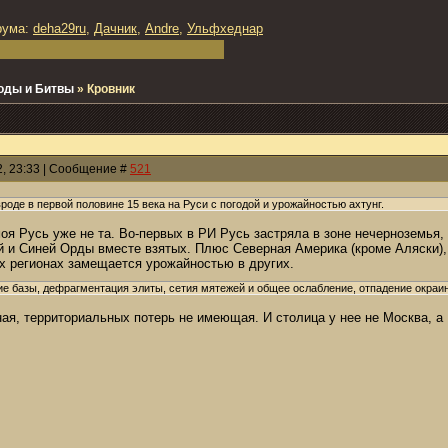
рума:
deha29ru
,
Дачник
,
Andre
,
Ульфхеднар
оды и Битвы
»
Кровник
2, 23:33 | Сообщение #
521
роде в первой половине 15 века на Руси с погодой и урожайностью ахтунг.
оя Русь уже не та. Во-первых в РИ Русь застряла в зоне нечерноземья
й и Синей Орды вместе взятых. Плюс Северная Америка (кроме Аляски),
х регионах замещается урожайностью в других.
е базы, дефрагментация элиты, сетия мятежей и общее ослабление, отпадение окраин
ая, территориальных потерь не имеющая. И столица у нее не Москва, а 