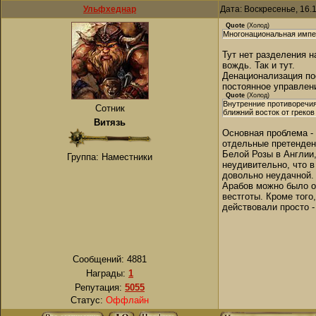
Ульфхеднар
Дата: Воскресенье, 16.
Quote
(
Холод
)
Многонациональная импер
Тут нет разделения н
вождь. Так и тут.
Денационализация по
постоянное управлени
Quote
(
Холод
)
Внутренние противоречия
Сотник
ближний восток от греков
Витязь
Основная проблема -
отдельные претендент
Белой Розы в Англии,
Группа: Наместники
неудивительно, что 
довольно неудачной.
Арабов можно было от
вестготы. Кроме того
действовали просто -
Сообщений:
4881
Награды:
1
Репутация:
5055
Статус:
Оффлайн