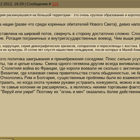
12.2012, 18:29 | Сообщение #
525
ия раскинувшаяся на большой территории - это очень хрупкое образование и коротко
а нации (разве что среди коренных обитателей Нового Света), девиз нап
ставлена на широкий поток, свернуть в сторону достаточно сложно. Сл
е. Ротация пограничных и внутригосударственных воевод. Чем выше рей
, коррупция, серия демографических кризисов, сепаратизм и переселенцы с востока.
 и их культуры. И сотни лет спустя нашествие сельджуков, после которых в Малой Ази
 это политика заигрывания и пренебрежения соседями. Плюс сильно усуг
ы, так и целые кланы. Смена одного гегемона другим всегда виливалас
 Столетняя война во Франции, где короли воевали не сколько с англича
в Византии, где клановая смена правительства стала обыденностью, не 
 Откололись Рим и Болгария, существенные проблемы были во взаимоо
разить, но когда охота чужими руками устранить конкурента, можно и 
, те самые колонии не расширялись, а являлись некими торговыми факт
 "Веруй или умри!" Поэтому их "огонь и меч" оказались более действенн