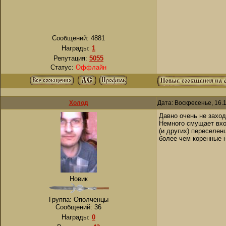
Сообщений:
4881
Награды:
1
Репутация:
5055
Статус:
Оффлайн
Холод
Дата: Воскресенье, 16.
Давно очень не заход
Немного смущает вхо
(и других) переселе
более чем коренные 
Новик
Группа: Ополченцы
Сообщений:
36
Награды:
0