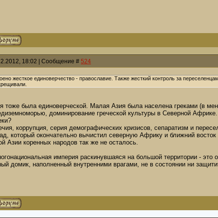
12.2012, 18:02 | Сообщение #
524
роено жесткое единоверчество - православие. Также жесткий контроль за переселенца
крещивали.
мя тоже была единоверческой. Малая Азия была населена греками (в мен
едиземноморью, доминирование греческой культуры в Северной Африке. 
еки?
чия, коррупция, серия демографических кризисов, сепаратизм и пересе
д, который окончательно вычистил северную Африку и ближний восток о
й Азии коренных народов так же не осталось.
ногонациональная империя раскинувшаяся на большой территории - это о
ный домик, наполненный внутренними врагами, не в состоянии ни защитит