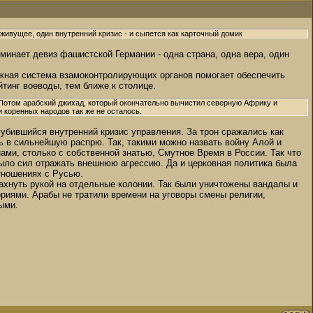
живущее, один внутренний кризис - и сыпется как карточный домик
оминает девиз фашистской Германии - одна страна, одна вера, один
ожная система взамоконтролирующих органов помогает обеспечить
тинг воеводы, тем ближе к столице.
 Потом арабский джихад, который окончательно вычистил северную Африку и
и коренных народов так же не осталось.
убившийся внутренний кризис управления. За трон сражались как
ь в сильнейшую распрю. Так, такими можно назвать войну Алой и
нами, столько с собственной знатью, Смутное Время в России. Так что
было сил отражать внешнюю агрессию. Да и церковная политика была
тношениях с Русью.
махнуть рукой на отдельные колонии. Так были уничтожены вандалы и
ориями. Арабы не тратили времени на уговоры смены религии,
ыми.