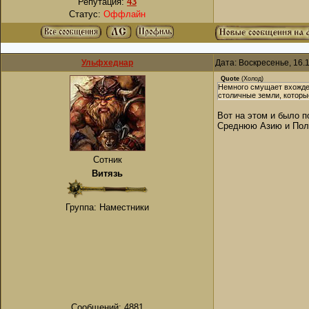
Репутация:
43
Статус:
Оффлайн
Ульфхеднар
Дата: Воскресенье, 16.
Quote
(
Холод
)
Немного смущает вхожден
столичные земли, котор
Вот на этом и было п
Среднюю Азию и Поль
Сотник
Витязь
Группа: Наместники
Сообщений:
4881