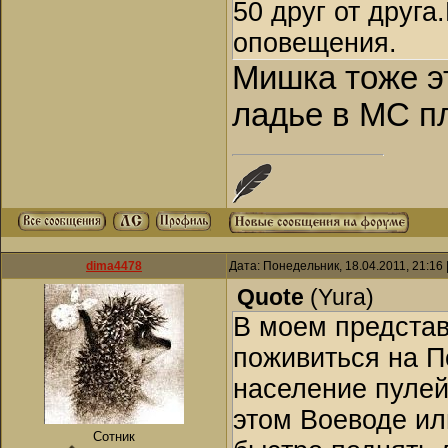
50 друг от друг
оповещения.
Мишка тоже эт
ладье в МС п
dima4478
Дата: Понедельник, 18.04.2011, 21:16
Quote
(
Yura
)
В моем представ
поживиться на По
население пулей
этом Воеводе ил
Сотник