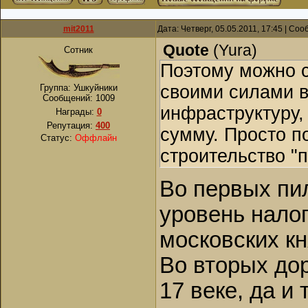
mit2011
Дата: Четверг, 05.05.2011, 17:45 | Со
Quote
(
Yura
)
Сотник
Поэтому можно с
своими силами в
Группа: Ушкуйники
Сообщений:
1009
инфраструктуру,
Награды:
0
Репутация:
400
сумму. Просто по
Статус:
Оффлайн
строительство "п
Во первых пил
уровень нало
московских кн
Во вторых дор
17 веке, да и