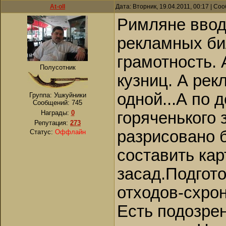
At-oll
Дата: Вторник, 19.04.2011, 00:17 | С
Римляне ввод
рекламных би
грамотность. 
Полусотник
кузниц. А рек
одной...А по 
Группа: Ушкуйники
Сообщений:
745
Награды:
0
горяченького
Репутация:
273
разрисовано б
Статус:
Оффлайн
составить кар
засад.Подгото
отходов-схрон
Есть подозрен