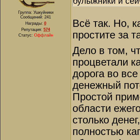
булыжники и сей
Группа: Ушкуйники
Сообщений:
241
Всё так. Но, 
Награды:
0
Репутация:
574
простите за т
Статус:
Оффлайн
Дело в том, ч
процветали ка
дорога во все
денежный пот
Простой прим
области ежег
столько денег,
полностью ка