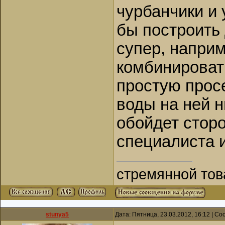
чурбанчики и 
бы построить 
супер, напри
комбинироват
простую прос
воды на ней н
обойдет сторо
специалиста и
стремянной то
stunya5
Дата: Пятница, 23.03.2012, 16:12 | С