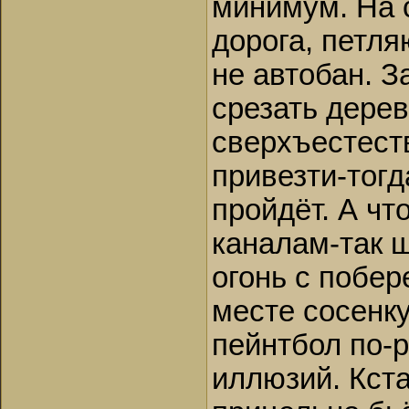
минимум. На 
дорога, петл
не автобан. З
срезать дерев
сверхъестест
привезти-тогд
пройдёт. А чт
каналам-так ш
огонь с побер
месте сосенку
пейнтбол по-р
иллюзий. Кста