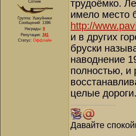
трудоёмко. Ле
Сотник
имело место 
Группа: Ушкуйники
Сообщений:
1396
http://www.pav
Награды:
0
и в других го
Репутация:
341
Статус:
Оффлайн
бруски назыв
наводнение 1
полностью, и
восстанавлива
целые дороги
Давайте спокой