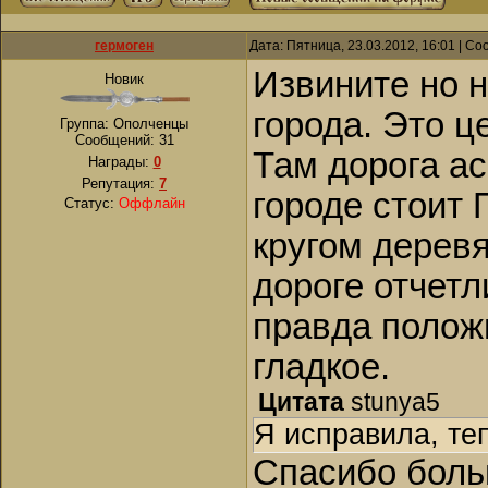
гермоген
Дата: Пятница, 23.03.2012, 16:01 | С
Извините но 
Новик
города. Это ц
Группа: Ополченцы
Сообщений:
31
Там дорога а
Награды:
0
Репутация:
7
городе стоит
Статус:
Оффлайн
кругом дерев
дороге отчетл
правда полож
гладкое.
Цитата
stunya5
Я исправила, те
Спасибо больш