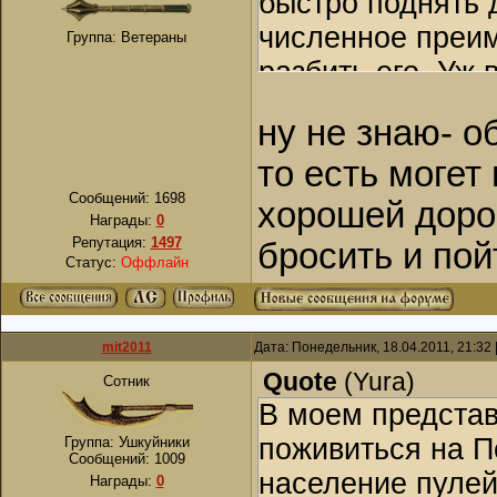
быстро поднять 
численное преим
Группа: Ветераны
разбить его. Уж
сомневаться нет
ну не знаю- о
отряды в те вре
то есть могет
Сообщений:
1698
хорошей дорог
Награды:
0
Репутация:
1497
бросить и пой
Статус:
Оффлайн
mit2011
Дата: Понедельник, 18.04.2011, 21:32
Quote
(
Yura
)
Сотник
В моем представ
поживиться на По
Группа: Ушкуйники
Сообщений:
1009
население пулей
Награды:
0