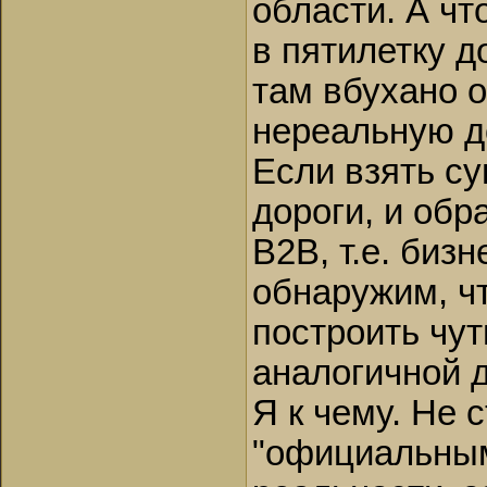
области. А чт
в пятилетку д
там вбухано о
нереальную до
Если взять су
дороги, и обр
B2B, т.е. биз
обнаружим, чт
построить чут
аналогичной д
Я к чему. Не 
"официальным 