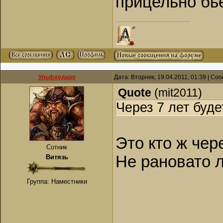
прицельно бь
Ульфхеднар
Дата: Вторник, 19.04.2011, 01:39 | С
Quote
(
mit2011
)
Через 7 лет буде
Это кто ж чер
Сотник
Не рановато 
Витязь
Группа: Наместники