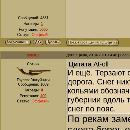
Сообщений:
4881
Награды:
1
Репутация:
5055
Статус:
Оффлайн
mit2011
Дата: Среда, 20.04.2011, 04:46 | Соо
Цитата
At-oll
Сотник
И ещё. Терзают 
дорога. Снег ни
Группа: Ушкуйники
Сообщений:
1009
кольями обознач
Награды:
0
Репутация:
400
губернии вдоль т
Статус:
Оффлайн
снег по пояс.
По рекам заме
слева берег, 