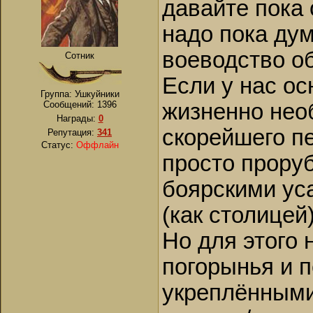
давайте пока
надо пока дум
воеводство о
Сотник
Если у нас ос
Группа: Ушкуйники
Сообщений:
1396
жизненно нео
Награды:
0
скорейшего п
Репутация:
341
Статус:
Оффлайн
просто прору
боярскими ус
(как столицей
Но для этого
погорынья и 
укреплёнными