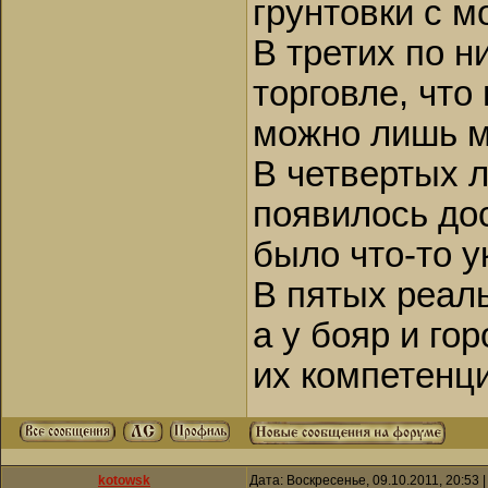
грунтовки с м
В третих по н
торговле, что
можно лишь м
В четвертых л
появилось до
было что-то у
В пятых реаль
а у бояр и го
их компетенци
kotowsk
Дата: Воскресенье, 09.10.2011, 20:53