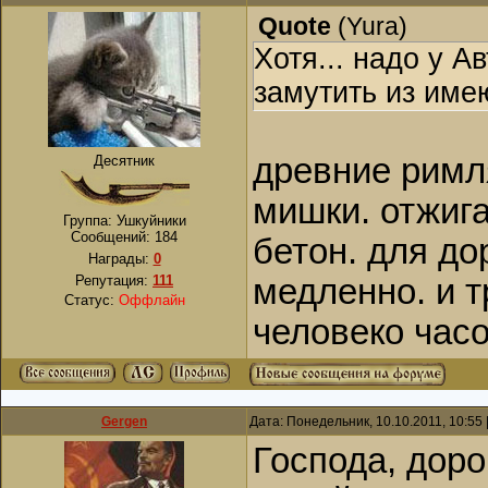
Quote
(
Yura
)
Хотя... надо у 
замутить из име
древние римля
Десятник
мишки. отжига
Группа: Ушкуйники
Сообщений:
184
бетон. для до
Награды:
0
Репутация:
111
медленно. и т
Статус:
Оффлайн
человеко часо
Gergen
Дата: Понедельник, 10.10.2011, 10:55
Господа, доро