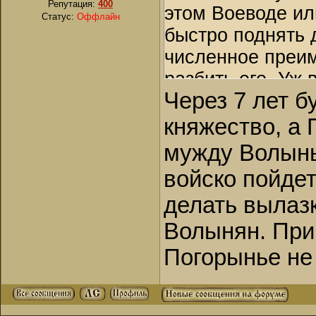
Репутация:
400
этом Воеводе ил
Статус:
Оффлайн
быстро поднять 
численное преим
разбить его. Уж
Через 7 лет б
сомневаться нет
отряды в те вре
княжество, а
было преимущест
мужду Волынь
первой опасност
войско пойдет
по маленьку. Что
делать вылазк
демонстрируют.
Волынян. При
Погорынье не