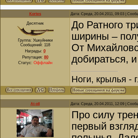
Kortes
Дата: Среда, 20.04.2011, 09:03 | Соо
До Ратного т
Десятник
ширины – пол
Группа: Ушкуйники
От Михайловск
Сообщений:
118
Награды:
0
добираться, и
Репутация:
80
Статус:
Оффлайн
Ноги, крылья -
At-oll
Дата: Среда, 20.04.2011, 12:09 | Соо
Про силу трен
первый взгляд
полынья. Дале