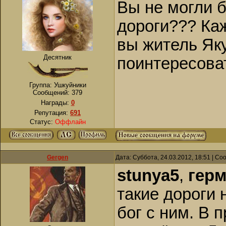
Вы не могли 
дороги??? Каж
вы житель Яку
Десятник
поинтересоват
Группа: Ушкуйники
Сообщений:
379
Награды:
0
Репутация:
691
Статус:
Оффлайн
Gergen
Дата: Суббота, 24.03.2012, 18:51 | С
stunya5
,
герм
такие дороги 
бог с ним. В 