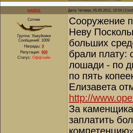
mit2011
Дата: Четверг, 05.05.2011, 15:54 | Со
Сооружение п
Сотник
Неву Посколь
Группа: Ушкуйники
больших средс
Сообщений:
1009
Награды:
0
брали плату: 
Репутация:
400
Статус:
Оффлайн
лошади - по д
по пять копее
Елизавета отм
http://www.ope
За каменщика
заплатить бо
компетенцию