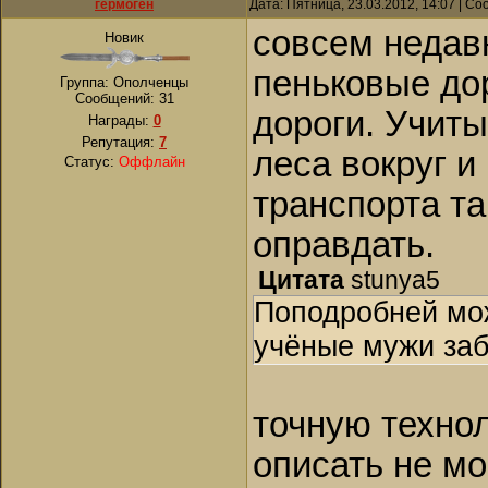
гермоген
Дата: Пятница, 23.03.2012, 14:07 | С
совсем недав
Новик
пеньковые до
Группа: Ополченцы
Сообщений:
31
дороги. Учит
Награды:
0
Репутация:
7
леса вокруг и
Статус:
Оффлайн
транспорта та
оправдать.
Цитата
stunya5
Поподробней мо
учёные мужи заб
точную технол
описать не мо