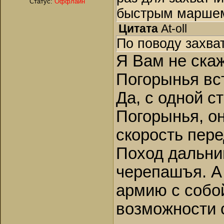
Статус:
Оффлайн
быстрым маршем 
Цитата
At-oll
По поводу захва
Я Вам не скаж
Погорынья вст
Да, с одной с
Погорынья, о
скорость пер
Поход дальний
черепашъя. А 
армию с собой
возможности 