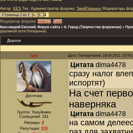
Автор:
KES
Тех. Администратор форума:
ЗмейГорыныч
Модераторы фо
2
Страница
2
из
2
«
1
Модератор форума:
,
nekto21
Rada
Красницкий Евгений. Форум сайта
»
6. Город (Творчество форумчан)
»
Про
дорожной сети Погорынья)
Дороги
Yura
Дата: Понедельник, 18.04.2011, 19:55
Цитата
dima4478
сразу налог влеп
испортят)
На счет перво
Десятник
наверняка
Группа: Ушкуйники
Цитата
dima4478
Сообщений:
241
на самом делеест
Награды:
0
Репутация:
574
раз для захватч