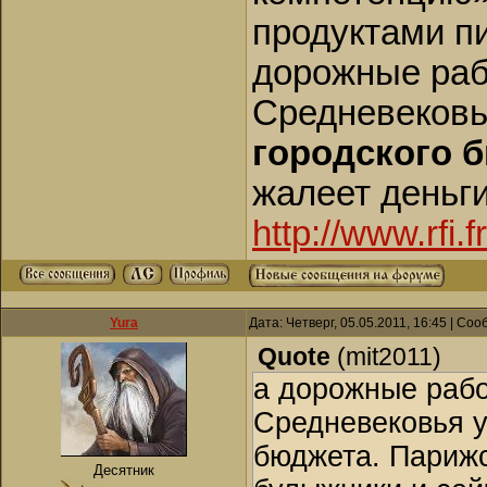
продуктами п
дорожные раб
Средневековь
городского 
жалеет деньги
http://www.rfi.
Yura
Дата: Четверг, 05.05.2011, 16:45 | Со
Quote
(
mit2011
)
а дорожные рабо
Средневековья у
бюджета. Парижс
Десятник