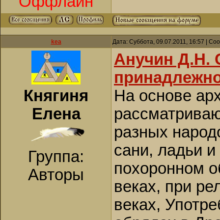
Оффлайн
kea
Дата: Суббота, 09.07.2011, 16:57 | С
Анучин Д.Н. 
принадлежно
Княгиня
На основе ар
Елена
рассматриваю
разных народ
сани, ладьи и
Группа:
похоронном об
Авторы
веках, при ре
веках, Употр