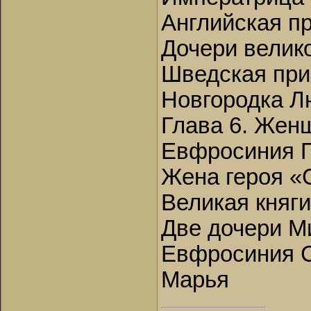
Английская п
Дочери велико
Шведская при
Новгородка Л
Глава 6. Жен
Евфросиния 
Жена героя «
Великая княг
Две дочери М
Евфросиния С
Марья