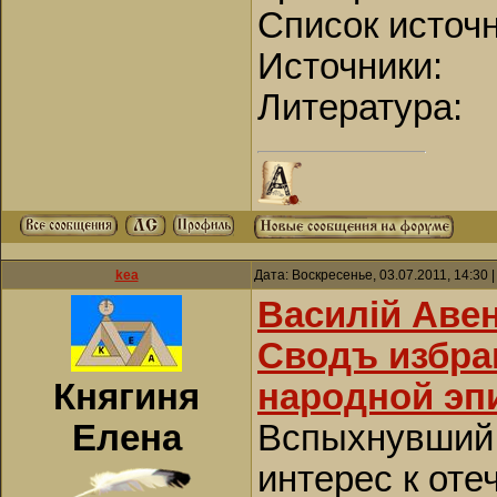
Список источ
Источники:
Литература:
kea
Дата: Воскресенье, 03.07.2011, 14:30
Василiй Авен
Сводъ избра
Княгиня
народной эпи
Елена
Вспыхнувший 
интерес к оте