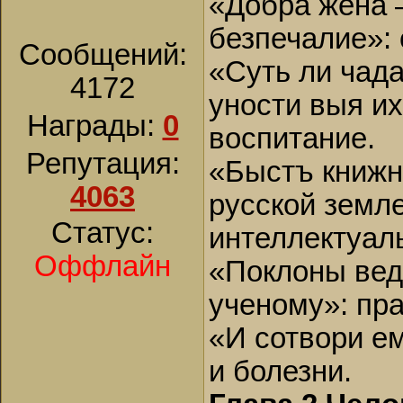
«Добра жена 
безпечалие»:
Сообщений:
«Суть ли чада
4172
уности выя их
Награды:
0
воспитание.
Репутация:
«Быстъ книжн
4063
русской земле
Статус:
интеллектуал
Оффлайн
«Поклоны веде
ученому»: пр
«И сотвори ем
и болезни.