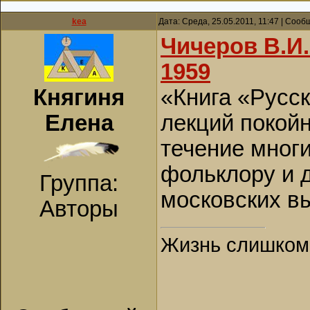
kea
Дата: Среда, 25.05.2011, 11:47 | Соо
Чичеров В.И.
1959
Княгиня
«Книга «Русс
Елена
лекций покойн
течение многи
фольклору и 
Группа:
московских в
Авторы
Жизнь слишком к