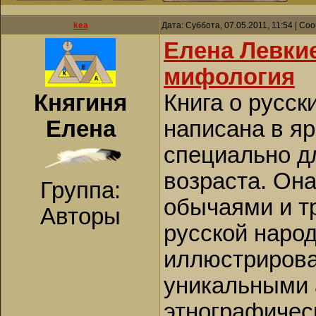
kea
Дата: Суббота, 07.05.2011, 11:54 | С
Елена Левкие
мифология
Княгиня
Книга о русс
Елена
написана в яр
специально д
возраста. Она
Группа:
обычаями и т
Авторы
русской народ
иллюстрирова
уникальными 
этнографичес