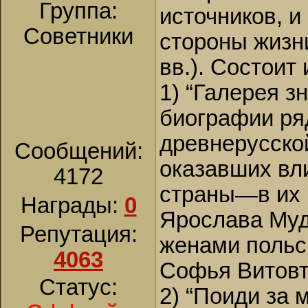
Группа:
источников, и
Советники
стороны жизн
вв.). Состоит
1) “Галерея з
биографии ря
древнерусской
Сообщений:
оказавших вл
4172
страны—в их 
Награды:
0
Ярослава Муд
Репутация:
женами польск
4063
Софья Витовт
Статус:
2) “Поиди за 