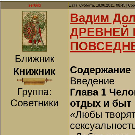
serGild
Дата: Суббота, 18.06.2011, 08:45 | С
Вадим До
ДРЕВНЕЙ 
ПОВСЕДНЕВ
Ближник
Содержание
Книжник
Введение
Группа:
Глава 1 Чело
Советники
отдых и быт
«Любы творят
сексуальность