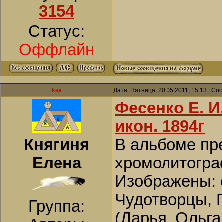
3154
Статус:
Оффлайн
kea
Дата: Пятница, 20.05.2011, 15:13 | С
Фесенко Е. 
икон. 1894г
Княгиня
В альбоме пр
Елена
хромолитограф
Изображены: 
Чудотворцы, 
Группа:
(Дарья, Ольга