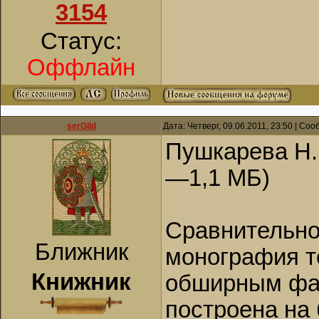
3154
Статус:
Оффлайн
serGild
Дата: Четверг, 09.06.2011, 23:50 | Со
Пушкарева Н
—1,1 МБ)
Сравнительно
Ближник
монография т
Книжник
обширным фа
построена на 