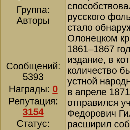
способствова
Группа:
русского фол
Авторы
стало обнару
Олонецком кр
1861–1867 го
издание, в к
Сообщений:
количество б
5393
устной народ
Награды:
0
в апреле 187
Репутация:
отправился у
3154
Федорович Ги
Статус:
расширил соб