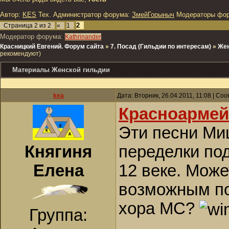
Автор:
KES
Тех. Администратор форума:
ЗмейГорыныч
Модераторы фо
2
Страница
2
из
2
«
1
Модератор форума:
Kathrinander
Красницкий Евгений. Форум сайта
»
7. Посад (Гильдии по интересам)
»
Жен
рекомендуют)
Материалы Женской гильдии
kea
Дата: Вторник, 26.04.2011, 11:08 | С
Красноармей
Эти песни Ми
Княгиня
переделки по
Елена
12 веке. Може
возможным по
хора МС?
Группа: