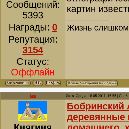
Сообщений:
картин извес
5393
Награды:
0
Жизнь слишком к
Репутация:
3154
Статус:
Оффлайн
kea
Дата: Среда, 18.05.2011, 16:55 | Соо
Бобринский 
деревянные 
Княгиня
домашнего, х