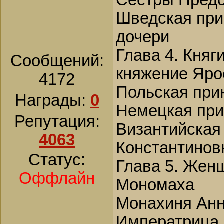
Сестры Предс
Шведская при
дочери
Глава 4. Княг
Сообщений:
княжение Яро
4172
Польская при
Награды:
0
Немецкая при
Репутация:
Византийская
4063
Константинов
Статус:
Глава 5. Жен
Оффлайн
Мономаха
Монахиня Анн
Императрица 