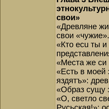
этнокультур
свои»
«Древляне жи
свои «чужие»
«Кто ecu ты и
представлени
«Места же си 
«Есть в моей
яздятъ»: дре
«Образ сущу 
«О, светло св
Русьская!»: 