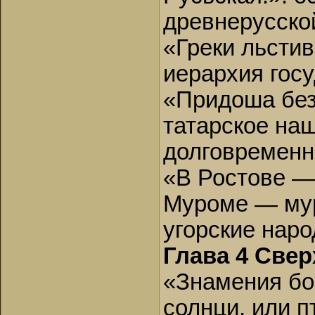
древнерусской
«Греки льстив
иерархия госу
«Придоша без
татарское на
долговременн
«В Ростове —
Муроме — мур
угорские наро
Глава 4 Свер
«Знамения бо 
солнци, или п