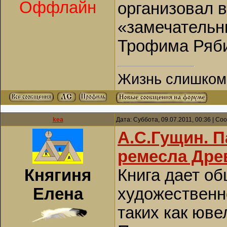
Оффлайн
организовал в
«замечательн
Трофима Ряби
Жизнь слишком к
kea
Дата: Суббота, 09.07.2011, 00:36 | С
А.С.Гущин. 
ремесла Древн
Княгиня
Книга дает о
Елена
художественн
таких как юве