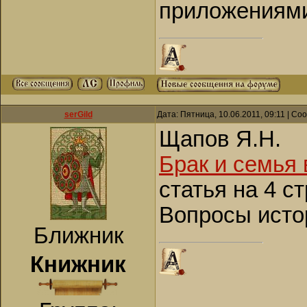
приложениями,
serGild
Дата: Пятница, 10.06.2011, 09:11 | С
Щапов Я.Н.
Брак и семья
статья на 4 с
Вопросы истор
Ближник
Книжник