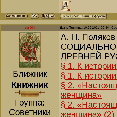
serGild
Дата: Пятница, 10.06.2011, 09:34 | С
А. Н. Поляков
СОЦИАЛЬНО
ДРЕВНЕЙ РУ
§ 1. К истори
Ближник
§ 1. К истории
Книжник
§ 2. «Настоя
женщина»
Группа:
§ 2. «Настоя
Советники
женщина» (2)