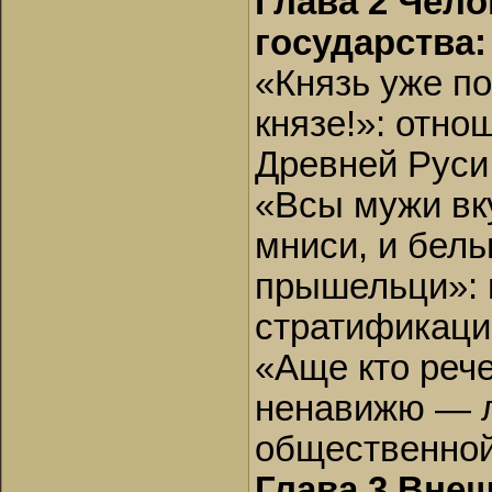
Глава 2 Чело
государства:
«Князь уже п
князе!»: отно
Древней Руси
«Всы мужи вк
мниси, и бел
прышельци»: 
стратификаци
«Аще кто рече
ненавижю — л
общественной
Глава 3 Вне