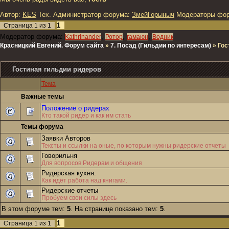
Автор:
KES
Тех. Администратор форума:
ЗмейГорыныч
Модераторы фо
1
Страница
1
из
1
Модератор форума:
,
,
,
Kathrinander
Ротор
гамаюн
Водник
Красницкий Евгений. Форум сайта
»
7. Посад (Гильдии по интересам)
»
Гос
Гостиная гильдии ридеров
Тема
Важные темы
Положение о ридерах
Кто такой ридер и как им стать
Темы форума
Заявки Авторов
Тексты и ссылки на оные, по которым нужны ридерские отчеты
Говорильня
Для вопросов Ридерам и общения
Ридерская кухня.
Как идёт работа над книгами.
Ридерские отчеты
Пробуем свои силы здесь
В этом форуме тем:
5
. На странице показано тем:
5
.
1
Страница
1
из
1