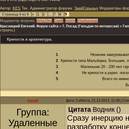
Автор:
KES
Тех. Администратор форума:
ЗмейГорыныч
Модераторы фо
9
Страница
9
из
9
«
1
2
…
7
8
Модератор форума:
,
,
,
deha29ru
Скиф
greiny
Ульфхеднар
Красницкий Евгений. Форум сайта
»
7. Посад (Гильдии по интересам)
»
Гил
строить.)
Крепости и архитектура.
1
.
Незачем замуровыват
2
.
Крепости типа Мальборка. Большие, л
3
.
Маленькие 20 - 200 чел гар
4
.
Не крепости а укреп. посе
5
.
Всего по немно
В
maugli
Дата: Суббота, 21.12.2013, 11:39 | С
Цитата
Водник
(
)
Группа:
Сразу инерцию н
Удаленные
разработку конц