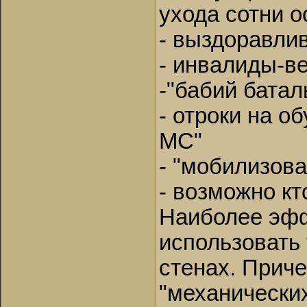
ухода сотни о
- выздоравли
- инвалиды-в
-"бабий батал
- отроки на о
МС"
- "мобилизов
- возможно кт
Наиболее эфф
использовать 
стенах. Прич
"механических