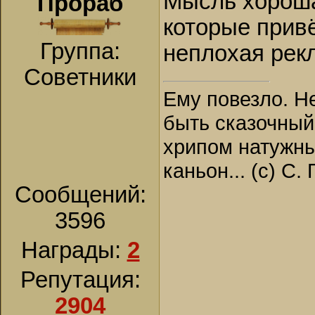
Мысль хороша
Прораб
которые прив
Группа:
неплохая рек
Советники
Ему повезло. Н
быть сказочный
хрипом натужны
каньон... (с) С.
Сообщений:
3596
Награды:
2
Репутация:
2904