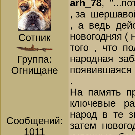
arh_78
, "...
, за шершавой
, а ведь дей
новогодняя (
Сотник
того , что п
народная заб
Группа:
появившаяся 
Огнищане
.
На память п
ключевые ра
народ в те з
Сообщений:
затем новогод
1011