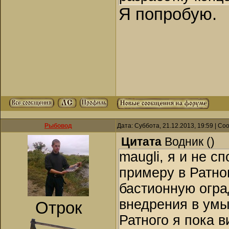
Я попробую.
Рыбовод
Дата: Суббота, 21.12.2013, 19:59 | С
Цитата
Водник
(
)
maugli, я и не с
примеру в Ратно
бастионную огра
внедрения в умы
Отрок
Ратного я пока в