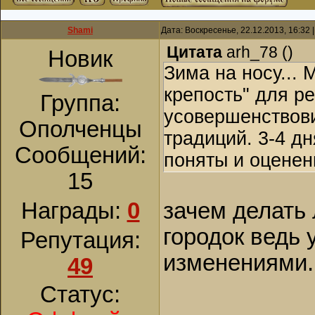
Shami
Дата: Воскресенье, 22.12.2013, 16:32
Цитата
arh_78
(
)
Новик
Зима на носу...
крепость" для р
Группа:
усовершенствови
Ополченцы
традиций. 3-4 дн
Сообщений:
поняты и оценен
15
Награды:
0
зачем делать
городок ведь 
Репутация:
изменениями.
49
Статус: