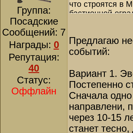
что строятся в
Группа:
бастионной огра
Посадские
наиболее удобн
Сообщений:
7
инерцию не слом
Предлагаю не
Награды:
0
событий:
Репутация:
40
Вариант 1. Э
Статус:
Постепенно с
Оффлайн
Сначала одно
направлени, п
через 10-15 л
станет тесно,