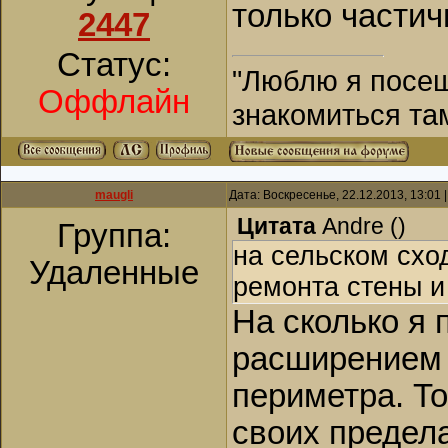
только частич
2447
Статус:
"Люблю я посещ
Оффлайн
знакомиться та
maugli
Дата: Воскресенье, 22.12.2013, 13:01
Цитата
Andre
(
)
Группа:
на сельском схо
Удаленные
ремонта стены и
На сколько я 
расширением 
периметра. То
своих предел