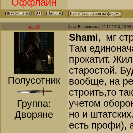
Оффлайн
arh_78
Дата: Воскресенье, 22.12.2013, 16:59
Shami
, мг ст
Там единонач
прокатит. Жи
старостой. Бу
Полусотник
вообще, на ре
строить,то та
учетом оборо
Группа:
но и штатских
Дворяне
есть профи), 