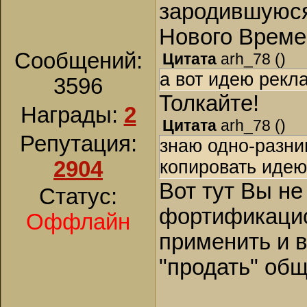
зародившуюся
Нового Време
Сообщений:
Цитата
arh_78
(
)
а вот идею рекла
3596
Толкайте!
Награды:
2
Цитата
arh_78
(
)
Репутация:
знаю одно-разни
2904
копировать идею
Вот тут Вы н
Статус:
фортификаци
Оффлайн
применить и в
"продать" об