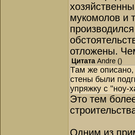
хозяйственны
мукомолов и т
производился
обстоятельст
отложены. Чем
Цитата
Andre
(
)
Там же описано,
стены были подг
упряжку с "ноу-
Это тем более
строительства
Одним из при