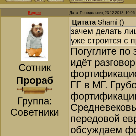
Водник
Дата: Понедельник, 23.12.2013, 10:0
Цитата
Shami
(
)
зачем делать ли
уже строится с 
Погуглите по 
идёт разговор
Сотник
фортификацио
Прораб
ГГ в МГ. Груб
фортификацию
Группа:
Средневековья
Советники
передовой ев
обсуждаем ф