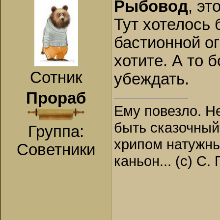
Рыбовод
, эт
Тут хотелось
бастионной о
хотите. А то 
Сотник
убеждать.
Прораб
Ему повезло. Н
быть сказочный
Группа:
хрипом натужны
Советники
каньон... (с) С.