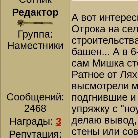
Редактор
А вот интерес
Отрока на се
Группа:
строительства
Наместники
башен... А в 6
сам Мишка ст
Ратное от Лях
высмотрели м
Сообщений:
подгнившие и
2468
упряжку с "но
делаю вывод,
Награды:
3
стены или со
Репутация: