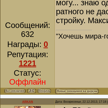
могу... знаю 
ратного не да
стройку. Макс
Сообщений:
632
"Хочешь мира-го
Награды:
0
Репутация:
1221
Статус:
Оффлайн
ARKAN
Дата: Воскресенье, 22.12.2013, 17:18