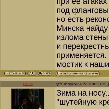
при ее атаках
под фланговый
но есть рекон
Минска найду 
излома стены
и перекрестны
применяется.
мостик к наш
arh_78
Дата: Воскресенье, 22.12.2013, 15:06
Зима на носу.
"шутейную кр