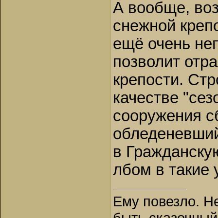
А вообще, во
снежной креп
ещё очень не
позволит отра
крепости. Стр
качестве "сез
сооружения с
обледеневший 
в Гражданску
лбом в такие 
Ему повезло. Н
быть сказочный