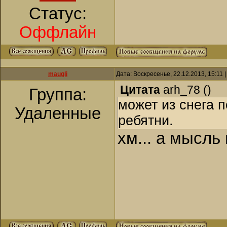
Статус:
Оффлайн
maugli
Дата: Воскресенье, 22.12.2013, 15:11
Цитата
arh_78
(
)
Группа:
может из снега 
Удаленные
ребятни.
хм... а мысль