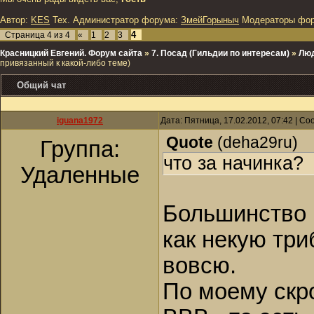
Автор:
KES
Тех. Администратор форума:
ЗмейГорыныч
Модераторы фо
4
Страница
4
из
4
«
1
2
3
Красницкий Евгений. Форум сайта
»
7. Посад (Гильдии по интересам)
»
Люд
привязанный к какой-либо теме)
Общий чат
iguana1972
Дата: Пятница, 17.02.2012, 07:42 | С
Quote
(
deha29ru
)
Группа:
что за начинка?
Удаленные
Большинство 
как некую три
вовсю.
По моему скр