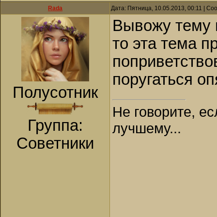
Rada
Дата: Пятница, 10.05.2013, 00:11 | С
Вывожу тему 
то эта тема п
поприветство
поругаться оп
Полусотник
Не говорите, ес
Группа:
лучшему...
Советники