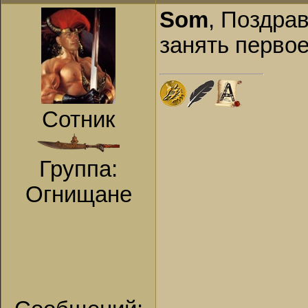
Som
, Поздра
занять перво
Сотник
Группа:
Огнищане