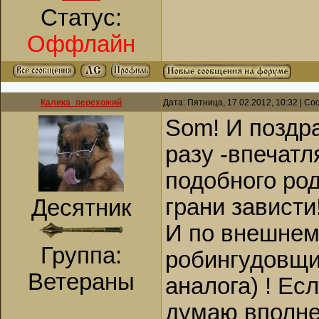
Статус:
Оффлайн
Калика_перехожий
Дата: Пятница, 17.02.2012, 10:32 | С
Som! И поздр
разу -впечатл
подобного род
грани зависти!
Десятник
И по внешнем
Группа:
робингудовщи
Ветераны
аналога) ! Ес
думаю вполн