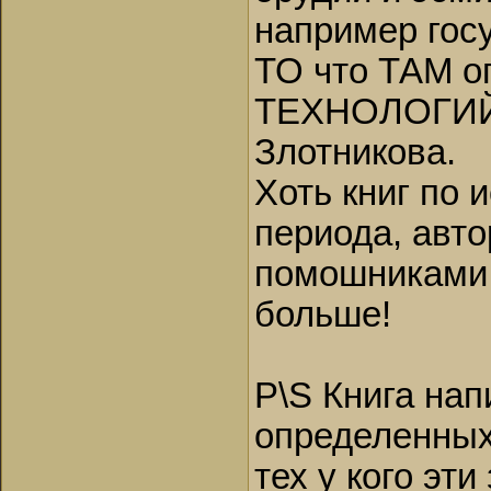
например гос
ТО что ТАМ о
ТЕХНОЛОГИЙ, 
Злотникова.
Хоть книг по 
периода, авт
помошниками 
больше!
P\S Книга на
определенных
тех у кого эт