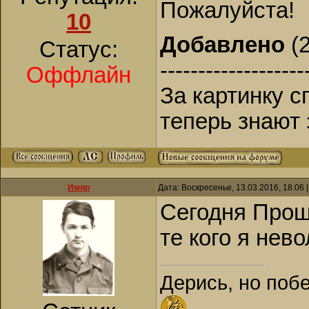
Пожалуйста!
10
Добавлено
(2
Статус:
-------------------
Оффлайн
За картинку с
теперь знают з
Имир
Дата: Воскресенье, 13.03.2016, 18:06
Сегодня Прощ
те кого я нев
Дерись, но поб