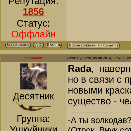
Репутация:
1856
Статус:
Оффлайн
Волчонок
Дата: Суббота, 09.08.2014, 17:57 | С
Rada
, наверн
но в связи с
новыми краск
Десятник
существо - че
Группа:
-А ты волкодав?
Ушкуйники
(Отрок. Внук со