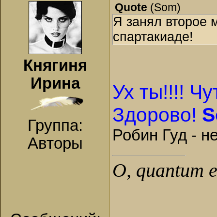
Quote
(
Som
)
Я занял второе 
спартакиаде!
Княгиня
Ирина
Ух ты!!!! Ч
Здорово!
S
Группа:
Робин Гуд - н
Авторы
О, quantum es