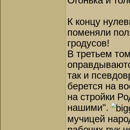
Огонька и то
К концу нуле
поменяли поля
гродусов!
В третьем то
оправдываютс
так и псевдо
берется на во
на стройки Ро
нашими".
мучицей наро
рабочих рук н