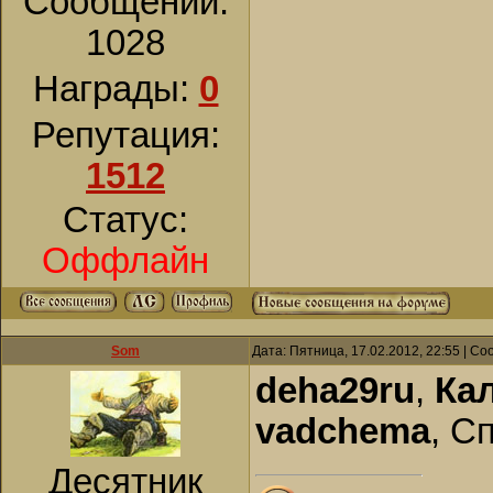
Сообщений:
1028
Награды:
0
Репутация:
1512
Статус:
Оффлайн
Som
Дата: Пятница, 17.02.2012, 22:55 | С
deha29ru
,
Ка
vadchema
, C
Десятник