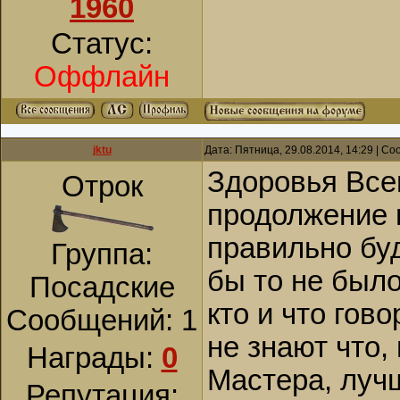
1960
Статус:
Оффлайн
jktu
Дата: Пятница, 29.08.2014, 14:29 | С
Здоровья Все
Отрок
продолжение 
правильно буд
Группа:
бы то не было
Посадские
кто и что гово
Сообщений:
1
не знают что,
Награды:
0
Мастера, луч
Репутация: