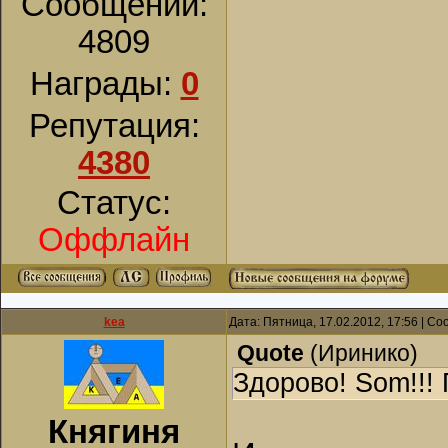
Сообщений:
4809
Награды:
0
Репутация:
4380
Статус:
Оффлайн
kea
Дата: Пятница, 17.02.2012, 17:56 | С
Quote
(
Иринико
)
Здорово! Som!!! 
Княгиня