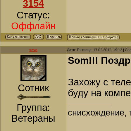
3154
Статус:
Оффлайн
sova
Дата: Пятница, 17.02.2012, 19:12 | С
Som!!! Позд
Захожу с теле
Сотник
буду на комп
Группа:
снисхождение, 
Ветераны