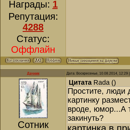
Награды:
1
Репутация:
4288
Статус:
Оффлайн
Дачник
Дата: Воскресенье, 10.08.2014, 12:29
Цитата
Rada
(
)
Простите, люди 
картинку размест
вроде, юмор...А 
закинуть?
Сотник
картинка в п