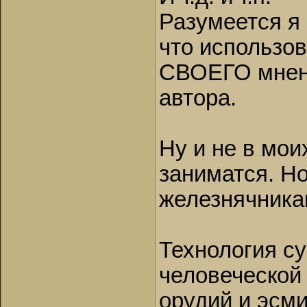
Разумеется я
что использо
СВОЕГО мне
автора.
Ну и не в мои
заниматся. Н
железнячника
Технология с
человеческой 
орудий и эсми