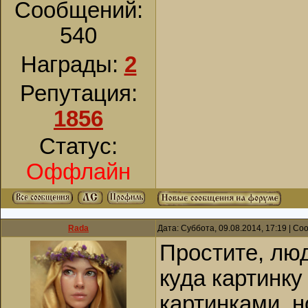
Сообщений:
540
Награды:
2
Репутация:
1856
Статус:
Оффлайн
Rada
Дата: Суббота, 09.08.2014, 17:19 | С
Простите, люд
куда картинку
картинками, н