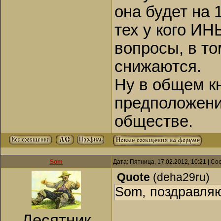
она будет на 
тех у кого И
вопросы, в т
снижаются.
Ну в общем к
предположений
обществе.
Som
Дата: Пятница, 17.02.2012, 10:21 | С
Quote
(
deha29ru
)
Som, поздравляю
Десятник