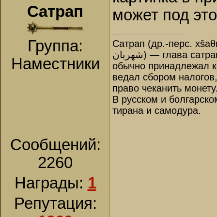
Сатрап
может под эт
Группа:
Сатрап (др.-перс. xšaθ
شهربان‎) — глава сатрапии, правитель в Древней Персии. Назначался царём и
Наместники
обычно принадлежал к 
ведал сбором налогов
право чеканить монету
В русском и болгарско
тирана и самодура.
Сообщений:
2260
Награды:
1
Репутация: