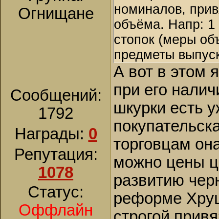
номиналов, прив
Огнищане
объёма. Напр: 1 
стопок (меры об
предметы выпуск
А вот в этом 
при его налич
Сообщений:
шкурки есть у
1792
покупательск
Награды:
0
торговцам она
Репутация:
можно цены це
1078
развитию чер
Статус:
реформе Хрущ
Оффлайн
строгой привя