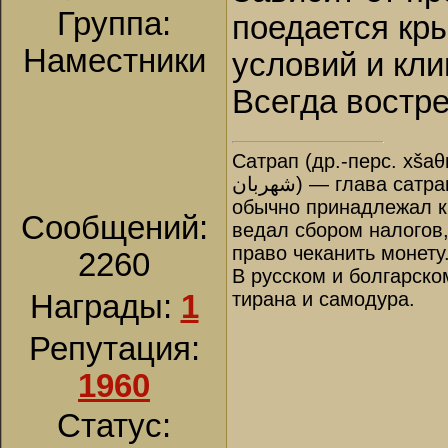
Группа:
поедается кры
Наместники
условий и кли
Всегда востр
Сатрап (др.-перс. xšaθ
شهربان‎) — глава сатрапии, правитель в Древней Персии. Назначался царём и
обычно принадлежал к 
Сообщений:
ведал сбором налогов
право чеканить монету
2260
В русском и болгарско
тирана и самодура.
Награды:
1
Репутация:
1960
Статус: