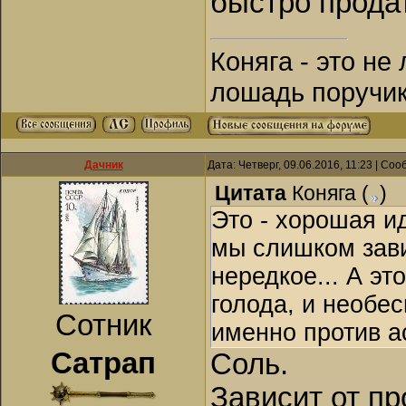
быстро продат
Коняга - это не
лошадь поручик
Дачник
Дата: Четверг, 09.06.2016, 11:23 | Со
Цитата
Коняга
(
)
Это - хорошая ид
мы слишком зави
нередкое... А эт
голода, и необе
Сотник
именно против а
Сатрап
Соль.
Зависит от п