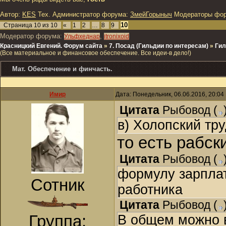
Автор:
KES
Тех. Администратор форума:
ЗмейГорыныч
Модераторы фо
10
Страница
10
из
10
«
1
2
…
8
9
Модератор форума:
,
Ульфхеднар
itronixoid
Красницкий Евгений. Форум сайта
»
7. Посад (Гильдии по интересам)
»
Гил
(Все материальное и финансовое обеспечение. Все идеи-в дело!)
Мат. Обеспечение и финчасть.
Имир
Дата: Понедельник, 06.06.2016, 20:0
Цитата
Рыбовод
(
в) Холопский тр
то есть рабск
Цитата
Рыбовод
(
формулу зарплат
Сотник
работника
Цитата
Рыбовод
(
Группа:
В общем можно в