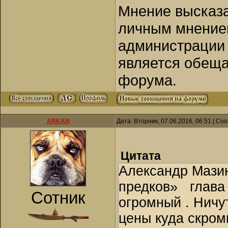
Мнение высказа
личным мнением
администрации 
является обеща
форума.
ARKAN
Дата: Вторник, 07.06.2016, 06:51 | С
Цитата
Александр Мази
предков» глава 
Сотник
огромный . Ничу
цены куда скром