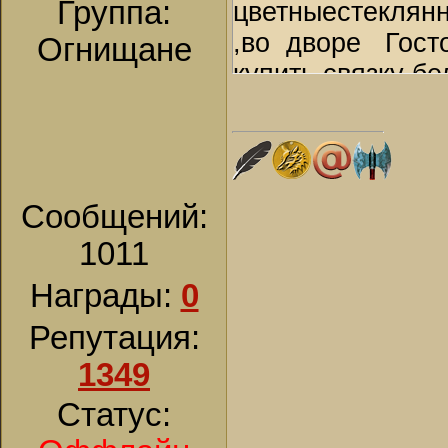
Группа:
цветныестеклян
,во дворе Госто
Огнищане
купить связку б
нас не меньше 1
Впрочем за сер
охотнее. Но пла
была довольно 
Сообщений:
меняли товары 
1011
продавали за ре
препятствуя пря
Награды:
0
подпуская импор
Репутация:
….Продолжал ок
1349
ладожской эконом
Статус:
чистый отстой .
товаров стоящих