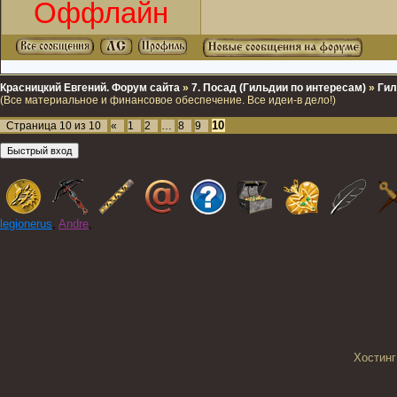
Оффлайн
Красницкий Евгений. Форум сайта
»
7. Посад (Гильдии по интересам)
»
Гил
(Все материальное и финансовое обеспечение. Все идеи-в дело!)
10
Страница
10
из
10
«
1
2
…
8
9
legionerus
,
Andre
,
Хостинг