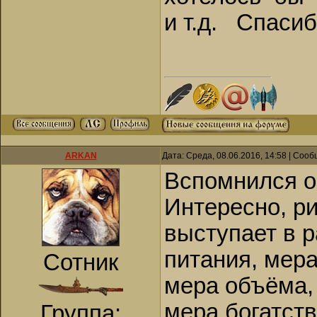
и т.д. Спасиб
ARKAN
Дата: Среда, 08.06.2016, 14:58 | Соо
Вспомнился о
Интересно, р
выступает в р
питания, мера
Сотник
мера объёма, 
мера богатств
Группа: