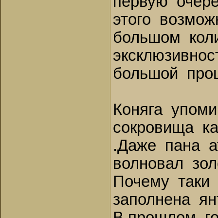
первую очере
этого возмож
большом коли
эксклюзивнос
большой проц
Коняга упом
сокровища ка
.Даже пана 
волновал зол
Почему таки
заполнена ян
В прошлом г