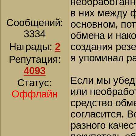
необработанно
в них между 
Сообщений:
основном, пот
3334
обмена и нак
Награды:
2
создания резе
я упоминал р
Репутация:
4093
Если мы убед
Статус:
или необрабо
Оффлайн
средство обме
согласится. В
разного качес