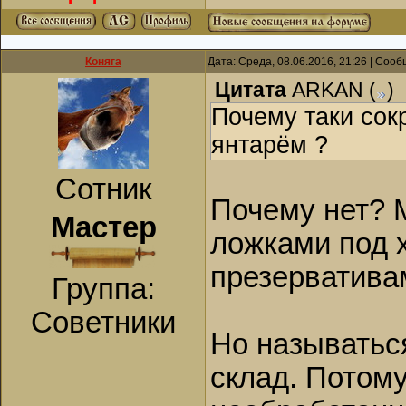
Коняга
Дата: Среда, 08.06.2016, 21:26 | Соо
Цитата
ARKAN
(
)
Почему таки сок
янтарём ?
Сотник
Почему нет? М
Мастер
ложками под х
презервативам
Группа:
Советники
Но называться
склад. Потому