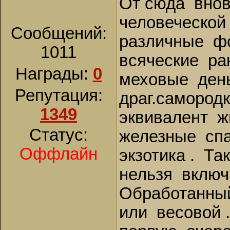
От сюда внов
человеческо
Сообщений:
различные ф
1011
всяческие рак
Награды:
0
меховые деньг
Репутация:
драг.самород
1349
эквивалент ж
Статус:
железные спар
Оффлайн
экзотика . Т
нельзя включ
Обработанны
или весовой 