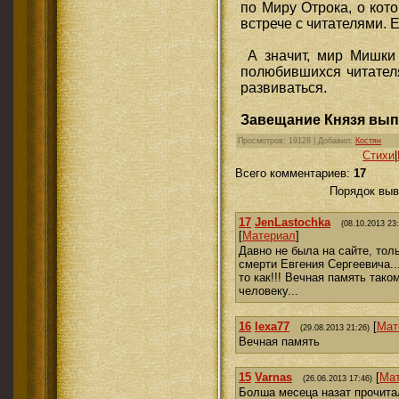
по Миру Отрока, о кот
встрече с читателями. 
А значит, мир Мишки 
полюбившихся читателя
развиваться.
Завещание Князя вып
Просмотров
: 19128 |
Добавил
:
Костян
Cтихи
|
Всего комментариев
:
17
Порядок выв
17
JenLastochka
(08.10.2013 23:
[
Материал
]
Давно не была на сайте, тол
смерти Евгения Сергеевича..
то как!!! Вечная память та
человеку...
16
lexa77
[
Мат
(29.08.2013 21:26)
Вечная память
15
Varnas
[
Ма
(26.06.2013 17:46)
Болша месеца назат прочитал 