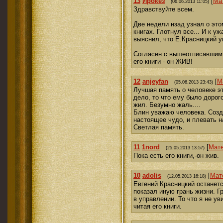
13
Ирокез
[
Ма
(06.06.2013 11:05)
Здравствуйте всем.
Две недели нзад узнал о это
книгах. Глотнул все... И к у
выяснил, что Е.Красницкий у
Согласен с вышеотписавшим
его книги - он ЖИВ!
12
anjeyfan
[
М
(05.06.2013 23:43)
Лучшая память о человеке э
дело, то что ему было дорого
жил. Безумно жаль....
Блин уважаю человека. Созд
настоящее чудо, и плевать н
Светлая память.
11
1nord
[
Мат
(25.05.2013 13:57)
Пока есть его книги,-он жив.
10
adolis
[
Мат
(12.05.2013 16:18)
Евгений Красницкий останет
показал иную грань жизни. Г
в управлении. То что я не ув
читая его книги.