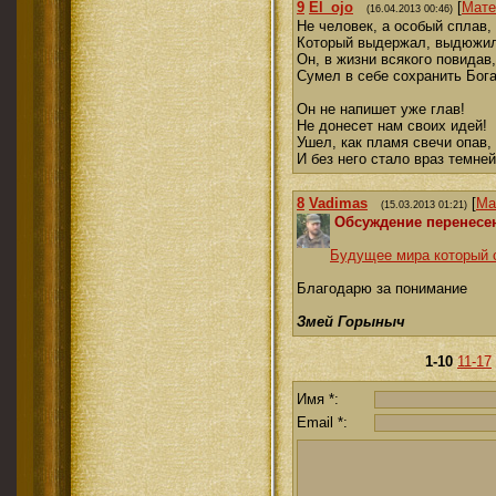
9
El_ojo
[
Мате
(16.04.2013 00:46)
Не человек, а особый сплав,
Который выдержал, выдюжил
Он, в жизни всякого повидав,
Сумел в себе сохранить Бога
Он не напишет уже глав!
Не донесет нам своих идей!
Ушел, как пламя свечи опав,
И без него стало враз темней
8
Vadimas
[
Ма
(15.03.2013 01:21)
Обсуждение перенесе
Будущее мира который 
Благодарю за понимание
Змей Горыныч
1-10
11-17
Имя *:
Email *: