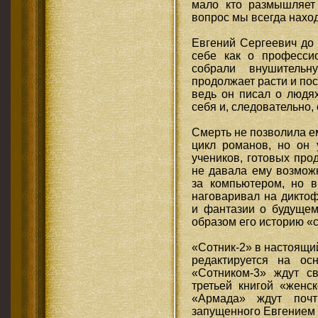
мало кто размышляет 
вопрос мы всегда наход
Евгений Сергеевич до
себе как о профессио
собрали внушительн
продолжает расти и пос
ведь он писал о людя
себя и, следовательно
Смерть не позволила 
цикл романов, но он 
учеников, готовых про
не давала ему возможн
за компьютером, но в
наговаривал на дикто
и фантазии о будущем
образом его историю «с
«Сотник-2» в настоящи
редактируется на ос
«Сотником-3» ждут с
третьей книгой «женс
«Армада» ждут почт
запущенного Евгением