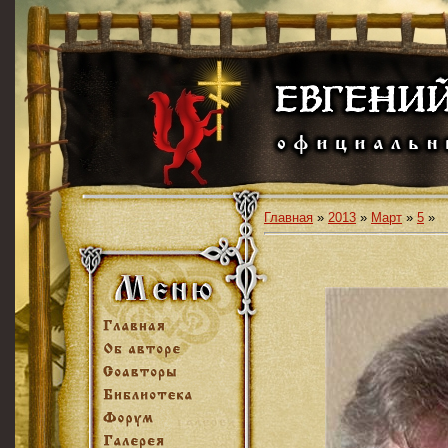
Главная
»
2013
»
Март
»
5
»