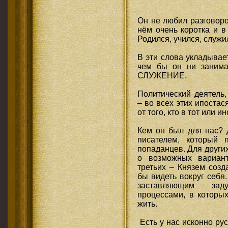
Он не любил разговоро
нём очень коротка и в
Родился, учился, служ
В эти слова укладывае
чем бы он ни занима
СЛУЖЕНИЕ.
Политический деятель,
– во всех этих ипостас
от того, кто в тот или 
Кем он был для нас? 
писателем, который 
попаданцев. Для други
о возможных вариант
третьих – Князем соз
бы видеть вокруг себя
заставляющим зад
процессами, в которы
жить.
Есть у нас исконно рус