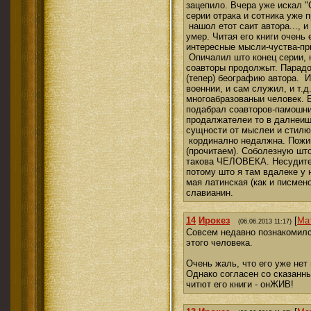
зацепило. Вчера уже искал "С
серии отрака и сотника уже п
нашол етот саит автора..., и
умер. Читая его книги очень 
интересные мысли-чуства-при
Опичалил што конец серии, 
соавторы продолжыт. Парадо
(тепер) беографию автора. 
военнии, и сам служил, и т.д.
многоабразованыи человек. 
подабрал соавторов-памошни
продалжателеи то в далнеиш
сущности от мыслеи и стилю
кординално недалжна. Пожи
(прочитаем). Соболезную шт
такова ЧЕЛОВЕКА. Несудите 
потому што я там вдалеке у 
мая латинская (как и писмено
славианин.
14
Ирокез
[
Ма
(06.06.2013 11:17)
Совсем недавно познакомилс
этого человека.
Очень жаль, что его уже нет
Однако согласен со сказанн
читют его книги - онЖИВ!