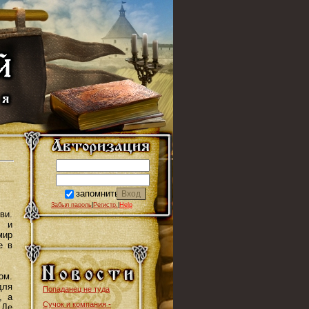
запомнить
Забыл пароль
|
Регистр.
|
Help
ви.
, и
мир
е в
ом.
для
Попаданец не туда
, а
Сучок и компания -
 Де