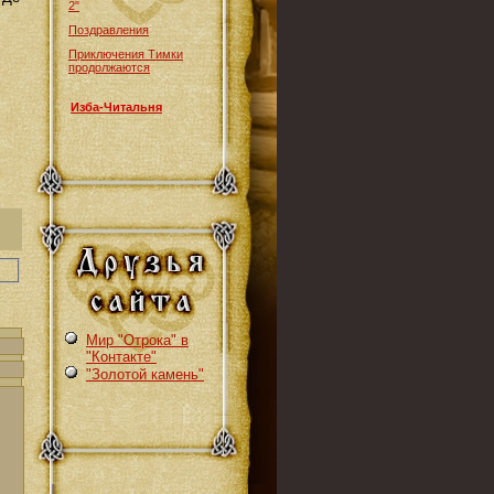
2"
Поздравления
Приключения Тимки
продолжаются
Изба-Читальня
Мир "Отрока" в
"Контакте"
"Золотой камень"