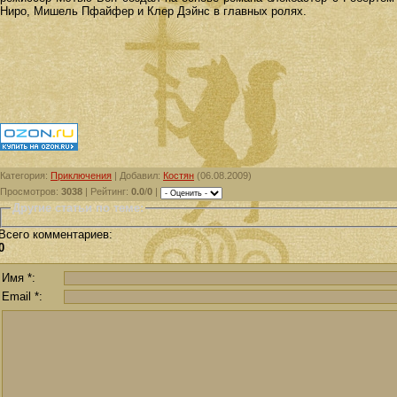
Ниро, Мишель Пфайфер и Клер Дэйнс в главных ролях.
Категория
:
Приключения
|
Добавил
:
Костян
(06.08.2009)
Просмотров
:
3038
|
Рейтинг
:
0.0
/
0
|
Другие статьи по теме:
Всего комментариев
:
0
Имя *:
Email *: