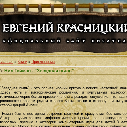
Главная
»
Книги
»
Приключения
Нил Гейман - "Звездная пыль"
"Звездная пыль" - это полная иронии притча о поиске настоящей люб
Здесь есть и викторианская романтика, и куртуазный единорог
готические черно-белые призраки… Книга рождает ощущение, что наш 
расположен совсем рядом с волшебным: шагни в сторону - и ты уж
старой доброй Англии.
Роман был с восторгом встречен критикой и сразу стал бестселлер
Автор получил за него мифопоэтическую премию за произведение 
взрослых, премию в категории компьютерные игры для детей 3 лет
режиссер Мэтью Вон создал на основе романа блокбастер с Робертом