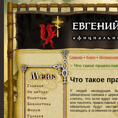
Главная
»
Книги
»
Интересное
Что такое правосла
Что такое пр
У людей несведущих быт
обязательно связана с церк
считать, что если вдруг он
или посетить православный 
обязательно будут настав
посвящать в особенности рел