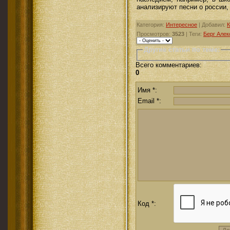
анализируют песни о россии,
Категория
:
Интересное
|
Добавил
:
К
Просмотров
:
3523
|
Теги
:
Берг Алек
Другие статьи по теме:
Всего комментариев
:
0
Имя *:
Email *:
Код *: