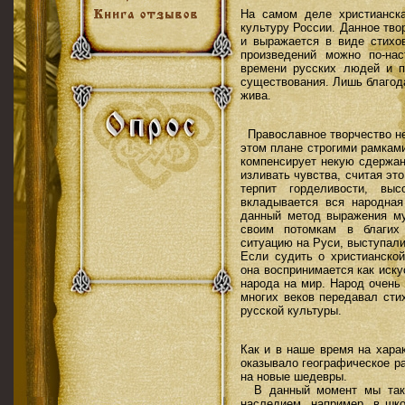
На самом деле христианска
культуру России. Данное тво
и выражается в виде стихо
произведений можно по-на
времени русских людей и п
существования. Лишь благод
жива.
Православное творчество не
этом плане строгими рамками
компенсирует некую сдержан
изливать чувства, считая эт
терпит горделивости, вы
вкладывается вся народная
данный метод выражения м
своим потомкам в благих
ситуацию на Руси, выступали
Если судить о христианской
она воспринимается как иску
народа на мир. Народ очень
многих веков передавал сти
русской культуры.
Как и в наше время на хара
оказывало географическое р
на новые шедевры.
В данный момент мы такж
наследием, например, в шко