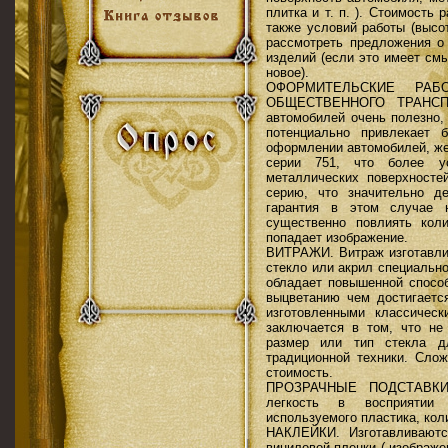
плитка и т. п. ). Стоимость 
также условий работы (высот
рассмотреть предложения о 
изделий (если это имеет см
новое).
ОФОРМИТЕЛЬСКИЕ РА
ОБЩЕСТВЕННОГО ТРАНСПО
автомобилей очень полезно,
потенциально привлекает 
оформлении автомобилей, же
серии 751, что более у
металлических поверхносте
серию, что значительно д
гарантия в этом случае 
существенно повлиять кол
попадает изображение.
ВИТРАЖИ. Витраж изготавлив
стекло или акрил специально
обладает повышенной способ
выцветанию чем достигаетс
изготовленными классичес
заключается в том, что не
размер или тип стекла д
традиционной техники. Сло
стоимость.
ПРОЗРАЧНЫЕ ПОДСТАВКИ 
легкость в восприятии
используемого пластика, кол
НАКЛЕЙКИ. Изготавливаютс
виниловой пленки ( изображе