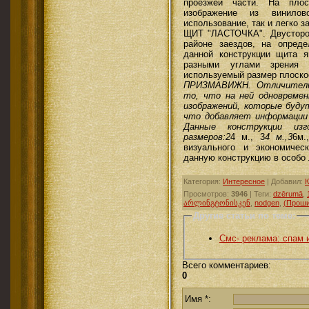
проезжей части. На плос
изображение из винилов
использование, так и легко 
ЩИТ "ЛАСТОЧКА". Двусторо
районе заездов, на опред
данной конструкции щита я
разными углами зрения 
используемый размер плоско
ПРИЗМАВИЖН. Отличительн
то, что на ней одновреме
изображений, которые буду
что добавляет информации
Данные конструкции из
размеров:2
4 м., 3
4 м.,3
6м.
визуального и экономичес
данную конструкцию в особо
Категория
:
Интересное
|
Добавил
:
К
Просмотров
:
3946
|
Теги
:
dzērumā
,
არლინგტონისკენ
,
nodgen
,
(Прош
Другие статьи по теме:
Смс- реклама: спам
Всего комментариев
:
0
Имя *: