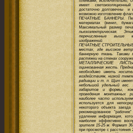
пленками, исключительно, с
имеет светоизоляционный
достаточно долговечны и 
возможно изготовление флаг
ПЕЧАТНЫЕ БАННЕРЫ. Печ
материалах (винил, бумаг
Максимальный размер печ
пьезоэлектрическая. Э
перечисленные выше 
изображений.
ПЕЧАТНЫЕ СТРОИТЕЛЬНЫЕ СЕ
местах, где высокое ветр
баннерную ткань. Такими
растяжки на стенах сооруже
МЕТАЛЛИЧЕСКИЕ ЛИСТЫ
оцинкованная жесть. Предна
необходимо иметь носит
воздействиям, низкой темп
радиации и т. п. Щит имее
небольшой удельный вес.
габаритов и формы, ком
проведения монтажных р
наиболее часто использу
используется для непосре
некоторого объекта заезда
рекомендованное "рабочее
удалении информация, кот
наиболее эффективно восп
зрителя 15-25 м. Формат 3
6
при просмотре с расстояния