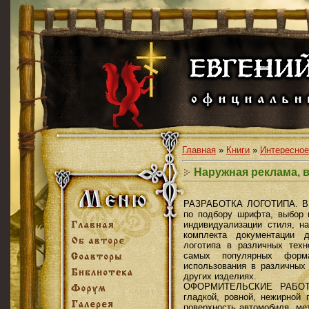
Главная
»
Книги
»
Интересное
Наружная реклама, 
РАЗРАБОТКА ЛОГОТИПА. В э
по подбору шрифта, выбор 
индивидуализации стиля, н
комплекта документации д
логотипа в различных тех
самых популярных форм
использования в различных
других изделиях.
ОФОРМИТЕЛЬСКИЕ РАБОТЫ
гладкой, ровной, нежирной 
поверхность автомобиля, ме