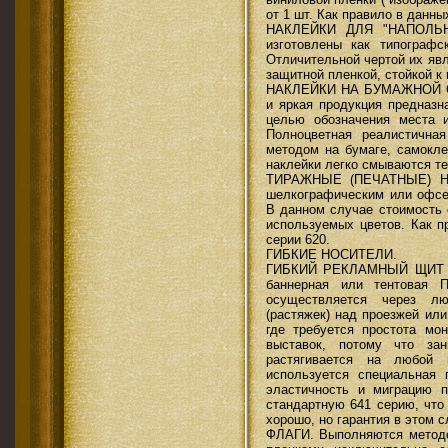
от 1 шт. Как правило в данны
НАКЛЕЙКИ ДЛЯ "НАПОЛЬН
изготовлены как типограф
Отличительной чертой их яв
защитной пленкой, стойкой к
НАКЛЕЙКИ НА БУМАЖНОЙ ОС
и яркая продукция предназн
целью обозначения места 
Полноцветная реалистична
методом на бумаге, самокле
наклейки легко смываются те
ТИРАЖНЫЕ (ПЕЧАТНЫЕ) НАК
шелкографическим или офсе
В данном случае стоимость 
используемых цветов. Как п
серии 620.
ГИБКИЕ НОСИТЕЛИ.
ГИБКИЙ РЕКЛАМНЫЙ ЩИТ (Б
баннерная или тентовая 
осуществляется через лю
(растяжек) над проезжей или
где требуется простота м
выставок, потому что за
растягивается на любой 
используется специальная
эластичность и миграцию 
стандартную 641 серию, что
хорошо, но гарантия в этом 
ФЛАГИ. Выполняются метод