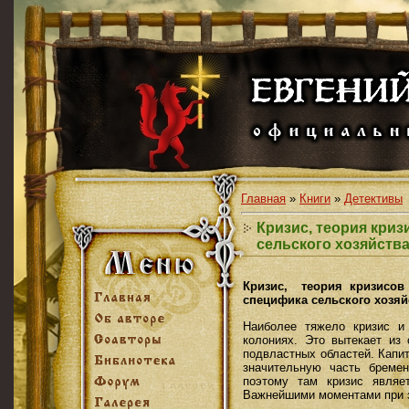
Главная
»
Книги
»
Детективы
Кризис, теория криз
сельского хозяйств
Кризис, теория кризисов
специфика сельского хозяй
Наиболее тяжело кризис и
колониях. Это вытека­ет из
подвластных областей. Капи
значительную часть бреме
поэтому там кризис являе
Важнейшими моментами при 