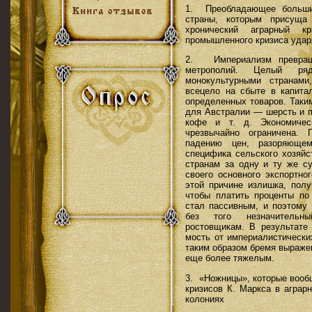
1. Преобладающее больши
страны, которым присуща 
хронический аграрный к
промышленного кризиса удар
2. Империализм превраща
метрополий. Целый ря
монокультурными странами
всецело на сбыте в капитал
определенных товаров. Таки
для Австралии — шерсть и 
кофе и т. д. Эко­номичес
чрезвычайно ограничена. 
падению цен, разоряющем
специфика сельского хозяйс
странам за одну и ту же с
своего основного экспортно
этой причине излишка, полу
чтобы платить проценты по
стал пассивным, и поэтому
без того незначительн
ростовщикам. В результате
мость от империалистически
таким образом бремя выраже
еще более тяжелым.
3. «Ножницы», которые вооб
кризисов К. Маркса в аграр
колониях