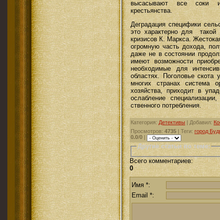
высасывают все соки из
крестьянства.
Деградация специфики сельс
это характерно для такой э
кризисов К. Маркса. Жестока
огром­ную часть дохода, по
даже не в состоянии продол
имеют возможности приобре
необходимые для интенсив
областях. Поголовье скота 
многих странах система о
хозяйства, прихо­дит в упа
ослабле­ние специализации
ственного потребления.
Категория
:
Детективы
|
Добавил
:
Ко
Просмотров
:
4735
|
Теги
:
город Буд
0.0
/
0
|
Другие статьи по теме:
Всего комментариев
:
0
Имя *:
Email *: