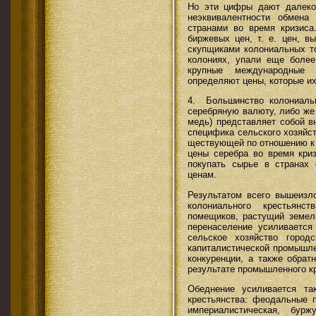
Но эти цифры дают далеко
неэквивалентности обмена
странами во время кризиса
биржевых цен, т. е. цен, в
скупщиками колониальных т
колониях, упали еще боле
крупные международ­ные 
определяют цены, которые их
4. Большинство колониаль
серебряную валюту, либо же у
медь) представляет собой в
специфика сельского хозяйс
ществующей по отношению к 
цены серебра во время криз
покупать сырье в странах
ценам.
Результатом всего вышеизло
колониального крестьянс
помещиков, растущий земел
перенаселение усиливается
сельское хозяйство город
капиталистической про­мышл
конкурен­ции, а также обра
результате промышленного к
Обеднение усиливается та
крестьянства: феодальные 
империалистическая, бурж