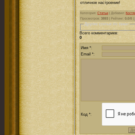
отличное настроение!
Категория
:
Статьи
|
Добавил
:
Костя
Просмотров
:
3893
|
Рейтинг
:
0.0
/
0
|
Другие статьи по теме:
Всего комментариев
:
0
Имя *:
Email *:
Код *: