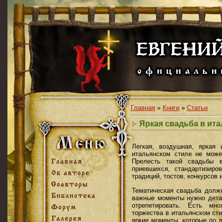
Главная
»
Книги
»
Статьи
Яркая свадьба в ит
Легкая, воздушная, яркая
итальянском стиле не може
Прелесть такой свадьбы в
приевшихся, стандартизир
традиций, тостов, конкурсов и
Тематическая свадьба долж
важные моменты нужно дета
отрепетировать. Есть мно
торжества в итальянском ст
яркие моменты, которые по 