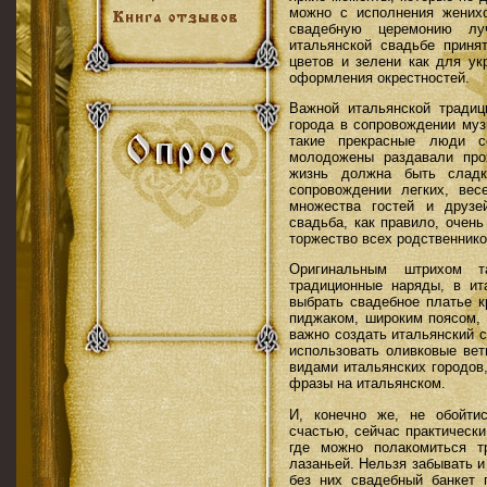
можно с исполнения жених
свадебную церемонию лу
итальянской свадьбе приня
цветов и зелени как для ук
оформления окрестностей.
Важной итальянской тради
города в сопровождении муз
такие прекрасные люди с
молодожены раздавали про
жизнь должна быть сладк
сопровождении легких, вес
множества гостей и друзе
свадьба, как правило, очен
торжество всех родственнико
Оригинальным штрихом т
традиционные наряды, в ит
выбрать свадебное платье к
пиджаком, широким поясом, 
важно создать итальянский 
использовать оливковые вет
видами итальянских городов
фразы на итальянском.
И, конечно же, не обойти
счастью, сейчас практически
где можно полакомиться т
лазаньей. Нельзя забывать и
без них свадебный банкет 