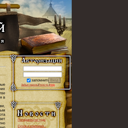
запомнить
рые
Забыл пароль
|
Регистр.
|
Help
них
тве
я в
ве,
рым
рта
ает
Попаданец не туда
пно
Сучок и компания -
вно