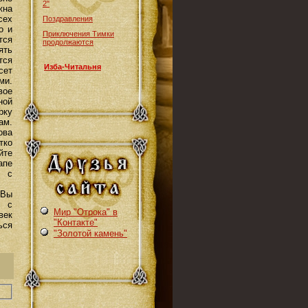
2"
жна
сех
Поздравления
о и
Приключения Тимки
тся
продолжаются
ять
тся
Изба-Читальня
сет
ми.
вое
ной
рку
ам.
ова
тко
йте
апе
о с
 Вы
ь с
Мир "Отрока" в
век
"Контакте"
ься
"Золотой камень"