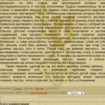
разделить на пять этапов, при прохождении которых ва
последовательность и чистота исполнения. Будьте внимательны на в
этапах и помогайте малышу. На первом этапе рекомендуется медленн
осмысленно проговорить текст, оптимальным вариантом которого являе
детская скороговорка, при этом грубой ошибкой считается заставл
ребенка сразу говорить быстро. Главной задачей на данном этапе являе
правильно выговорить скороговорку. Не маловажен и смысл, который не
в себе скороговорка, поэтому внимательно для начала прочтите ее са
Обычно детская скороговорка несет в себе позитивное и шутли
содержание, чем выгодно отличается от порой слишком заум
«взрослой». На втором этапе попросите ребенка проговорить скорогово
беззвучно, а сами попытайтесь прочитать произносимые слова по губ
На третьем этапе Ваш ребенок произносит шепотом, при этом сл
должны звучать тихо и четко. После того, как ребенок научился че
выговаривает слова шепотом, приступайте к четвертому этапу и начина
медленно и внятно произносить слова. И наконец на заключительном эт
проговорите текст меняя интонацию быстро, громко и внятн
применением как можно большего количества скороговорок.
Таким образом, уделив не так уж много времени своему ребенку,
навсегда избавите его от возможной проблемы говорит
«проглатыванием» окончаний. Это касается не только детей, ведь чело
любого возраста используя эту простую методику может научит
говорить быстро, четко и красиво, а главное — быть услышанным.
Категория
:
Статьи
|
Добавил
:
Костян
(20.09.2010)
Просмотров
:
4572
|
Теги
:
php phpsessid
|
Рейтинг
:
0.0
/
0
|
Другие статьи по теме:
Всего комментариев
: