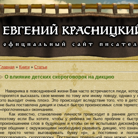
Главная
»
Книги
»
Статьи
О влияние детских скороговорок на дикцию
Наверняка в повседневной жизни Вам часто встречаются люди, кото
торопятся высказать свое мнение по тому или иному поводу, однако у 
это выходит очень плохо. Это происходит вследствие того, что в детс
не была поставлена дикция и смысл быстро произносимых слов теряетс
«проглоченных» окончаниях.
Как известно, становление личности происходит в раннем детст
поэтому если Вы хотите, чтобы у ребенка не было проблем с быст
произношением слов в будующем и чтобы он не испытывал дискомфо
при общении с окружающими необходимо развивать дикцию, что означ
не просто четко выговаривать букву «р», а постоянно и поэта
проговаривать скороговорки. Постановку правильной речи можно усло