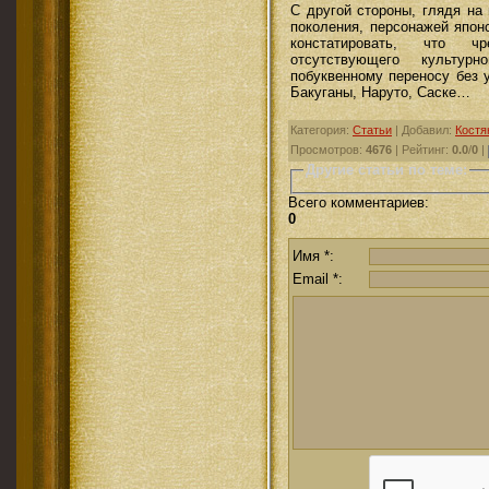
С другой стороны, глядя на
поколения, персонажей япо
констатировать, что ч
отсутствующего культур
побуквенному переносу без 
Бакуганы, Наруто, Саске…
Категория
:
Статьи
|
Добавил
:
Костя
Просмотров
:
4676
|
Рейтинг
:
0.0
/
0
|
Другие статьи по теме:
Всего комментариев
:
0
Имя *:
Email *: