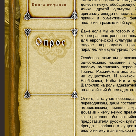
донести некую обобщающую м
языка, другой культуры.
оригиналу иногда не предст
причин и объективных фак
аналогии в рамках иной куль
Даже если мы не говорим о 
менее распространенного язы
для европейской культуры и
случае переводчику прих
параллелями культурных пон
Особенно заметны сложно
односложных названий в о
любому американцу персон
Гринча. Российского аналог
не существует. И никакой
Разбойника, Бабы Яги и д
Шапокляк на роль адекватно
на английский более адекват
Оттого, в случае перевода
переводчикам, дабы постави
американским, пришлось «
добавив к нему некую преам
как пришлось бы английск
представителя русской культ
бренда – забавного сущест
аналогий ему в английской и