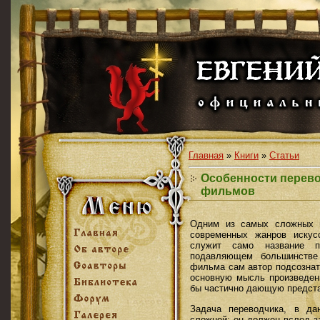
Главная
»
Книги
»
Статьи
Особенности перев
фильмов
Одним из самых сложных и
современных жанров искусс
служит само название п
подавляющем большинстве
фильма сам автор подсознат
основную мысль произведени
бы частично дающую предста
Задача переводчика, в да
сложной: он должен вслед з