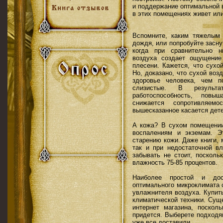
и поддержание оптимальной в
в этих помещениях живет ил
Вспомните, каким тяжелым
дождя, или попробуйте засну
когда при сравнительно н
воздуха создает ощущение
плесени. Кажется, что сухо
Но, доказано, что сухой воз
здоровье человека, чем п
слизистые. В результа
работоспособность, повы
снижается сопротивляем
вышесказанное касается дете
А кожа? В сухом помещении
воспалениям и экземам. Э
старению кожи. Даже книги, 
так и при недостаточной в
забывать не стоит, посколь
влажность 75-85 процентов.
Наиболее простой и до
оптимального микроклимата 
увлажнителя воздуха. Купит
климатической техники. Сущ
интернет магазина, поскол
придется. Выберете подходя
уже все доставили.