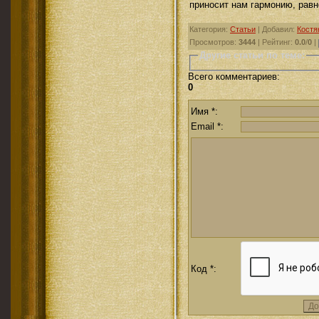
приносит нам гармонию, равн
Категория
:
Статьи
|
Добавил
:
Костя
Просмотров
:
3444
|
Рейтинг
:
0.0
/
0
|
Другие статьи по теме:
Всего комментариев
:
0
Имя *:
Email *:
Код *: