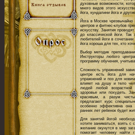
духовные возможности, кото
много видов этого искусств
йога, кундалини йога и другие
Йога в Москве чрезвычайно 
центров и фитнес-клубов пр
искусству. Занятия проводя
до классической йоги. Так
любителей йоги в сочетании
йога хороша для тех, кто хоч
Выбор методик преподавания
Инструкторы любого центр
программу обучения, учитыва
Сложность упражнений завис
центре есть йога для на
упражнений и поз для нович
влияет на душу и тело че
людей любой возрастной 
здоровье или похудеть. За
красивым, а разум чисты
предлагают курс специаль
особенно эффективна она 
ранних лет ребенок будет жит
Для занятий йогой необхо
хотите заниматься, взять с
желание окунутся в мир зага
помогает человеку найти