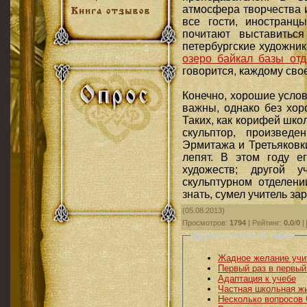
атмосфера творчества 
все гости, иностранцы
почитают выставитьс
петербургские художник
озеро байкал базы от
говорится, каждому сво
Конечно, хорошие услов
важны, однако без хор
Таких, как корифей шк
скульптор, произвед
Эрмитажа и Третьяковк
лепят. В этом году е
художеств; другой 
скульптурном отделени
знать, сумел учитель за
(05.08.2013)
Просмотров
:
1794
|
Рейтинг
:
0.0
/
0
|
Другие статьи по теме:
Жадное желание учи
Первый раз в первый
Адаптация к учебе
Частная школьная ж
Несколько вопросов