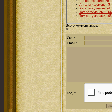
Раннее взросление
Ангелы и демоны -3
Ангелы и демоны -4
Там за туманами...64
Там за туманами...65
Всего комментариев
:
0
Имя *:
Email *:
Код *: