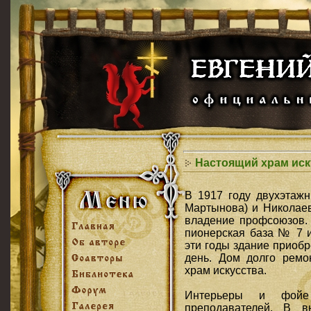
Настоящий храм иск
В 1917 году двухэтажн
Мартынова) и Николаев
владение профсоюзов
.
пионерская база № 7 
эти годы здание приобр
день. Дом долго ремо
храм искусства.
Интерьеры и фойе
преподавателей. В в