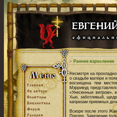
Раннее взросление
Несмотря на прохладно
о свадьбе матери и поя
восхищена тем место
Мэрривуд представлял
«Унесенные ветром», к
Хью, заботливый, щедр
капризам приемных доч
Вскоре после этого Жак
Портер. Заведение тол