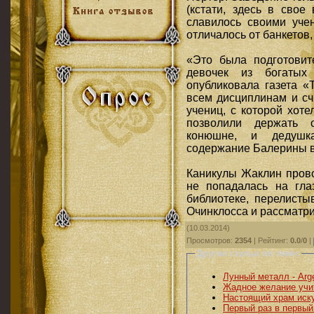
(кстати, здесь в свое
славилось своими уче
отличалось от банкетов
«Это была подготовит
девочек из богатых 
опубликовала газета «
всем дисциплинам и сч
учениц, с которой хот
позволили держать 
конюшне, и дедушк
содержание Балерины в
Каникулы Жаклин прово
не попадалась на гла
библиотеке, перелисты
Очинклосса и рассматри
(10.03.2014)
Просмотров
:
2354
|
Рейтинг
:
0.0
/
0
|
Другие статьи по теме:
Лунный металл - Arg
Жадное желание учи
Настоящий храм иск
Первый раз в первый