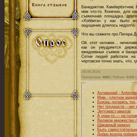
Бенедиктом. Камбербэтчем. 
нем что-то. Конечно, для н
съемочная площадка, друг
«Хоббита» у нас было мал
ощущение длилось недолго.
Что вы скажете про Питера 
Ой, этот человек... нечелов
как он умудряется держа
ежедневных съемок и базаро
Сотни людей работали на
чертовски точно знать, что, г
(30.06.2014)
Просмотров
:
4084
|
Рейтинг
:
0.0
/
0
|
Другие статьи по теме:
Антимоний - Antimon
Мим - улетное виден
Боязнь потерять тех,
Нет трудности – нет
Энтузиаст-аматор
А очки-то — на голов
Великое множество 
Шикарный ремонт
Быть самостоятельн
Добро всегда побежд