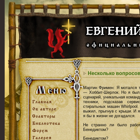
Несколько вопросо
Мартин Фримен: Я мотался 
— Хоббит-Шерлок. Но я был 
сценарий, уникальная коман
техники, подсказав серв
стиральных машин Whirlpool. 
выжил, прыгнув с крыши. И 
я бы в жизни не догадался.
Не странно ли было рабо
Бенедиктом?
Бенедиктом?