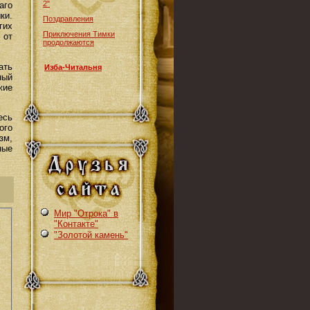
2"
аго
ки.
Поздравления
гих
Приключения Тимки
 от
продолжаются
ать
Изба-Читальня
ный
жие
есь
ого
зм,
ные
Мир "Отрока" в
"Контакте"
"Золотой камень"