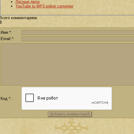
Лесные дела
YouTube to MP3 online converter
Всего комментариев
:
0
Имя *:
Email *:
Код *: