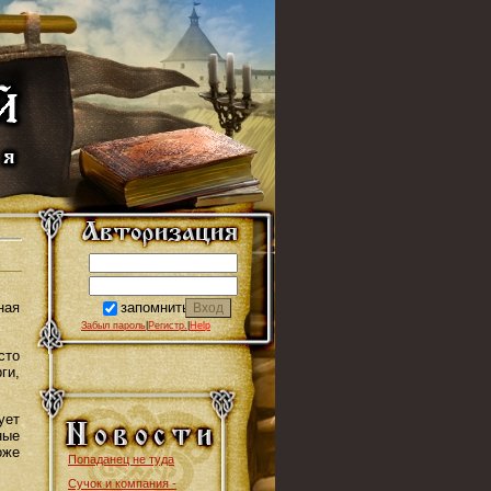
запомнить
ная
Забыл пароль
|
Регистр.
|
Help
сто
ги,
ует
ные
оже
Попаданец не туда
Сучок и компания -