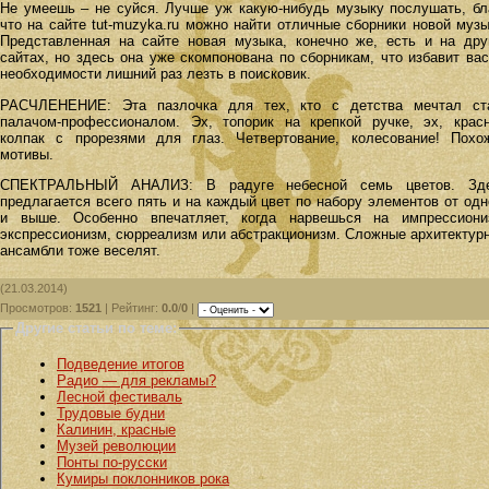
Не умеешь – не суйся. Лучше уж какую-нибудь музыку послушать, бл
что на сайте tut-muzyka.ru можно найти отличные сборники новой музы
Представленная на сайте новая музыка, конечно же, есть и на дру
сайтах, но здесь она уже скомпонована по сборникам, что избавит вас
необходимости лишний раз лезть в поисковик.
РАСЧЛЕНЕНИЕ: Эта пазлочка для тех, кто с детства мечтал ст
палачом-профессионалом. Эх, топорик на крепкой ручке, эх, крас
колпак с прорезями для глаз. Четвертование, колесование! Похо
мотивы.
СПЕКТРАЛЬНЫЙ АНАЛИЗ: В радуге небесной семь цветов. Зд
предлагается всего пять и на каждый цвет по набору элементов от одн
и выше. Особенно впечатляет, когда нарвешься на импрессиони
экспрессионизм, сюрреализм или абстракционизм. Сложные архитектур
ансамбли тоже веселят.
(21.03.2014)
Просмотров
:
1521
|
Рейтинг
:
0.0
/
0
|
Другие статьи по теме:
Подведение итогов
Радио — для рекламы?
Лесной фестиваль
Трудовые будни
Калинин, красные
Музей революции
Понты по-русски
Кумиры поклонников рока