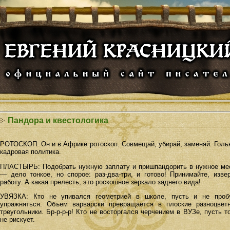
Пандора и квестологика
РОТОСКОП: Он и в Африке ротоскоп. Совмещай, убирай, заменяй. Голь
кадровая политика.
ПЛАСТЫРЬ: Подобрать нужную заплату и пришпандорить в нужное ме
— дело тонкое, но спорое: раз-два-три, и готово! Принимайте, извер
работу. А какая прелесть, это роскошное зеркало заднего вида!
УВЯЗКА: Кто не упивался геометрией в школе, пусть и не проб
упражняться. Объем варварски превращается в плоские разноцвет
треугольники. Бр-р-р-р! Кто не восторгался черчением в ВУЗе, пусть т
не рискует.