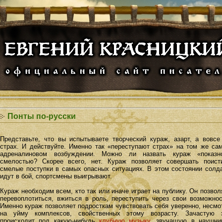
Понты по-русски
Представьте, что вы испытываете творческий кураж, азарт, а вовсе
страх. И действуйте. Именно так «переступают страх» на том же са
адреналиновом возбуждении. Можно ли назвать кураж «показн
смелостью? Скорее всего, нет. Кураж позволяет совершать поист
смелые поступки в самых опасных ситуациях. В этом состоянии солд
идут в бой, спортсмены выигрывают.
Кураж необходим всем, кто так или иначе играет на публику. Он позвол
перевоплотиться, вжиться в роль, переступить через свои возможнос
Именно кураж позволяет подросткам чувствовать себя уверенно, несмо
на уйму комплексов, свойственных этому возрасту. Зачастую 
происходит под какую-нибудь
клубную музыку
, звучащую в наушни