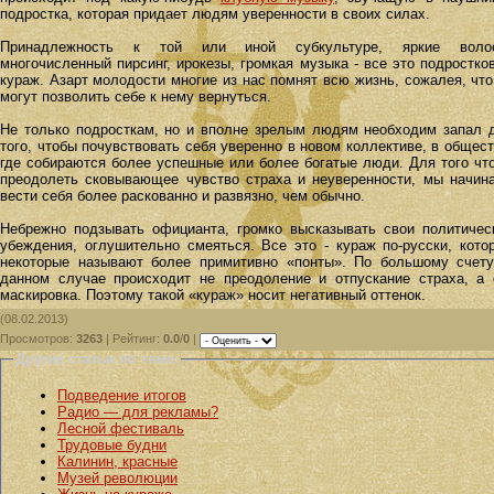
подростка, которая придает людям уверенности в своих силах.
Принадлежность к той или иной субкультуре, яркие воло
многочисленный пирсинг, ирокезы, громкая музыка - все это подростко
кураж. Азарт молодости многие из нас помнят всю жизнь, сожалея, что
могут позволить себе к нему вернуться.
Не только подросткам, но и вполне зрелым людям необходим запал 
того, чтобы почувствовать себя уверенно в новом коллективе, в общест
где собираются более успешные или более богатые люди. Для того чт
преодолеть сковывающее чувство страха и неуверенности, мы начин
вести себя более раскованно и развязно, чем обычно.
Небрежно подзывать официанта, громко высказывать свои политичес
убеждения, оглушительно смеяться. Все это - кураж по-русски, кото
некоторые называют более примитивно «понты». По большому счету
данном случае происходит не преодоление и отпускание страха, а 
маскировка. Поэтому такой «кураж» носит негативный оттенок.
(08.02.2013)
Просмотров
:
3263
|
Рейтинг
:
0.0
/
0
|
Другие статьи по теме:
Подведение итогов
Радио — для рекламы?
Лесной фестиваль
Трудовые будни
Калинин, красные
Музей революции