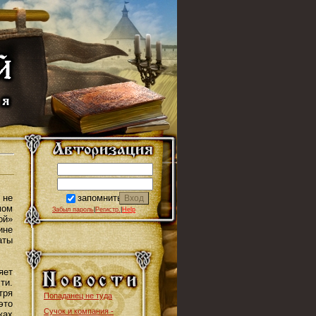
запомнить
 не
мом
Забыл пароль
|
Регистр.
|
Help
ой»
ине
аты
яет
ти.
тря
Попаданец не туда
это
Сучок и компания -
ках