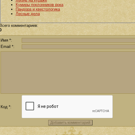
Жизнь на кураже
Кумиры поклонников рока
Пандора и квестологика
Лесные дела
Всего комментариев
:
0
Имя *:
Email *:
Код *: