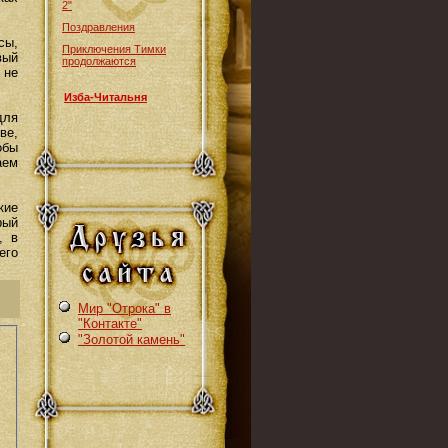
2"
Поздравления
сы,
Приключения Тимки
вый
продолжаются
 не
Изба-Читальня
для
ве,
обы
аем
кие
рый
, в
его
Мир "Отрока" в
"Контакте"
"Золотой камень"