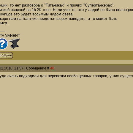
ции, то нет разговора о "Титаниках" и прочих "Супертанкерах".
изкой осадкой на 15-20 тонн. Если учесть, что у ладей не было полноце
 купцов это будет восьмым чудом света.
скоро нам на Балтике придется шорох наводить, а то может быть
емся.
PTA MANENT
02.2010, 21:57 | Сообщение #
48
да очень подходили для перевозки особо ценных товаров, у них существ