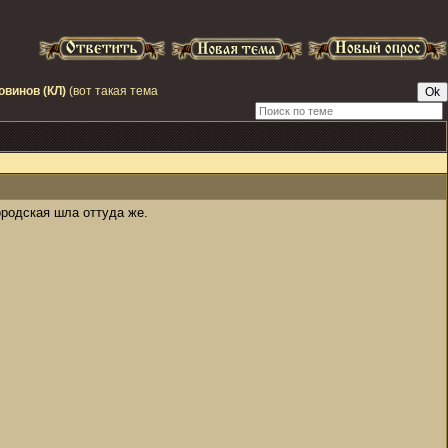
овинов (КЛ)
(вот такая тема
родская шла оттуда же.