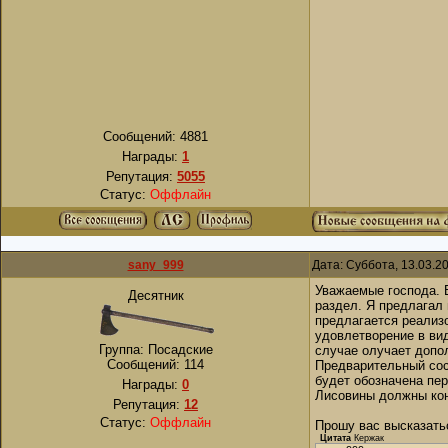
Сообщений:
4881
Награды:
1
Репутация:
5055
Статус:
Оффлайн
sany_999
Дата: Суббота, 13.03.2
Уважаемые господа. 
Десятник
раздел. Я предлагал
предлагается реализ
удовлетворение в ви
Группа: Посадские
случае олучает допол
Сообщений:
114
Предварительный сос
будет обозначена пе
Награды:
0
Лисовины должны кон
Репутация:
12
Статус:
Оффлайн
Прошу вас высказать
Цитата
Кержак