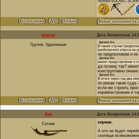
VERBA VOLANT, SCRI
Кержак
Дата: Воскресенье, 14.
Цитата
Вик
Группа: Удаленные
В таком случае предполо
крейсерского класса на 
не предположим и не 
Цитата
Вик
имеет представление о ст
да почему так? имеет
конструктивно океанс
Цитата
Вик
В итоге через год-два и
по рекам такие суда 
если же строить прос
кораблестроение и то
Вик
Дата: Воскресенье, 14.
кержак
,
Сотник
А это не будет переб
скопище всевозможны