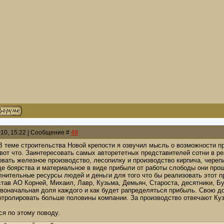
010, 15:22 | Сообщение #
49
В теме строительства Новой крепости я озвучил мысль о возможности п
 вот что. Заинтересовать самых авторететных представителей сотни в 
овать железное производство, лесопилку и производство кирпича, чере
де боярства и материальное в виде прибыли от работы слободы они про
нительные ресурсы людей и деньги для того что бы реализовать этот пр
тав АО Корней, Михаил, Лавр, Кузьма, Демьян, Староста, десятники, Бу
рвоначальная доля каждого и как будет рапределяться прибыль. Свою д
тролировать больше половины компании. За производство отвечают Куз
ся по этому поводу.