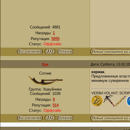
Сообщений:
4881
Награды:
1
Репутация:
5055
Статус:
Оффлайн
Вик
Дата: Суббота, 13.02.2
кержак
,
Сотник
Предложенные властн
минимум суверенное 
Группа: Ушкуйники
VERBA VOLANT, SCRI
Сообщений:
1039
Награды:
0
Репутация:
514
Статус:
Оффлайн