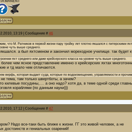
PTA MANENT
02.2010, 13:19 | Сообщение #
46
жим, что М. Ратников в первой жизни пару тройку лет плотно якшался с питерскими ях
уровне чуть выше среднего.
якшался. а был яхтсменом и закончил мореходное училище. так будет к
роении яхт среднего или даже крейсерского класса на уровне чуть выше среднего.
 более чем ясное представление именно о крейсерских яхтах многотонника
кие и тд мало чем отличаются.
меем верфь, которая выдает суда, которые по водоизмещению, управляемости и проч
- не тема, там только швертботы, а зачем?
то килевые посудины,.... а оно надо? хотя да, в теме одной среди глав
рговля кораблями (по данным науки)))
02.2010, 17:12 | Сообщение #
47
ором? Надо все-таки быть ближе к жизни. ГГ это живой человек, а не
х достоинств и гениальных озарений!