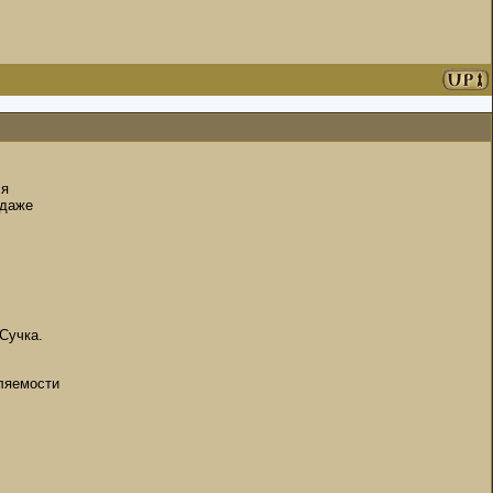
ся
 даже
Сучка.
вляемости