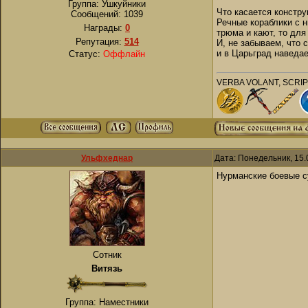
Группа: Ушкуйники
Что касается конструк
Сообщений:
1039
Речные кораблики с н
Награды:
0
трюма и кают, то для
Репутация:
514
И, не забываем, что 
и в Царьград наведа
Статус:
Оффлайн
VERBA VOLANT, SCRI
Ульфхеднар
Дата: Понедельник, 15.
Нурманские боевые су
Сотник
Витязь
Группа: Наместники