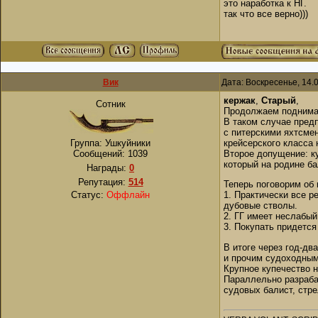
это наработка к НГ.
так что все верно)))
Вик
Дата: Воскресенье, 14.
кержак
,
Старый
,
Сотник
Продолжаем поднимат
В таком случае предп
с питерскими яхтсмен
Группа: Ушкуйники
крейсерского класса 
Сообщений:
1039
Второе допущение: куп
который на родине б
Награды:
0
Репутация:
514
Теперь поговорим об
Статус:
Оффлайн
1. Практически все р
дубовые стволы.
2. ГГ имеет неслабый
3. Покупать придется
В итоге через год-д
и прочим судоходным
Крупное купечество 
Параллельно разраба
судовых балист, стре