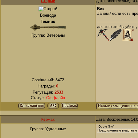
Старый
Дата: Воскресенье, 14.
Вик
,
Зачем? если есть пре
Воевода
Темник
для того что бы убить 
Группа: Ветераны
Сообщений:
3472
Награды:
0
Репутация:
2533
Статус:
Оффлайн
Кержак
Дата: Воскресенье, 14.
Quote
(
Вик
)
Группа: Удаленные
Предложенные властные и