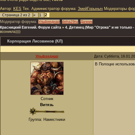
Автор:
KES
Тех. Администратор форума:
ЗмейГорыныч
Модераторы фо
2
Страница
2
из
2
«
1
Модератор форума:
,
,
Ульфхеднар
deha29ru
Дачник
Красницкий Евгений. Форум сайта
»
4. Детинец (Мир "Отрока" и не только
возникла))))
Корпорация Лисовинов (КЛ)
Ульфхеднар
Дата: Суббота, 16.01.2
В Полоцке использов
Сотник
Витязь
Группа: Наместники