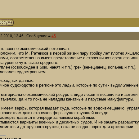
02.2010, 12:46 | Сообщение #
45
ь военно-экономический потенциал.
оложим, что М. Ратников в первой жизни пару тройку лет плотно якшал
ами, соответственно имеет представление о строении яхт среднего или
на уровне чуть выше среднего.
лен (освобожден в бою, нанят и т.п.) грек (венецианец, испанец и т.п.),
аловался судостроением.
 исходных данных.
ечное судоходство в регионе это ладьи, которые по сути - выдолбленные
 материально-экономический ресурс в виде лесов и лесопилки и артели 
 такелаж, да и то пока не наладим канатные и парусные мануфактуры.
ва имеем верфь, которая выдает суда, которые по водоизмещению, упра
 качествам дают сто очков форы существующей посуде.
насмерть давится в очереди за новыми кораблями.
тываются варианты военных и десантных судов. И не забыть разработку
лометов и др. крупного оружия, пока не создан порох для артиллерии.