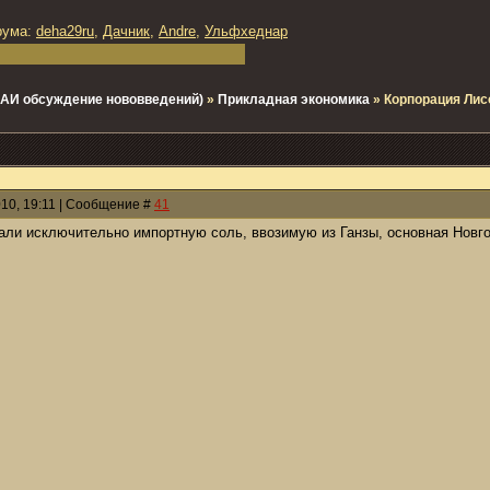
рума:
deha29ru
,
Дачник
,
Andre
,
Ульфхеднар
 - АИ обсуждение нововведений)
»
Прикладная экономика
»
Корпорация Лис
010, 19:11 | Сообщение #
41
али исключительно импортную соль, ввозимую из Ганзы, основная Новго