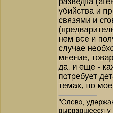
разведка (аге
убийства и пр
связями и сг
(предварител
нем все и пол
случае необхо
мнение, това
да, и еще - 
потребует де
темах, по мо
"Слово, удержан
вырвавшееся у 