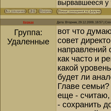
вырвавшееся у 
Кержак
Дата: Вторник, 29.12.2009, 16:57 | С
вот что думаю
Группа:
совет директо
Удаленные
направлений 
как часто и р
какой уровен
будет ли анал
Главе семьи?
еще - считаю,
- сохранить д