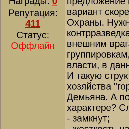
Награды:
0
предложение п
вариант скор
Репутация:
Охраны. Нужн
411
контрразведк
Статус:
внешним враг
Оффлайн
группировкам
власти, в дан
И такую струк
хозяйства "го
Демьяна. А по
характере? С
- замкнут;