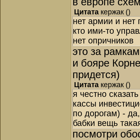
в европе схем
Цитата
кержак
(
)
нет армии и нет 
кто ими-то управ
нет опричников
это за рамкам
и бояре Корне
придется)
Цитата
кержак
(
)
я честно сказать
кассы инвестици
по дорогам) - да
бабки вещь такая
посмотри обо