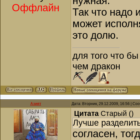
нужная.
Оффлайн
Так что надо 
может исполня
это долю.
для того что бы
чем дракон
Азият
Дата: Вторник, 29.12.2009, 16:56 | С
Цитата
Старый
(
)
Лучше разделить
согласен, тог