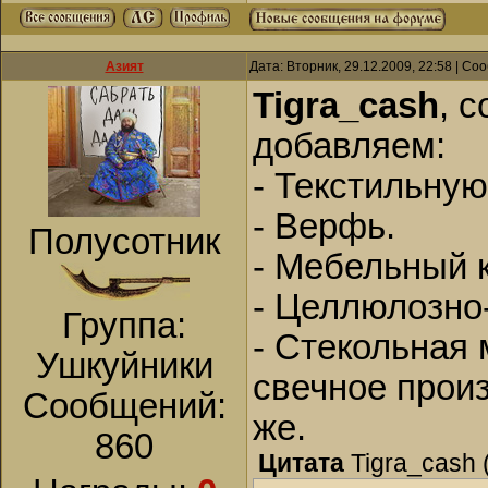
Азият
Дата: Вторник, 29.12.2009, 22:58 | С
Tigra_cash
, 
добавляем:
- Текстильну
- Верфь.
Полусотник
- Мебельный к
- Целлюлозно
Группа:
- Стекольная 
Ушкуйники
свечное произ
Сообщений:
же.
860
Цитата
Tigra_cash