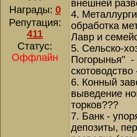
внешней разв
Награды:
0
4. Металлурги
Репутация:
обработка мет
411
Лавр и семей
Статус:
5. Сельско-х
Оффлайн
Погорынья"
-
скотоводство 
6. Конный зав
выведение но
торков???
7. Банк - упо
депозиты, пе