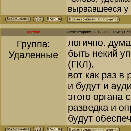
вырвавшееся у 
Кержак
Дата: Вторник, 29.12.2009, 17:45 | С
логично. дум
Группа:
быть некий у
Удаленные
(ГКЛ).
вот как раз в
и будут и ауд
этого органа 
разведка и о
будут обеспеч