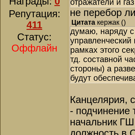
Награды:
0
отражатели и газ
не перебор ли
Репутация:
Цитата
кержак
(
)
411
думаю, наряду с
Статус:
управленческий ш
Оффлайн
рамках этого сек
тд. составной ча
стороны) а разв
будут обеспечив
Канцелярия, с
- подчинение
начальник ГШ
должность в С