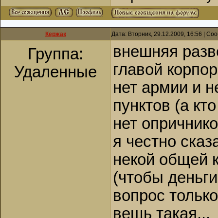
Кержак
Дата: Вторник, 29.12.2009, 16:56 | С
внешняя разве
Группа:
главой корпо
Удаленные
нет армии и н
пунктов (а кт
нет опричник
я честно сказ
некой общей 
(чтобы деньги 
вопрос только
вещь такая...