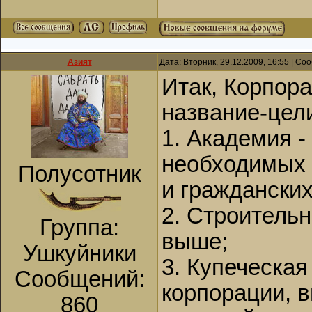
Азият
Дата: Вторник, 29.12.2009, 16:55 | С
Итак, Корпор
название-цел
1. Академия -
необходимых 
Полусотник
и граждански
2. Строитель
Группа:
выше;
Ушкуйники
3. Купеческая
Сообщений:
корпорации, 
860