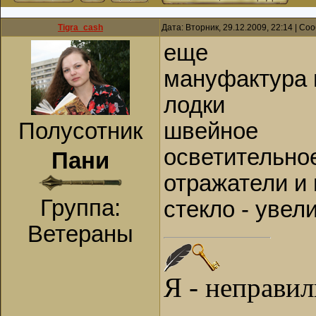
Tigra_cash
Дата: Вторник, 29.12.2009, 22:14 | С
еще
мануфактура 
лодки
Полусотник
швейное
осветительно
Пани
отражатели и 
Группа:
стекло - увел
Ветераны
Я - неправи