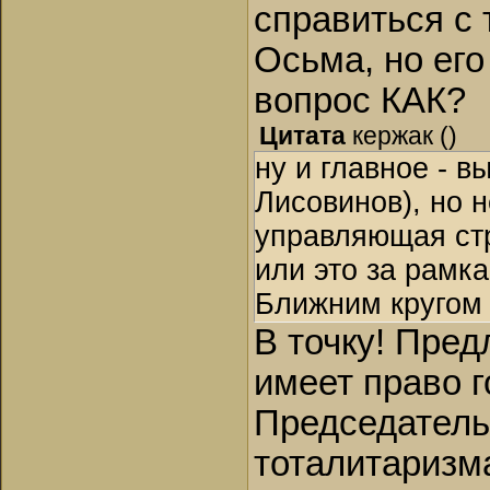
справиться с 
Осьма, но его
вопрос КАК?
Цитата
кержак
(
)
ну и главное - 
Лисовинов), но н
управляющая стр
или это за рамк
Ближним кругом 
В точку! Пре
имеет право г
Председатель
тоталитаризма