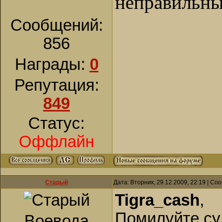
неправильны
Сообщений:
856
Награды:
0
Репутация:
849
Статус:
Оффлайн
Старый
Дата: Вторник, 29.12.2009, 22:19 | С
Tigra_cash
,
Помилуйте су
Воевода