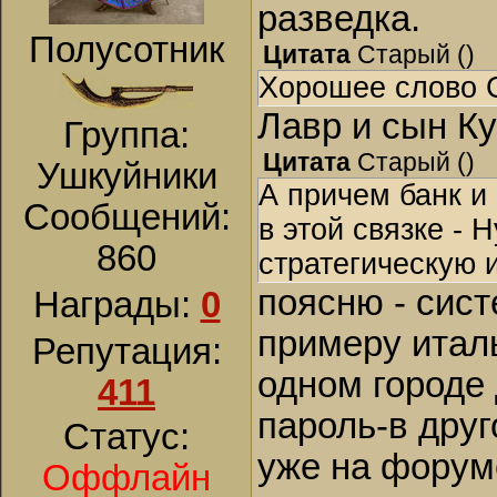
разведка.
Полусотник
Цитата
Старый
(
)
Хорошее слово 
Лавр и сын К
Группа:
Цитата
Старый
(
)
Ушкуйники
А причем банк и
Сообщений:
в этой связке - 
860
стратегическую и
поясню - сис
Награды:
0
примеру италь
Репутация:
одном городе 
411
пароль-в дру
Статус:
уже на форуме
Оффлайн