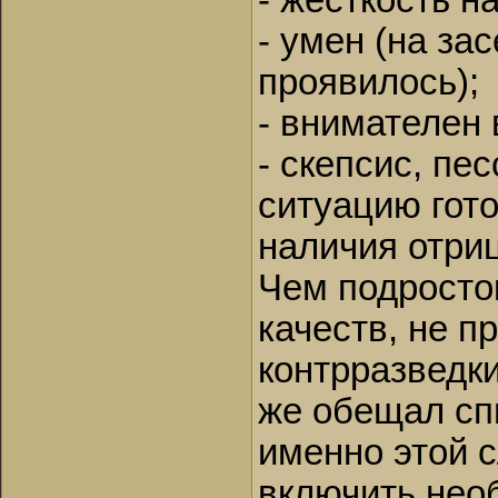
- жесткость н
- умен (на за
проявилось);
- внимателен 
- скепсис, пе
ситуацию гото
наличия отри
Чем подросто
качеств, не 
контрразведк
же обещал спи
именно этой с
включить нео