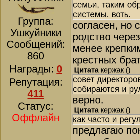
семьи, таким об
системы. воть.
Группа:
согласен, но 
Ушкуйники
родство чере
Сообщений:
менее крепки
860
крестных бра
Награды:
0
Цитата
кержак
(
)
совет директоро
Репутация:
собираются и ру
411
верно.
Статус:
Цитата
кержак
(
)
Оффлайн
как часто и регу
предлагаю по