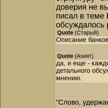
доверия не вы
писал в теме 
обсуждалось р
Quote
(
Старый
)
Описание банков
Quote
(
Азият
)
да, и еще - каж
детального обсу
мнению.
"Слово, удержан