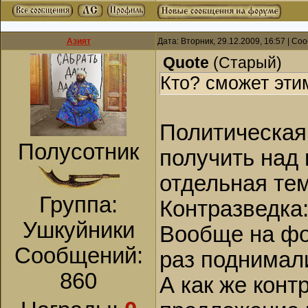
Азият
Дата: Вторник, 29.12.2009, 16:57 | С
Quote
(
Старый
)
Кто? сможет эти
Политическая 
Полусотник
получить над 
отдельная тем
Группа:
Контразведка
Ушкуйники
Вообще на фор
Сообщений:
раз поднимал
860
А как же конт