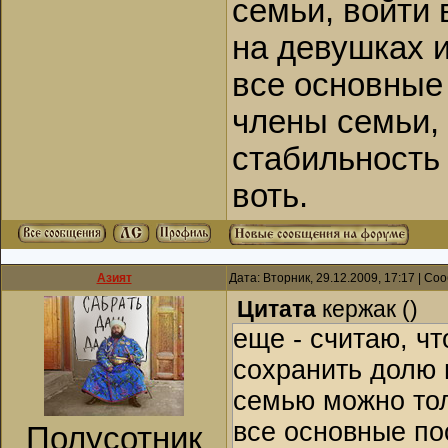
семьи, войти 
на девушках и
все основные
члены семьи,
стабильность
воть.
Азият
Дата: Вторник, 29.12.2009, 17:17 | С
Цитата
кержак
(
)
еще - считаю, чт
сохранить долю 
семью можно тол
все основные по
Полусотник