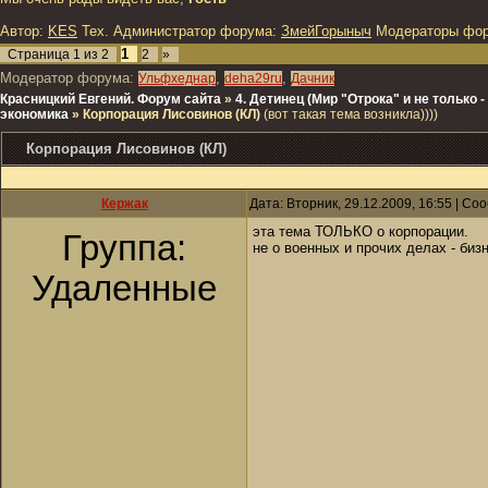
Автор:
KES
Тех. Администратор форума:
ЗмейГорыныч
Модераторы фо
1
Страница
1
из
2
2
»
Модератор форума:
,
,
Ульфхеднар
deha29ru
Дачник
Красницкий Евгений. Форум сайта
»
4. Детинец (Мир "Отрока" и не только
экономика
»
Корпорация Лисовинов (КЛ)
(вот такая тема возникла))))
Корпорация Лисовинов (КЛ)
Кержак
Дата: Вторник, 29.12.2009, 16:55 | С
эта тема ТОЛЬКО о корпорации.
Группа:
не о военных и прочих делах - бизн
Удаленные