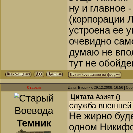
ну и главное 
(корпорации Л
устроена ее у
очевидно сам
думаю не впо
тут не обойде
Старый
Дата: Вторник, 29.12.2009, 16:56 | С
Цитата
Азият
(
)
служба внешней
Воевода
Не жирно буд
Темник
одном Никифор