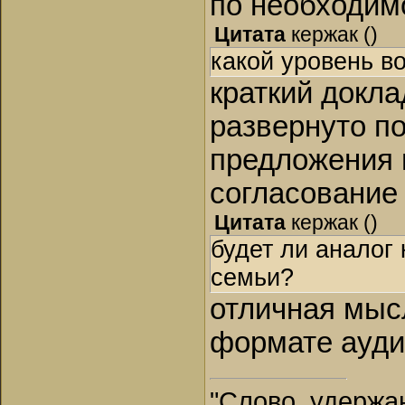
по необходим
Цитата
кержак
(
)
какой уровень в
краткий докла
развернуто п
предложения 
согласование
Цитата
кержак
(
)
будет ли аналог
семьи?
отличная мыс
формате ауди
"Слово, удержан