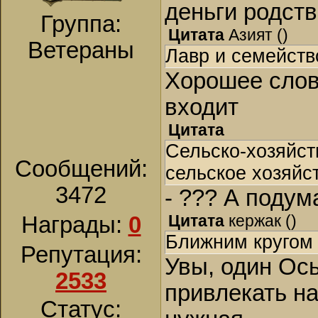
деньги родств
Группа:
Цитата
Азият
(
)
Ветераны
Лавр и семейств
Хорошее слов
входит
Цитата
Сельско-хозяйст
Сообщений:
сельское хозяйс
3472
- ??? А подум
Цитата
кержак
(
)
Награды:
0
Ближним кругом 
Репутация:
Увы, один Ось
2533
привлекать на
Статус: