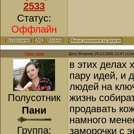
2533
Статус:
Оффлайн
Tigra_cash
Дата: Вторник, 29.12.2009, 22:47 | С
в этих делах 
пару идей, и 
людей на клю
Полусотник
жизнь собира
продавать кож
Пани
намного мене
Группа:
заморочки с 