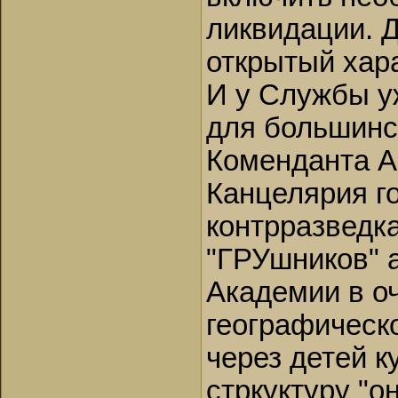
ликвидации. 
открытый хар
И у Службы у
для большинс
Коменданта А
Канцелярия г
контрразведк
"ГРУшников" а
Академии в о
географическо
через детей к
стркуктуру "о