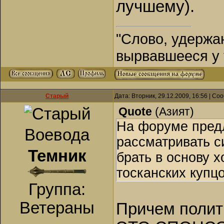
лучшему).
"Слово, удержан
вырвавшееся у 
Старый
Дата: Вторник, 29.12.2009, 16:56 | С
Quote
(
Азият
)
На форуме предл
Воевода
рассматривать с
Темник
брать в основу 
тосканских купцо
Группа:
Ветераны
Причем полити