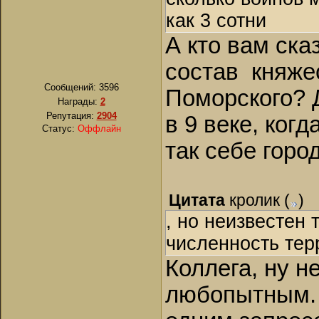
как 3 сотни
А кто вам ска
состав
княже
Сообщений:
3596
Поморского? 
Награды:
2
Репутация:
2904
в 9 веке, ког
Статус:
Оффлайн
так себе горо
Цитата
кролик
(
)
, но неизвестен 
численность тер
Коллега, ну н
любопытным