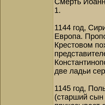
Смерть Иоанн
1.
1144 год, Сир
Европа. Проп
Крестовом по
представителе
Константиноп
две ладьи сере
1145 год, Пол
(старший сын