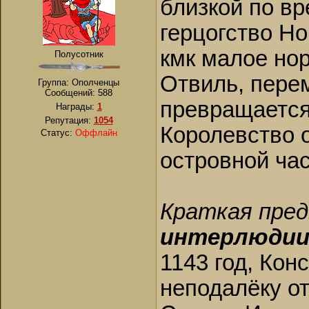
близкой по вр
герцогство Н
кмк малое но
Полусотник
Отвиль, пере
Группа: Ополченцы
Сообщений:
588
превращается
Награды:
1
Репутация:
1054
Королевство 
Статус:
Оффлайн
островной ча
Краткая пре
интерлюди
1143 год, Кон
неподалёку от