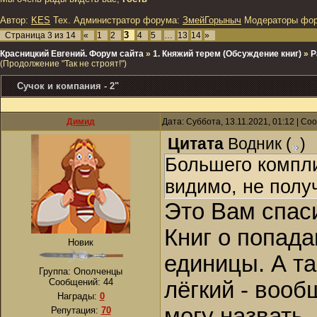
Автор:
KES
Тех. Администратор форума:
ЗмейГорыныч
Модераторы фо
3
Страница
3
из
14
«
1
2
4
5
…
13
14
»
Красницкий Евгений. Форум сайта
»
1. Княжий терем (Обсуждение книг)
»
Р
(Продолжение "Так не строят!")
Сучок и компания - 2"
Димид
Дата: Суббота, 13.11.2021, 01:12 | С
Цитата
Водник
(
)
Большего комплим
видимо, не полу
Это Вам спас
Книг о попада
Новик
единицы. А та
Группа: Ополченцы
Сообщений:
44
лёгкий - вооб
Награды:
0
могу назвать.
Репутация:
70