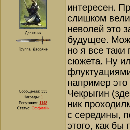
интересен. П
слишком велик
неволей это з
Десятник
будущее. Може
но я все таки
Группа: Дворяне
сюжета. Ну и
флуктуациями 
например это 
Чекрыгин (зде
Сообщений:
333
Награды:
1
ник проходилм
Репутация:
1148
Статус:
Оффлайн
с середины, п
этого, как бы