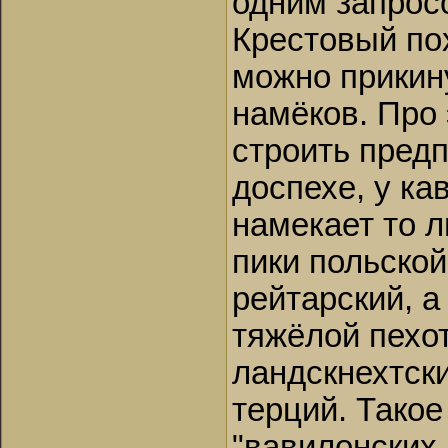
одним запросо
Крестовый по
можно прикину
намёков. Про
строить пред
доспехе, у ка
намекает то л
пики польской
рейтарский, а
тяжёлой пехо
ландскнехтски
терций. Тако
"вавилонских