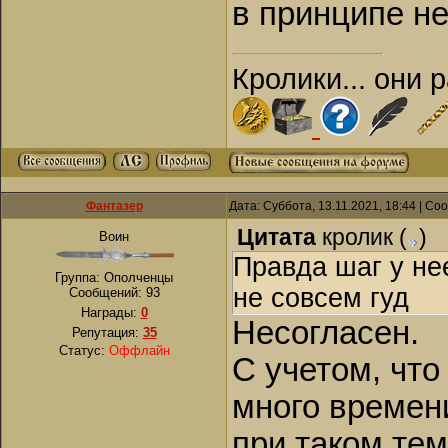
в принципе н
Кролики... они 
Фантазер
Дата: Суббота, 13.11.2021, 18:44 | С
Цитата
кролик
(
)
Воин
Правда шаг у не
Группа: Ополченцы
не совсем гуд
Сообщений:
93
Награды:
0
Несогласен.
Репутация:
35
Статус:
Оффлайн
С учетом, что
много времени
при таком те