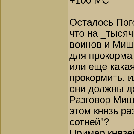
+100 МС
Осталось Пого
что на _тыся
воинов и Миш
для прокорма 
или еще какая
прокормить, и
они должны д
Разговор Мишк
этом князь р
сотней"?
Пример князей