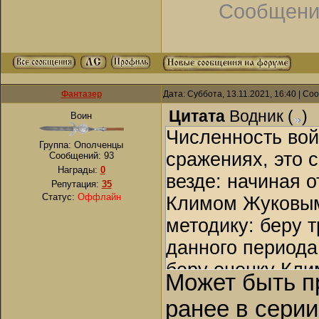
Сообщени
Фантазер
Дата: Суббота, 13.11.2021, 16:40 | С
Цитата
Водник
(
)
Воин
Численность вой
Группа: Ополченцы
сражениях, это 
Сообщений:
93
Награды:
0
везде: начиная о
Репутация:
35
Статус:
Оффлайн
Климом Жуковым
методику: беру 
данного периода
беру оценку Кли
Может быть п
же сражениям - 
ранее в сери
нахожу среднее 