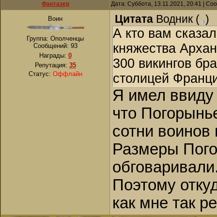
Фантазер
Дата: Суббота, 13.11.2021, 20:41 | С
Цитата
Водник
(
)
Воин
А кто вам сказал
Группа: Ополченцы
княжества Архан
Сообщений:
93
Награды:
0
300 викингов бра
Репутация:
35
Статус:
Оффлайн
столицей Франции
Я имел ввиду 
что Погорынь
сотни воинов 
Размеры Пого
обговаривали
Поэтому отку
как мне так ре