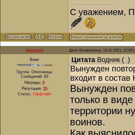
С уважением, П
Фантазер
Дата: Воскресенье, 14.11.2021, 15:09
Цитата
Водник
(
)
Воин
Вынужден повтор
Группа: Ополченцы
входит в состав
Сообщений:
93
Награды:
0
Вынужден пов
Репутация:
35
Статус:
Оффлайн
только в виде
территории н
воинов.
Как выяснилос