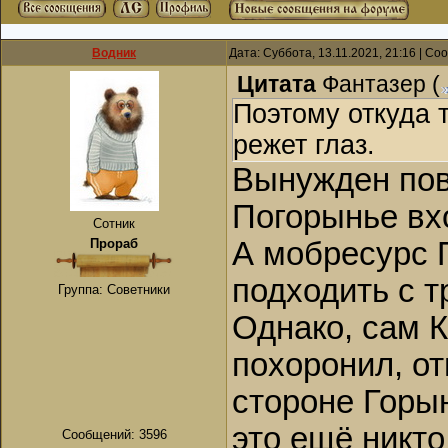
Водник
Дата: Суббота, 13.11.2021, 21:16 | С
Цитата
Фантазер
(
Поэтому откуда 
режет глаз.
Вынужден повт
Погорынье вх
Сотник
Прораб
А мобресурс П
подходить с т
Группа: Советники
Однако, сам 
похоронил, от
стороне Горын
это ещё никто
Сообщений:
3596