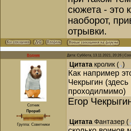
сюжета - это к
наоборот, пр
отрывки.
Водник
Дата: Суббота, 13.11.2021, 20:26 | С
Цитата
кролик
(
)
Как например эт
Чекрыгин (здесь
проходилмимо)
Егор Чекрыгин
Сотник
Прораб
Цитата
Фантазер
(
Группа: Советники
сколько воинов 