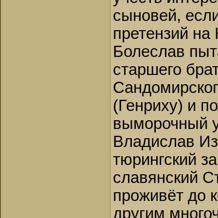
сыновей, есл
претензий на 
Болеслав пыт
старшего бра
Сандомирског
(Генриху) и п
выморочный у
Владислав Из
тюрингский з
славянский Ст
проживёт до к
другим много