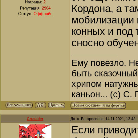
Награды:
2
Кордона, а та
Репутация:
2904
Статус:
Оффлайн
мобилизации м
конных и под 
сносно обуче
Ему повезло. Н
быть сказочный
хрипом натужны
каньон... (с) С.
Crusader
Дата: Воскресенье, 14.11.2021, 13:48
Если приводит