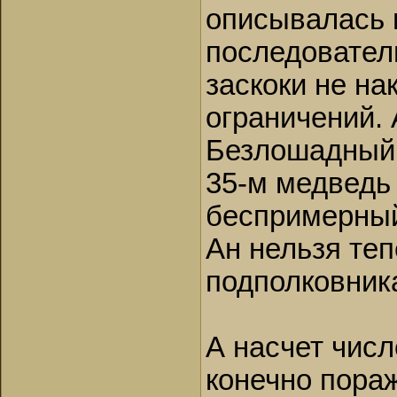
описывалась 
последователь
заскоки не н
ограничений. 
Безлошадный н
35-м медведь
беспримерный
Ан нельзя теп
подполковника
А насчет чис
конечно пораж