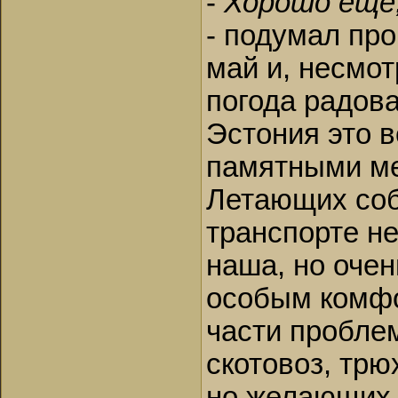
-
Хорошо ещё
- подумал пр
май и, несмот
погода радова
Эстония это в
памятными ме
Летающих соба
транспорте н
наша, но очен
особым комфо
части проблем
скотовоз, тр
но желающих 