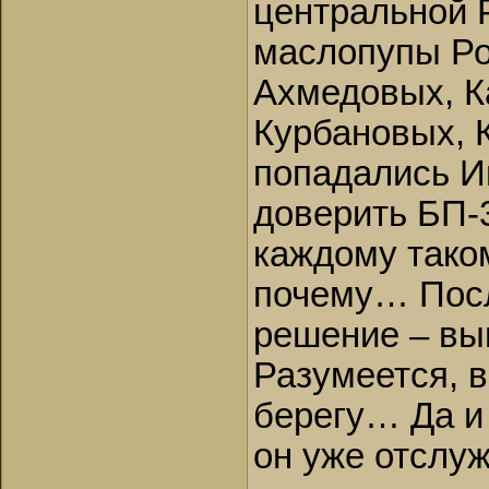
центральной 
маслопупы Ро
Ахмедовых, К
Курбановых, 
попадались И
доверить БП-3
каждому таком
почему… Посл
решение – вып
Разумеется, в
берегу… Да и
он уже отслуж