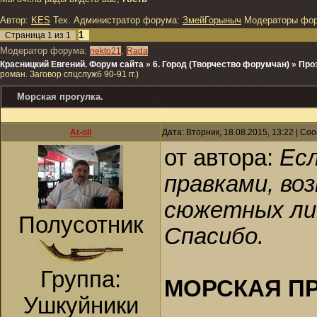
Автор:
KES
Тех. Администратор форума:
ЗмейГорыныч
Модераторы фо
1
Страница
1
из
1
Модератор форума:
,
nekto21
Rada
Красницкий Евгений. Форум сайта
»
6. Город (Творчество форумчан)
»
Про
роман. Заговор спцслужб 90-91 гг.)
Морская прогулка.
At-oll
Дата: Вторник, 18.08.2015, 13:22 | С
от автора:
Ес
правками, в
сюжетных лин
Полусотник
Спасибо.
Группа:
МОРСКАЯ П
Ушкуйники