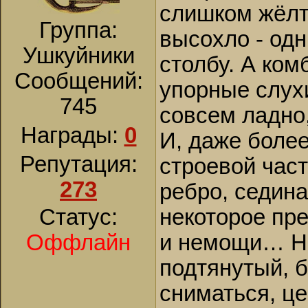
слишком жёлты
Группа:
высохло - одн
Ушкуйники
столбу. А ком
Сообщений:
упорные слухи
745
совсем ладно,
Награды:
0
И, даже более
Репутация:
строевой част
273
ребро, седина
Статус:
некоторое пр
Оффлайн
и немощи… Ни
подтянутый, 
сниматься, ц