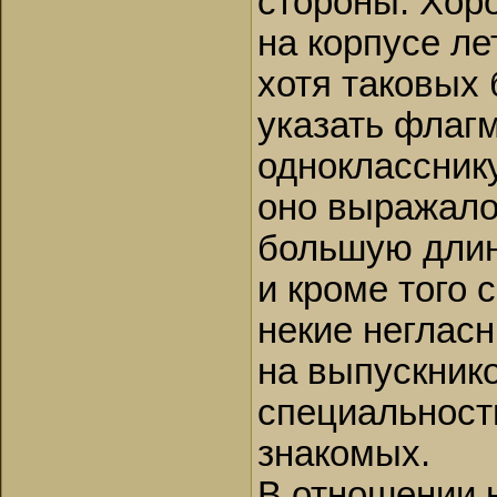
стороны. Хор
на корпусе ле
хотя таковых 
указать флаг
одноклассник
оно выражалос
большую длин
и кроме того
некие неглас
на выпускник
специальност
знакомых.
В отношении н