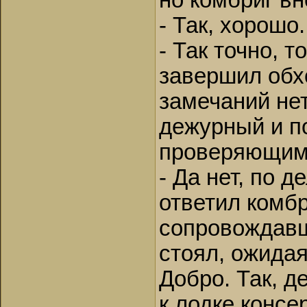
но комбриг вн
- Так, хорошо
- Так точно, 
завершил обх
замечаний нет.
дежурный и п
проверяющим
- Да нет, по д
ответил комб
сопровождавши
стоял, ожидая
Добро. Так, д
к лодке консе