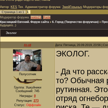
Автор:
KES
Тех. Администратор форума:
ЗмейГорыныч
Модераторы фо
1
Страница
1
из
1
Модератор форума:
,
nekto21
Rada
Красницкий Евгений. Форум сайта
»
6. Город (Творчество форумчан)
»
Про
будущего...)
Эколог
At-oll
Дата: Пятница, 20.09.2019, 23:56 | С
ЭКОЛОГ.
- Да что расс
Полусотник
то? Обычная 
рутинная. Это
Группа: Ушкуйники
Сообщений:
745
Награды:
0
отряд огнебо
Репутация:
273
риска. Те — д
Статус:
Оффлайн