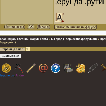
,ерунда ,рутин
Красницкий Евгений. Форум сайта
»
6. Город (Творчество форумчан)
»
Про
будущего...)
1
Страница
1
из
1
legionerus
,
Andre
,