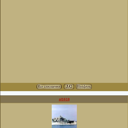
al1618