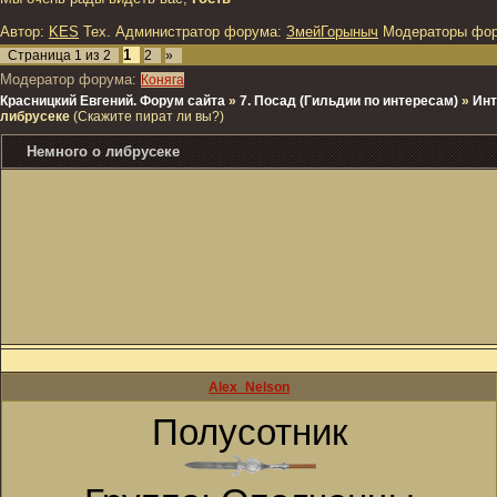
Автор:
KES
Тех. Администратор форума:
ЗмейГорыныч
Модераторы фо
1
Страница
1
из
2
2
»
Модератор форума:
Коняга
Красницкий Евгений. Форум сайта
»
7. Посад (Гильдии по интересам)
»
Инт
либрусеке
(Скажите пират ли вы?)
Немного о либрусеке
Alex_Nelson
Полусотник