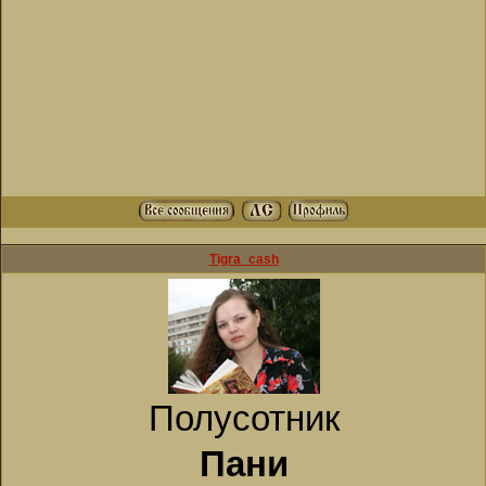
Tigra_cash
Полусотник
Пани