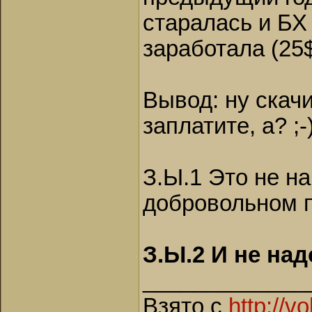
старалась и БХ
заработала (25$
Вывод: ну скачи
заплатите, а? ;-
З.Ы.1 Это не на
добровольном 
З.Ы.2 И не над
_____________
Взято с
http://v