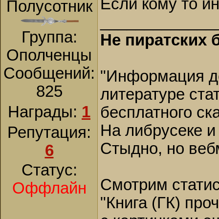
Если кому то ин
Полусотник
_____________
Группа:
Не пиратских б
Ополченцы
Сообщений:
"Информация до
825
литературе ста
Награды:
1
бесплатного ск
На либрусеке и
Репутация:
Стыдно, но веб
6
Статус:
Смотрим статис
Оффлайн
"Книга (ГК) про