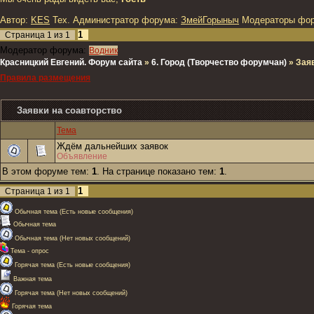
Автор:
KES
Тех. Администратор форума:
ЗмейГорыныч
Модераторы фо
1
Страница
1
из
1
Модератор форума:
Водник
Красницкий Евгений. Форум сайта
»
6. Город (Творчество форумчан)
»
Зая
Правила размещения
Заявки на соавторство
Тема
Ждём дальнейших заявок
Объявление
В этом форуме тем:
1
. На странице показано тем:
1
.
1
Страница
1
из
1
Обычная тема (Есть новые сообщения)
Обычная тема
Обычная тема (Нет новых сообщений)
Тема - опрос
Горячая тема (Есть новые сообщения)
Важная тема
Горячая тема (Нет новых сообщений)
Горячая тема