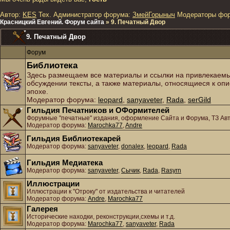
Автор:
KES
Тех. Администратор форума:
ЗмейГорыныч
Модераторы фо
Красницкий Евгений. Форум сайта
»
9. Печатный Двор
9. Печатный Двор
Форум
Библиотека
Здесь размещаем все материалы и ссылки на привлекаемы
обсуждении тексты, а также материалы, относящиеся к оп
эпохе.
Модератор форума:
leopard
,
sanyaveter
,
Rada
,
serGild
Гильдия Печатников и ОФормителей
Форумные "печатные" издания, оформление Сайта и Форума, ТЗ Ав
Модератор форума:
Marochka77
,
Andre
Гильдия Библиотекарей
Модератор форума:
sanyaveter
,
donalex
,
leopard
,
Rada
Гильдия Медиатека
Модератор форума:
sanyaveter
,
Сычик
,
Rada
,
Rasyrn
Иллюстрации
Иллюстрации к "Отроку" от издательства и читателей
Модератор форума:
Andre
,
Marochka77
Галерея
Исторические находки, реконструкции,схемы и т.д.
Модератор форума:
Marochka77
,
sanyaveter
,
Rada