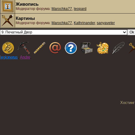
Живопись
Модератор форума:
Marochka77
,
leopard
Картины
Модератор форума:
Marochka77
,
Kathrinander
,
sanyaveter
legionerus
,
Andre
,
Хостинг