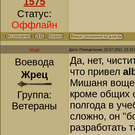
1575
Статус:
Оффлайн
ml-ad
Дата: Понедельник, 25.07.2011, 15:19
Да, нет, чисти
Воевода
что привел
al
Жрец
Мишаня воще 
кроме общих о
Группа:
полгода в уче
Ветераны
сложно, он "бо
разработать 