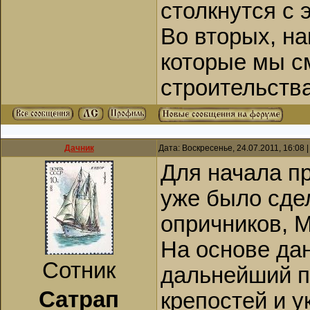
столкнутся с 
Во вторых, н
которые мы с
строительств
Дачник
Дата: Воскресенье, 24.07.2011, 16:08
Для начала п
уже было сде
опричников, 
На основе да
Сотник
дальнейший п
Сатрап
крепостей и 