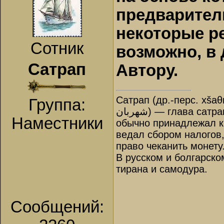
предварител
некоторые р
Сотник
возможно, в
Сатрап
Автору.
Сатрап (др.-перс. xšaθ
Группа:
شهربان‎) — глава сатрапии, правитель в Древней Персии. Назначался царём и
Наместники
обычно принадлежал к 
ведал сбором налогов
право чеканить монету
В русском и болгарско
тирана и самодура.
Сообщений: