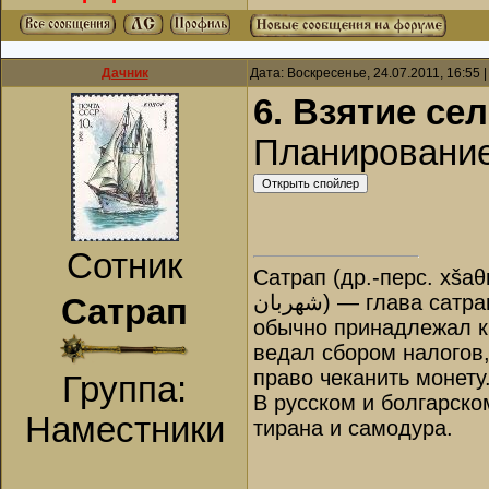
Дачник
Дата: Воскресенье, 24.07.2011, 16:55
6. Взятие се
Планирование
Сотник
Сатрап (др.-перс. xšaθ
شهربان‎) — глава сатрапии, правитель в Древней Персии. Назначался царём и
Сатрап
обычно принадлежал к 
ведал сбором налогов
право чеканить монету
Группа:
В русском и болгарско
Наместники
тирана и самодура.