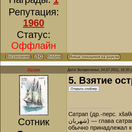
Репутация:
1960
Статус:
Оффлайн
Дачник
Дата: Воскресенье, 24.07.2011, 16:35
5. Взятие ост
Сатрап (др.-перс. xšaθ
Сотник
شهربان‎) — глава сатрапии, правитель в Древней Персии. Назначался царём и
обычно принадлежал к 