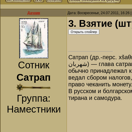
Дачник
Дата: Воскресенье, 24.07.2011, 16:26
3. Взятие (ш
Сатрап (др.-перс. xšaθ
Сотник
شهربان‎) — глава сатрапии, правитель в Древней Персии. Назначался царём и
обычно принадлежал к 
Сатрап
ведал сбором налогов
право чеканить монету
В русском и болгарско
Группа:
тирана и самодура.
Наместники