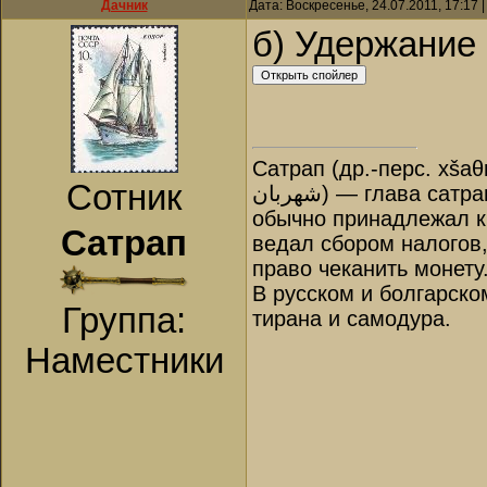
Дачник
Дата: Воскресенье, 24.07.2011, 17:17
б) Удержание
Сатрап (др.-перс. xšaθ
Сотник
شهربان‎) — глава сатрапии, правитель в Древней Персии. Назначался царём и
обычно принадлежал к 
Сатрап
ведал сбором налогов
право чеканить монету
В русском и болгарско
Группа:
тирана и самодура.
Наместники