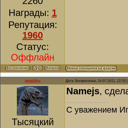
2260
Награды:
1
Репутация:
1960
Статус:
Оффлайн
deha29ru
Дата: Воскресенье, 24.07.2011, 22:33
Namejs
, сдел
С уважением Иг
Тысяцкий