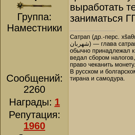
выработать те
Группа:
заниматься Г
Наместники
Сатрап (др.-перс. xšaθ
شهربان‎) — глава сатрапии, правитель в Древней Персии. Назначался царём и
обычно принадлежал к 
ведал сбором налогов
право чеканить монету
В русском и болгарско
Сообщений:
тирана и самодура.
2260
Награды:
1
Репутация:
1960