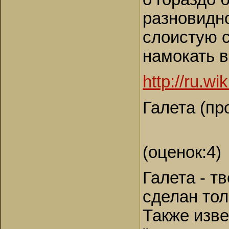
разновидно
слоистую с
намокать в
http://ru.wi
Галета (пр
(оценок:4)
Галета - т
сделан тол
Также изве