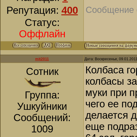
Сообщение 
Репутация:
400
Статус:
Оффлайн
mit2011
Дата: Воскресенье, 09.01.201
Колбаса г
Сотник
колбасы за
муки при п
Группа:
чего ее по
Ушкуйники
делается д
Сообщений:
еще подраз
1009