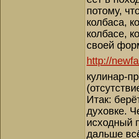
потому, чт
колбаса, ко
колбасе, к
своей форм
http://newf
кулинар-пр
(отсутстви
Итак: берё
духовке. Ч
исходный п
дальше всё