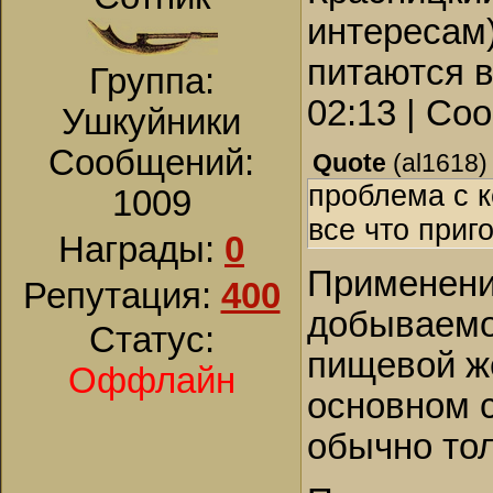
интересам)
питаются в
Группа:
02:13 | Со
Ушкуйники
Сообщений:
Quote
(
al1618
)
проблема с к
1009
все что приг
Награды:
0
Применени
Репутация:
400
добываемог
Статус:
пищевой же
Оффлайн
основном с
обычно то