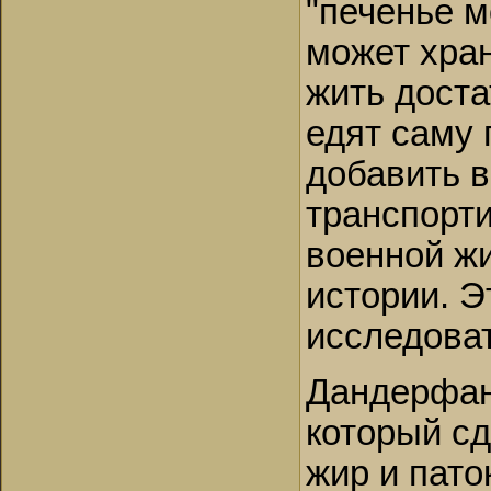
"печенье м
может хран
жить доста
едят саму 
добавить в
транспорти
военной ж
истории. Э
исследоват
Дандерфанк
который сд
жир и паток