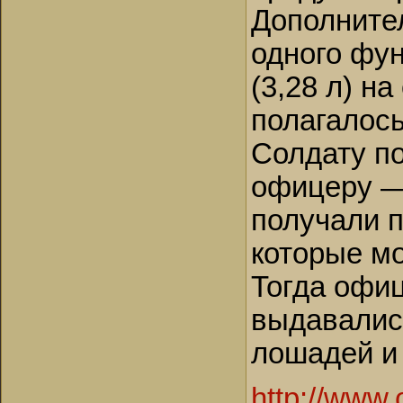
Дополнител
одного фун
(3,28 л) на
полагалось
Солдату по
офицеру — 
получали 
которые мо
Тогда офи
выдавалис
лошадей и 
http://www