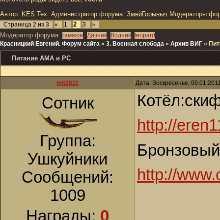
Автор:
KES
Тех. Администратор форума:
ЗмейГорыныч
Модераторы фо
2
Страница
2
из
3
«
1
3
»
Модератор форума:
,
,
,
гамаюн
Дачник
Водник
leopard
Красницкий Евгений. Форум сайта
»
3. Военная слобода
»
Архив ВИГ
»
Пит
Питание АМА и РС
mit2011
Дата: Воскресенье, 09.01.201
Котёл:ски
Сотник
http://eren1
Группа:
Бронзовый 
Ушкуйники
http://www.
Сообщений:
1009
Награды:
0