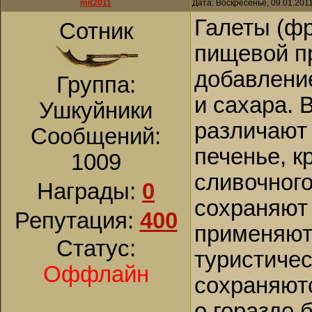
mit2011
Дата: Воскресенье, 09.01.201
Галеты (фр
Сотник
пищевой пр
добавлени
Группа:
и сахара. 
Ушкуйники
различают 
Сообщений:
печенье, к
1009
сливочного
Награды:
0
сохраняют 
Репутация:
400
применяютс
Статус:
туристичес
Оффлайн
сохраняют
о гораздо 