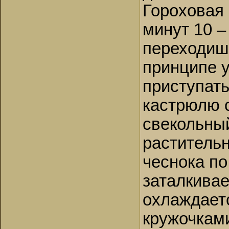
Гороховая 
минут 10 –
переходишь
принципе у
приступать
кастрюлю 
свекольный
растительн
чеснока по
заталкивае
охлаждаетс
кружочками