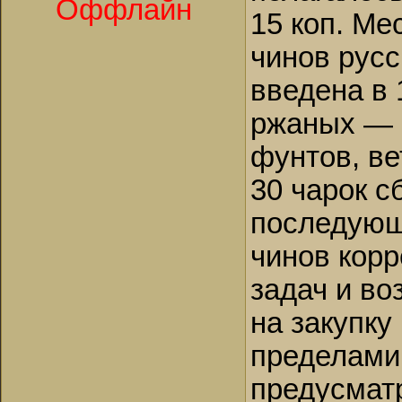
Оффлайн
15 коп. Ме
чинов рус
введена в 
ржаных — 3
фунтов, ве
30 чарок с
последующ
чинов кор
задач и во
на закупку
пределами
предусмат