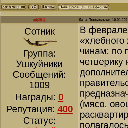
mit2011
Дата: Понедельник, 10.01.201
В феврале 
Сотник
«хлебного
чинам: по 
Группа:
четверику к
Ушкуйники
дополните
Сообщений:
правитель
1009
предназна
Награды:
0
(мясо, ово
Репутация:
400
расквартир
Статус:
полагалось