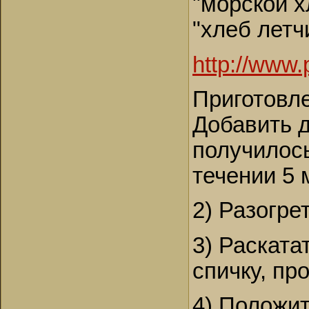
"морской х
"хлеб летч
http://www.
Приготовле
Добавить д
получилось
течении 5 
2) Разогре
3) Раската
спичку, пр
4) Положит