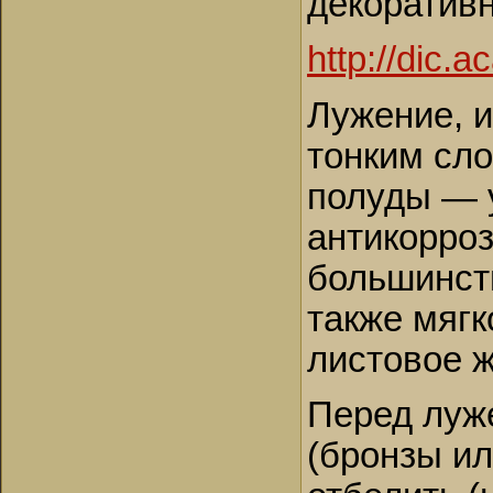
декоративн
http://dic.
Лужение, 
тонким сл
полуды — 
антикорро
большинст
также мягк
листовое ж
Перед луж
(бронзы ил