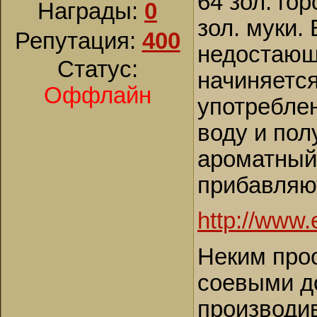
64 зол. го
Награды:
0
зол. муки.
Репутация:
400
недостающе
Статус:
начиняется
Оффлайн
употреблен
воду и пол
ароматный 
прибавляют
http://www.
Неким про
соевыми д
производив