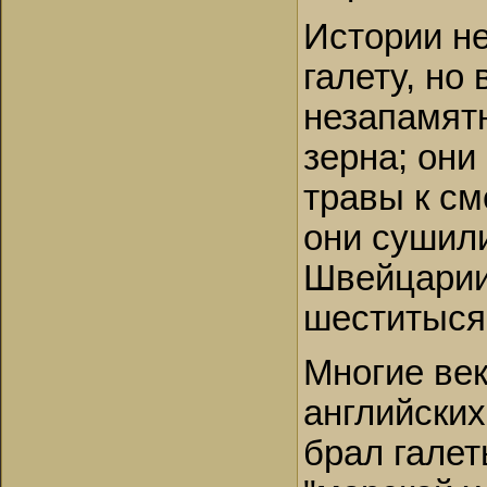
Истории не
галету, но
незапамят
зерна; они
травы к см
они сушили
Швейцарии
шеститыся
Многие век
английски
брал галет