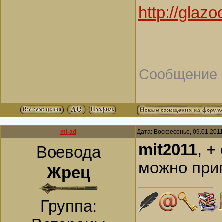
http://glaz
Сообщение 
ml-ad
Дата: Воскресенье, 09.01.201
mit2011
, +
Воевода
можно приг
Жрец
Группа: