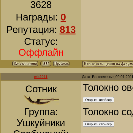
3628
Награды:
0
Репутация:
813
Статус:
Оффлайн
mit2011
Дата: Воскресенье, 09.01.201
Толокно о
Сотник
Толокно со
Группа:
Ушкуйники