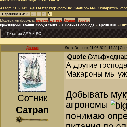
Автор:
KES
Тех. Администратор форума:
ЗмейГорыныч
Модераторы фо
3
Страница
3
из
3
«
1
2
Модератор форума:
,
,
,
гамаюн
Дачник
Водник
leopard
Красницкий Евгений. Форум сайта
»
3. Военная слобода
»
Архив ВИГ
»
Пит
Питание АМА и РС
Дачник
Дата: Вторник, 21.06.2011, 17:38 | С
Quote
(
Ульфхедна
А другие господ
Макароны мы уж
Добывать муку
Сотник
агрономы
Сатрап
понимаю опре
питания по о