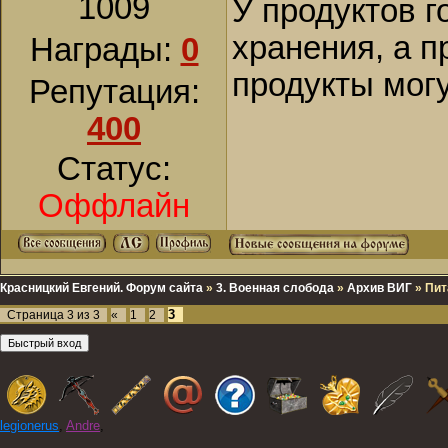
1009
У продуктов г
хранения, а п
Награды:
0
продукты могу
Репутация:
400
Статус:
Оффлайн
Красницкий Евгений. Форум сайта
»
3. Военная слобода
»
Архив ВИГ
»
Пит
3
Страница
3
из
3
«
1
2
legionerus
,
Andre
,