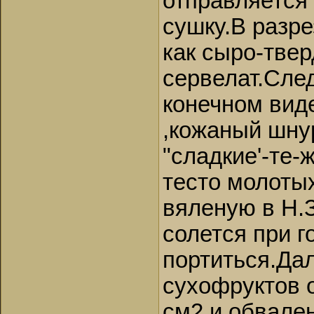
отправляется 
сушку.В разр
как сыро-тве
сервелат.Сле
конечном вид
,кожаный шну
"сладкие'-те-
тесто молоты
вяленую в Н.З
солется при г
портиться.Да
сухофруктов 
см2 и обвале