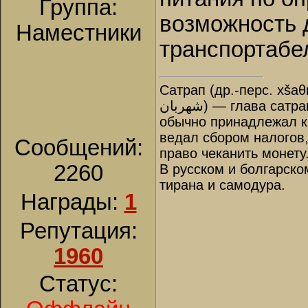
Группа:
возможность 
Наместники
транспортабел
Сатрап (др.-перс. xšaθ
شهربان‎) — глава сатрапии, правитель в Древней Персии. Назначался царём и
обычно принадлежал к 
ведал сбором налогов
Сообщений:
право чеканить монету
2260
В русском и болгарско
тирана и самодура.
Награды:
1
Репутация:
1960
Статус: