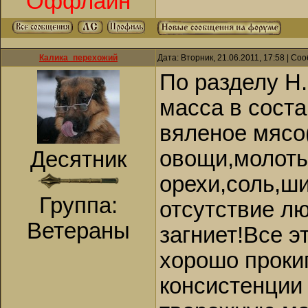
Оффлайн
Калика_перехожий
Дата: Вторник, 21.06.2011, 17:58 | С
По разделу Н
масса в соста
вяленое мясо
овощи,молот
Десятник
орехи,соль,ш
Группа:
отсутствие лю
Ветераны
загниет!Все 
хорошо проки
консистенции