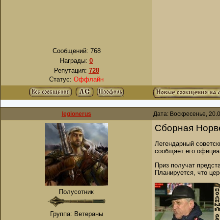
Сообщений:
768
Награды:
0
Репутация:
728
Статус:
Оффлайн
legionerus
Дата: Воскресенье, 20.
Сборная Норве
Легендарный советск
сообщает его официа
Приз получат предст
Планируется, что цер
Полусотник
Группа: Ветераны