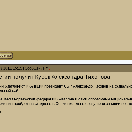
03.2011, 15:15 | Сообщение #
3
гии получит Кубок Александра Тихонова
ий биатлонист и бывший президент СБР Александр Тихонов на финально
льный сайт.
авители норвежской федерации биатлона и сами спортсмены националь
емония пройдет на стадионе в Холменколлене сразу по окончании послед