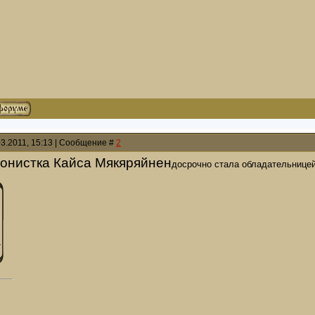
03.2011, 15:13 | Сообщение #
2
онистка Кайса Мякяряйнен
досрочно стала обладательницей