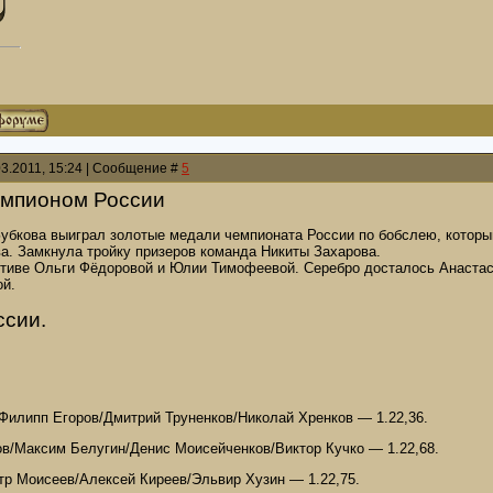
03.2011, 15:24 | Сообщение #
5
емпионом России
убкова выиграл золотые медали чемпионата России по бобслею, который
а. Замкнула тройку призеров команда Никиты Захарова.
ктиве Ольги Фёдоровой и Юлии Тимофеевой. Серебро досталось Анастас
й.
ссии.
/Филипп Егоров/Дмитрий Труненков/Николай Хренков — 1.22,36.
ов/Максим Белугин/Денис Моисейченков/Виктор Кучко — 1.22,68.
етр Моисеев/Алексей Киреев/Эльвир Хузин — 1.22,75.