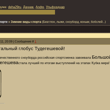
рума:
deha29ru
,
Дачник
,
Andre
,
Ульфхеднар
порте
»
Зимние виды спорта
(Биатлон, лыжи, сноуборд, коньки, бобслей...)
011, 20:09 | Сообщение #
1
альный глобус Тудегешевой!
Большой
течественного сноуборда российская спортсменка завоевала
дегешева
стала лучшей по итогам выступлений на этапах Кубка мира!