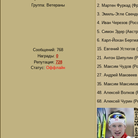
Группа: Ветераны
2. Мартен Фуркад (Ф
3. Эмиль-Эгле Свенд
4. Иван Черезов (Рос
5. Симон Эдер (Авст
6. Карл-Йохан Бергм
15. Евгений Устюгов 
Сообщений:
768
Награды:
0
21. Антон Шипулин (
Репутация:
728
25. Максим Чудов (Р
Статус:
Оффлайн
27. Андрей Маковеев
35. Максим Максимов
48. Алексей Волков (
68. Алексей Чурин (Р