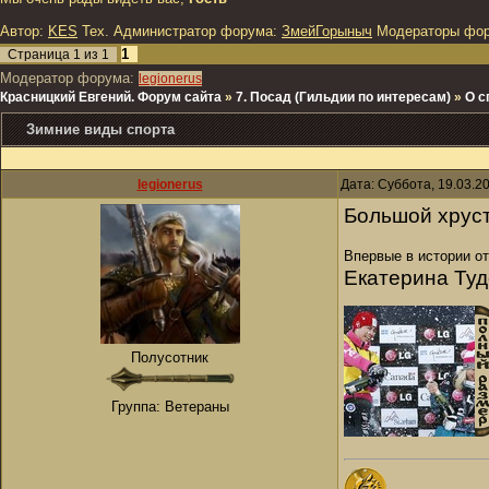
Автор:
KES
Тех. Администратор форума:
ЗмейГорыныч
Модераторы фо
1
Страница
1
из
1
Модератор форума:
legionerus
Красницкий Евгений. Форум сайта
»
7. Посад (Гильдии по интересам)
»
О с
Зимние виды спорта
legionerus
Дата: Суббота, 19.03.2
Большой хруст
Впервые в истории о
Екатерина Ту
Полусотник
Группа: Ветераны