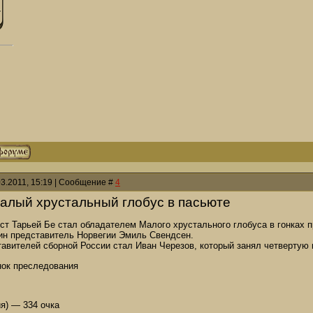
03.2011, 15:19 | Сообщение #
4
алый хрустальный глобус в пасьюте
ст Тарьей Бе стал обладателем Малого хрустального глобуса в гонках 
ин представитель Норвегии Эмиль Свендсен.
авителей сборной России стал Иван Черезов, который занял четвертую 
нок преследования
ия) — 334 очка