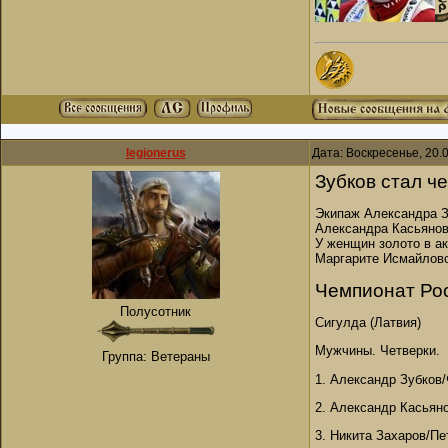
legionerus
Дата: Воскресенье, 20.
Зубков стал ч
Экипаж Александра З
Александра Касьянов
У женщин золото в а
Маргарите Исмайлово
Чемпионат Ро
Полусотник
Сигулда (Латвия)
Мужчины. Четверки.
Группа: Ветераны
1. Александр Зубков
2. Александр Касьян
3. Никита Захаров/П