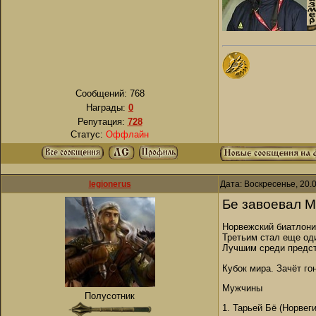
Сообщений:
768
Награды:
0
Репутация:
728
Статус:
Оффлайн
legionerus
Дата: Воскресенье, 20.
Бе завоевал М
Норвежский биатлони
Третьим стал еще од
Лучшим среди предст
Кубок мира. Зачёт го
Мужчины
Полусотник
1. Тарьей Бё (Норвег