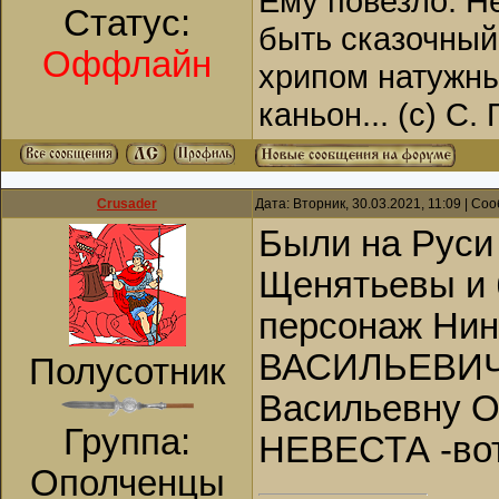
Ему повезло. Н
Статус:
быть сказочный
Оффлайн
хрипом натужны
каньон... (с) С.
Crusader
Дата: Вторник, 30.03.2021, 11:09 | С
Были на Руси
Щенятьевы и 
персонаж Ни
ВАСИЛЬЕВИЧЕ
Полусотник
Васильевну 
Группа:
НЕВЕСТА -вот
Ополченцы