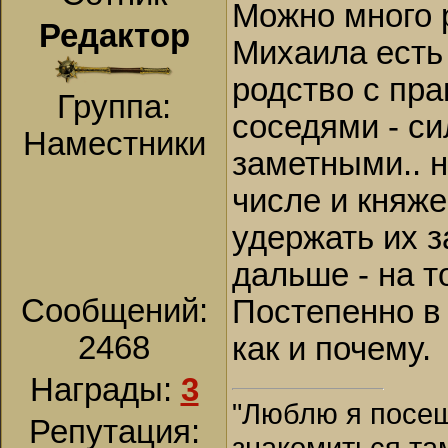
Можно много 
Редактор
Михаила есть
родство с пра
Группа:
соседями - си
Наместники
заметными.. н
числе и княжес
удержать их з
дальше - на т
Сообщений:
Постепенно в 
2468
как и почему.
Награды:
3
"Люблю я посещ
Репутация:
знакомиться та