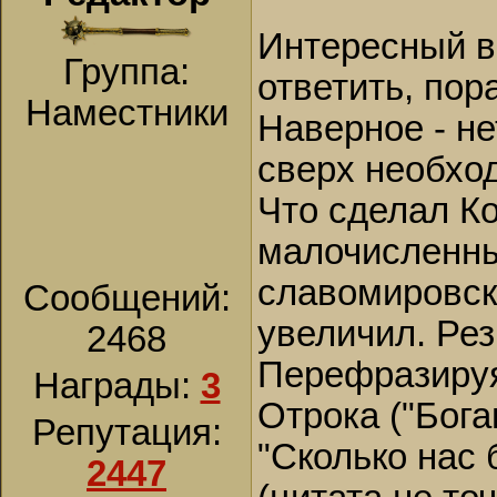
Интересный в
Группа:
ответить, пор
Наместники
Наверное - не
сверх необход
Что сделал Ко
малочисленны
славомировск
Сообщений:
увеличил. Рез
2468
Перефразируя 
Награды:
3
Отрока ("Богам
Репутация:
"Сколько нас 
2447