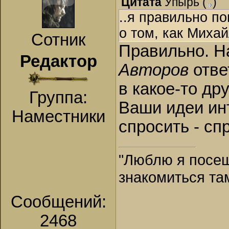
Цитата
Упырь
(
)
..я правильно по
о том, как Михай
Сотник
Правильно. На
Редактор
Авторов
отве
в какое-то др
Группа:
Ваши идеи ин
Наместники
спросить - сп
"Люблю я посещ
знакомиться та
Сообщений:
2468