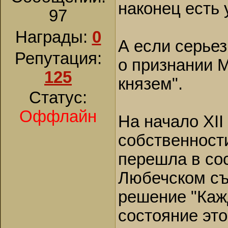
наконец есть у
97
Награды:
0
А если серьез
Репутация:
о признании 
125
князем".
Статус:
Оффлайн
На начало XII
собственност
перешла в со
Любечском съ
решение "Каж
состояние это