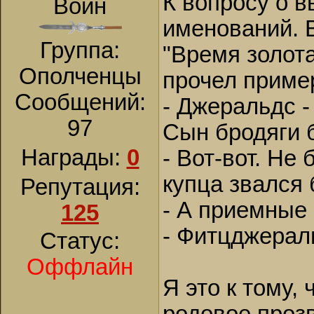
К вопросу о 
Воин
именований. В
Группа:
"Время золота
Ополченцы
прочел пример
Сообщений:
- Джеральдс -
97
Сын бродяги 
Награды:
0
- Вот-вот. Не
купца звался
Репутация:
- А приемные
125
- Фитцджерал
Статус:
Оффлайн
Я это к тому,