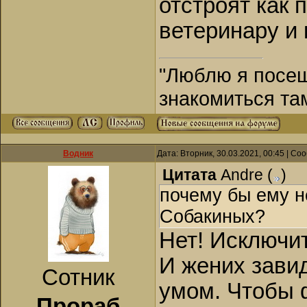
отстроят как 
ветеринару и 
"Люблю я посещ
знакомиться та
Водник
Дата: Вторник, 30.03.2021, 00:45 | С
Цитата
Andre
(
)
почему бы ему н
Собакиных?
Нет! Исключи
И жених завид
Сотник
умом. Чтобы 
Прораб