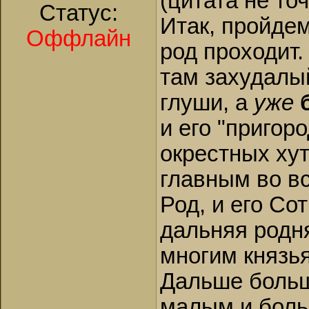
(цитата не то
Статус:
Итак, пройдем
Оффлайн
род проходит.
там захудалы
глуши, а
уже
и его "пригор
окрестных хут
главным во в
Род, и его Со
дальняя родн
многим князья
Дальше больш
малым и боль