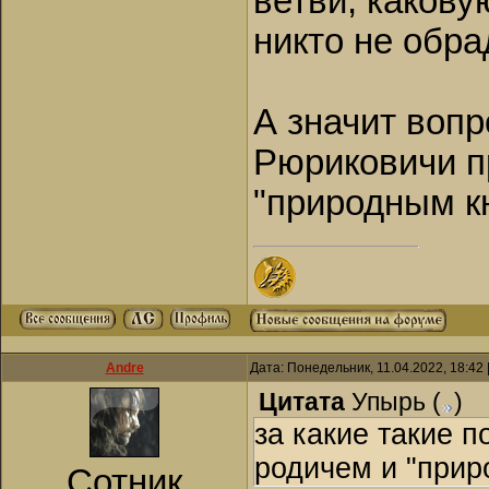
ветви, какову
никто не обра
А значит вопр
Рюриковичи п
"природным к
Andre
Дата: Понедельник, 11.04.2022, 18:42
Цитата
Упырь
(
)
за какие такие 
родичем и "прир
Сотник