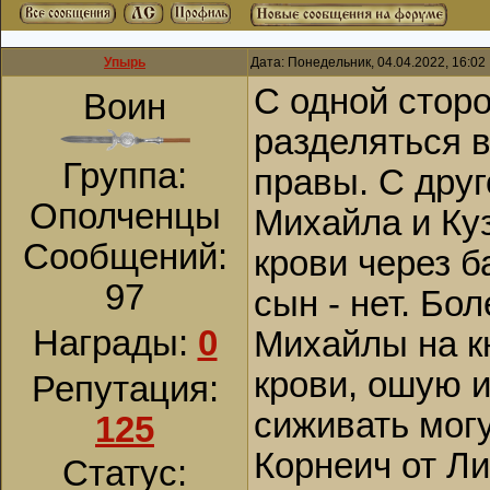
Упырь
Дата: Понедельник, 04.04.2022, 16:0
С одной сторо
Воин
разделяться 
Группа:
правы. С друг
Ополченцы
Михайла и Куз
Сообщений:
крови через б
97
сын - нет. Бо
Награды:
0
Михайлы на кн
крови, ошую и
Репутация:
сиживать могу
125
Корнеич от Ли
Статус: