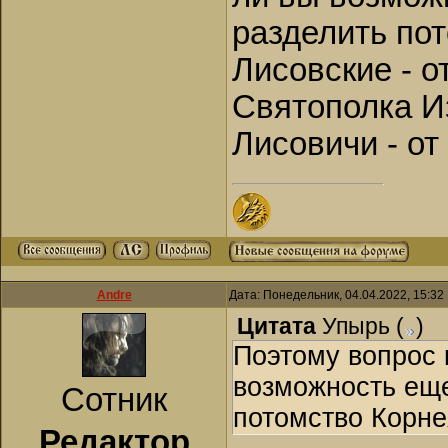
разделить по
Лисовские - 
Святополка И
Лисовичи - о
Andre
Дата: Понедельник, 04.04.2022, 15:3
Цитата
Упырь
(
)
Поэтому вопрос 
возможность ещ
Сотник
потомство Корне
Редактор