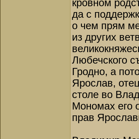
кровном родс
да с поддержк
о чем прям м
из других вет
великокняжеск
Любечского съ
Гродно, а пот
Ярослав, оте
столе во Вла
Мономах его о
прав Ярослави