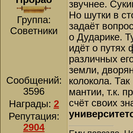
звучнее. Сук
Но шутки в с
Группа:
задаёт вопрос
Советники
о Дударике. Т
идёт о путях
различных ег
земли, дворя
Сообщений:
колокола. Так
3596
мантии, т.к. 
счёт своих зн
Награды:
2
университет
Репутация:
2904