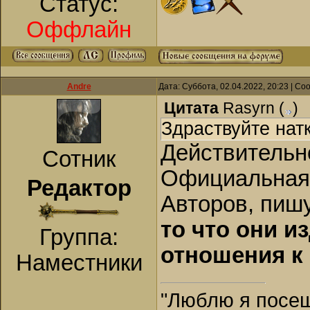
Статус:
Оффлайн
Andre
Дата: Суббота, 02.04.2022, 20:23 | С
Цитата
Rasyrn
(
)
Здраствуйте натк
Действительно
Сотник
Официальная
Редактор
Авторов, пиш
то что они и
Группа:
отношения к 
Наместники
"Люблю я посещ