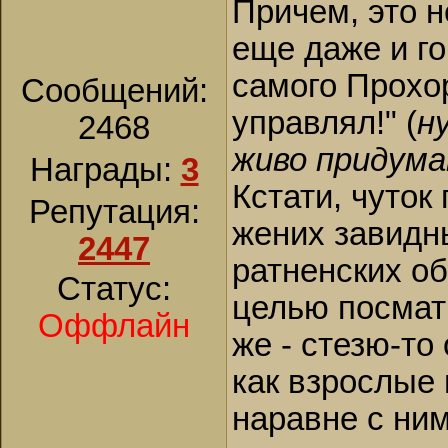
Причем, это н
еще даже и го
самого Прохо
Сообщений:
управлял!" (
н
2468
живо придума
Награды:
3
Кстати, чуток 
Репутация:
жених завидны
2447
ратненских об
Статус:
целью посмат
Оффлайн
же - стезю-то
как взрослые 
наравне с ним