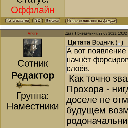
Оффлайн
Andre
Дата: Понедельник, 29.03.2021, 13:3
Цитата
Водник
(
)
А вот появление
начнёт форсиров
Сотник
слоёв.
Редактор
Как точно зва
Прохора - ниг
Группа:
доселе не отм
Наместники
будущем возм
родоначальн