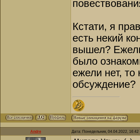
повествовани
Кстати, я пра
есть некий ко
вышел? Ежели 
было ознаком
ежели нет, то
обсуждение?
Andre
Дата: Понедельник, 04.04.2022, 16:4