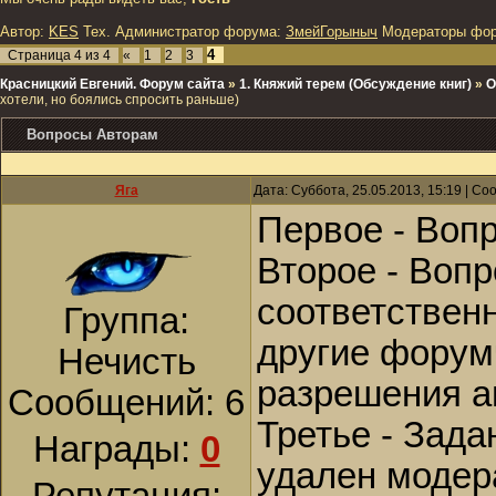
Автор:
KES
Тех. Администратор форума:
ЗмейГорыныч
Модераторы фо
4
Страница
4
из
4
«
1
2
3
Красницкий Евгений. Форум сайта
»
1. Княжий терем (Обсуждение книг)
»
О
хотели, но боялись спросить раньше)
Вопросы Авторам
Яга
Дата: Суббота, 25.05.2013, 15:19 | С
Первое - Воп
Второе - Воп
соответственн
Группа:
другие форум
Нечисть
разрешения а
Сообщений:
6
Третье - Зад
Награды:
0
удален модер