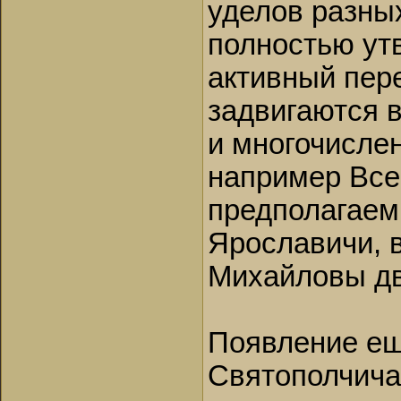
уделов разны
полностью утв
активный пер
задвигаются 
и многочисле
например Все
предполагаем
Ярославичи, 
Михайловы д
Появление еще
Святополчича