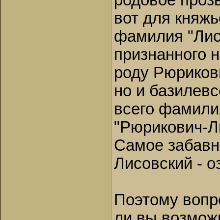
родовое проз
вот для княж
фамилия "Лис
признанного 
роду Рюриков
но и базилев
всего фамили
"Рюрикович-Л
Самое забавно
Лисовский - о
Поэтому вопро
ли вы возмож