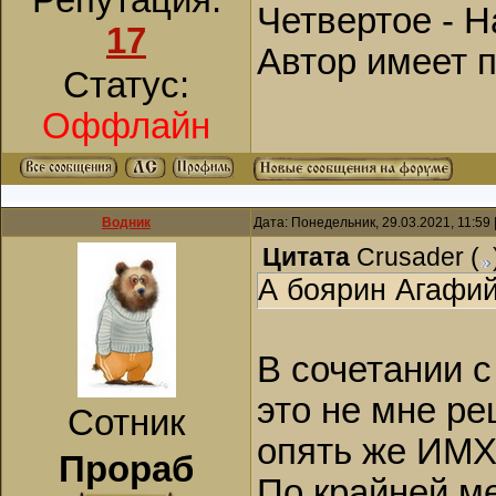
Репутация:
Четвертое - 
17
Автор имеет п
Статус:
Оффлайн
Водник
Дата: Понедельник, 29.03.2021, 11:59
Цитата
Crusader
(
А боярин Агафий
В сочетании 
это не мне ре
Сотник
опять же ИМХ
Прораб
По крайней м