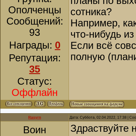
планы по выхо
Ополченцы
сотника?
Сообщений:
Например, как
93
что-нибудь из
Награды:
0
Если всё совс
полную (план
Репутация:
35
Статус:
Оффлайн
Rasyrn
Дата: Суббота, 02.04.2022, 17:38 | С
Здраствуйте 
Воин