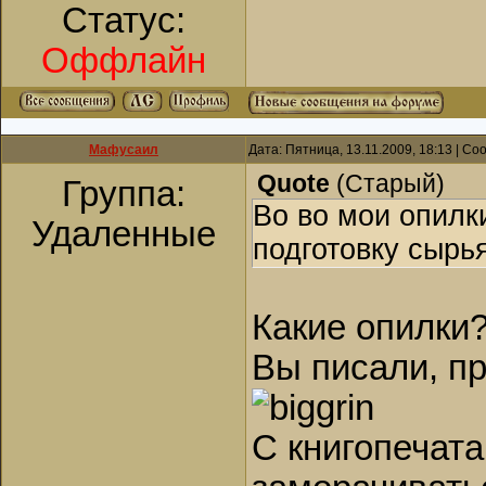
Статус:
Оффлайн
Мафусаил
Дата: Пятница, 13.11.2009, 18:13 | С
Quote
(
Старый
)
Группа:
Во во мои опилк
Удаленные
подготовку сырья
Какие опилки
Вы писали, пр
С книгопечат