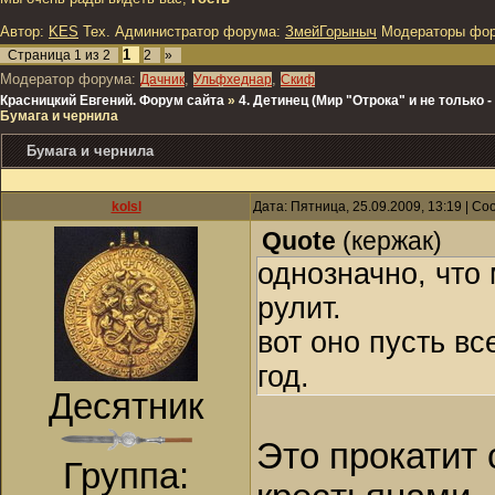
Автор:
KES
Тех. Администратор форума:
ЗмейГорыныч
Модераторы фо
1
Страница
1
из
2
2
»
Модератор форума:
,
,
Дачник
Ульфхеднар
Скиф
Красницкий Евгений. Форум сайта
»
4. Детинец (Мир "Отрока" и не только
Бумага и чернила
Бумага и чернила
kolsl
Дата: Пятница, 25.09.2009, 13:19 | С
Quote
(
кержак
)
однозначно, что
рулит.
вот оно пусть вс
год.
Десятник
Это прокатит 
Группа: