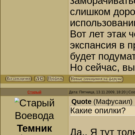
заморачиватьс
слишком доро
использовани
Вот лет этак ч
экспансия в п
будет подумат
Но сейчас, вы
Старый
Дата: Пятница, 13.11.2009, 18:20 | С
Quote
(
Мафусаил
)
Какие опилки?
Воевода
Темник
Да.. Я тут то