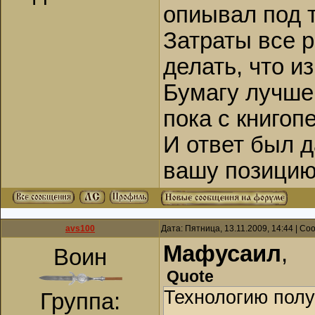
опиывал под 
Затраты все р
делать, что и
Бумагу лучше
пока с книгоп
И ответ был д
вашу позицию
avs100
Дата: Пятница, 13.11.2009, 14:44 | С
Мафусаил
,
Воин
Quote
Технологию полу
Группа: