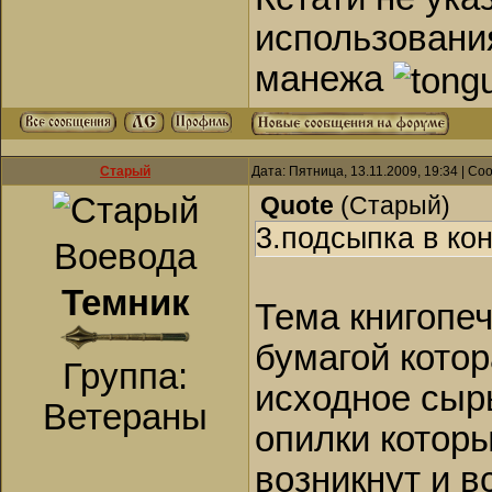
использования
манежа
Старый
Дата: Пятница, 13.11.2009, 19:34 | С
Quote
(
Старый
)
3.подсыпка в ко
Воевода
Темник
Тема книгопеч
бумагой котор
Группа:
исходное сыр
Ветераны
опилки которы
возникнут и в