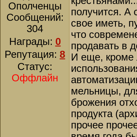
крестьянами..
Ополченцы
получится. А 
Сообщений:
свое иметь, п
304
что современе
Награды:
0
продавать в до
Репутация:
8
И еще, кроме 
Статус:
использования
Оффлайн
автоматизаци
мельницы, дл
брожения отхо
продукта (арх
прочее прочее
время года бы