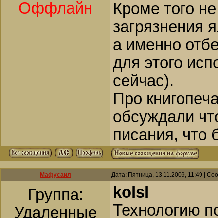
Оффлайн
Кроме того не
загрязнения я
а именно отб
для этого исп
сейчас).
Про книгопеча
обсуждали что
писания, что 
Мафусаил
Дата: Пятница, 13.11.2009, 11:49 | С
kolsl
Группа:
Технологию по
Удаленные