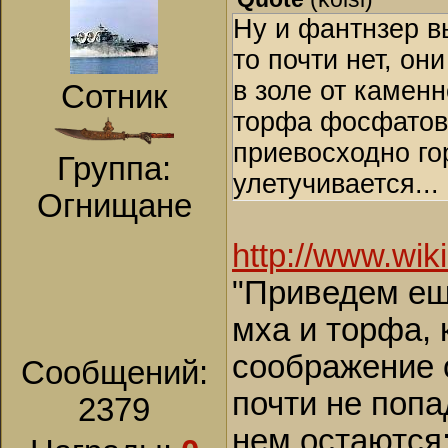
Ну и фантнзер в
то почти нет, он
в золе от каменн
Сотник
торфа фосфатов 
приевосходно го
Группа:
улетучивается...
Огнищане
http://www.wik
"Приведем ещ
мха и торфа,
соображение 
Сообщений:
почти не попа
2379
нем остаются