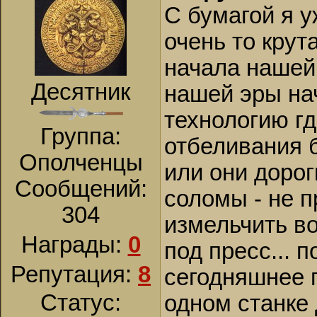
С бумагой я у
очень то крут
начала нашей 
Десятник
нашей эры нач
технологию гд
Группа:
отбеливания б
Ополченцы
или они дорог
Сообщений:
соломы - не п
304
измельчить во
Награды:
0
под пресс... п
Репутация:
8
сегодняшнее п
Статус:
одном станке 