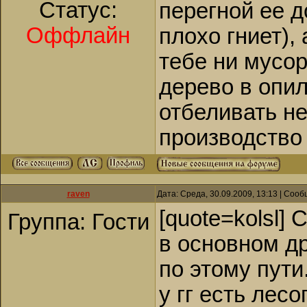
Статус:
перегной ее 
Оффлайн
плохо гниет), 
тебе ни мусо
дерево в опил
отбеливать не
производство 
raven
Дата: Среда, 30.09.2009, 13:13 | Соо
[quote=kolsl]
Группа: Гости
в основном д
по этому пути.
у гг есть лесо