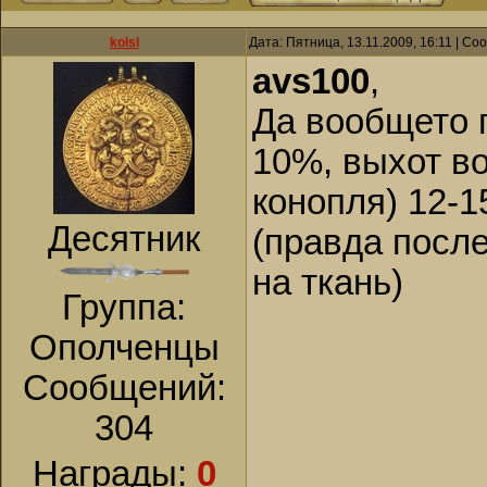
kolsl
Дата: Пятница, 13.11.2009, 16:11 | С
avs100
,
Да вообщето п
10%, выхот во
конопля) 12-
Десятник
(правда после
на ткань)
Группа:
Ополченцы
Сообщений:
304
Награды:
0