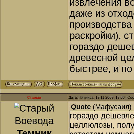
извлечения во
даже из отход
производства 
раскройки), с
гораздо дешев
древесной це
быстрее, и по
Старый
Дата: Пятница, 13.11.2009, 18:00 | С
Quote
(
Мафусаил
)
гораздо дешевле
Воевода
целлюлозы, полу
Темник