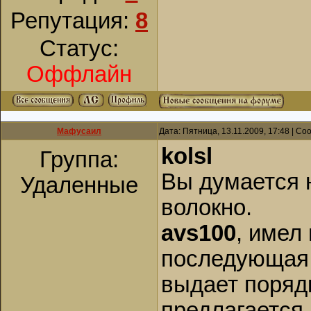
Репутация:
8
Статус:
Оффлайн
Мафусаил
Дата: Пятница, 13.11.2009, 17:48 | С
kolsl
Группа:
Вы думается 
Удаленные
волокно.
avs100
, имел
последующая 
выдает порядк
предлагается 