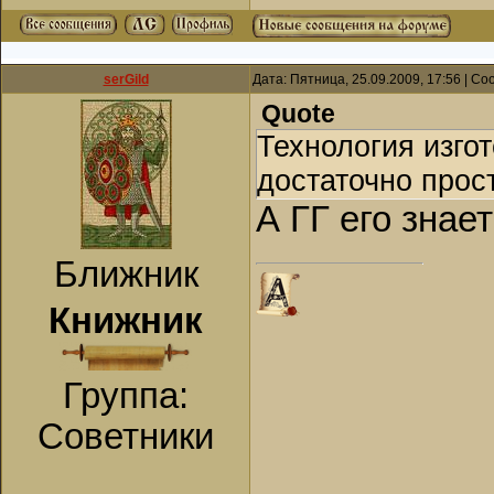
serGild
Дата: Пятница, 25.09.2009, 17:56 | С
Quote
Технология изго
достаточно прост
А ГГ его знае
Ближник
Книжник
Группа:
Советники