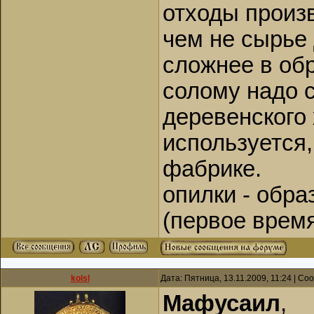
отходы произв
чем не сырье 
сложнее в обра
солому надо 
деревенского 
используется
фабрике.
опилки - обра
(первое время
kolsl
Дата: Пятница, 13.11.2009, 11:24 | С
Мафусаил
,