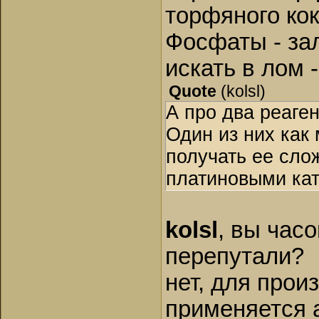
торфяного кок
Фосфаты - за
искать в лом 
Quote
(
kolsl
)
А про два реаген
Один из них как 
получать ее сло
платиновыми ката
kolsl
, вы час
перепутали?
нет, для про
применяется а