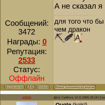
А не сказал я
для того что бы
Сообщений:
чем дракон
3472
Награды:
0
Репутация:
2533
Статус:
Оффлайн
al1618
Дата: Суббота, 14.11.2009, 05:18 | С
Quote
(
kolsl
)