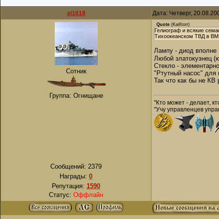
al1618
Дата: Четверг, 20.08.2
Quote
(
KailItorr
)
Гелиограф и всякие сема
Тихоокеанском ТВД в ВМВ
Лампу - диод вполне
Любой златокузнец (ю
Стекло - элементарно
Сотник
"Ртутный насос" для 
Так что как бы не КВ 
Группа: Огнищане
"Кто может - делает, кт
"Учу управленцев управ
Сообщений:
2379
Награды:
0
Репутация:
1590
Статус:
Оффлайн