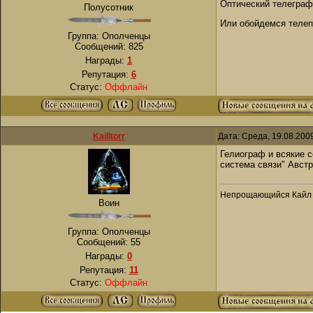
Оптический телеграф
Полусотник
Или обойдемся телеп
Группа: Ополченцы
Сообщений:
825
Награды:
1
Репутация:
6
Статус:
Оффлайн
KailItorr
Дата: Среда, 19.08.200
Гелиограф и всякие 
система связи" Авст
Непрощающийся Кайл 
Воин
Группа: Ополченцы
Сообщений:
55
Награды:
0
Репутация:
11
Статус:
Оффлайн