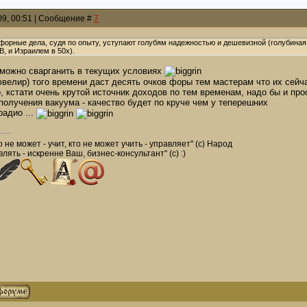
009, 00:51 | Сообщение #
7
форные дела, судя по опыту, уступают голубям надежностью и дешевизной (голубиная 
, и Израилем в 50х).
 можно сварганить в текущих условиях
велир) того времени даст десять очков форы тем мастерам что их сейч
, кстати очень крутой источник доходов по тем временам, надо бы и про
получения вакуума - качество будет по круче чем у теперешних
радио ...
о не может - учит, кто не может учить - управляет" (с) Народ
лять - искренне Ваш, бизнес-консультант" (с) :)