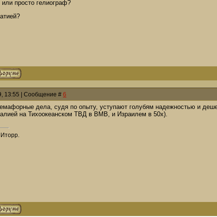
 или просто гелиограф?
атией?
9, 13:55 | Сообщение #
6
семафорные дела, судя по опыту, уступают голубям надежностью и деше
ралией на Тихоокеанском ТВД в ВМВ, и Израилем в 50х).
Иторр.