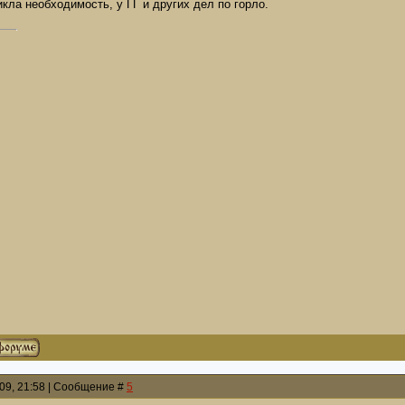
икла необходимость, у ГГ и других дел по горло.
009, 21:58 | Сообщение #
5