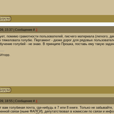
009, 15:37 | Сообщение #
3
ует, помимо грамотности пользователей, писчего материала (легкого, де
о тяжеловата голубю. Пергамент - дюже дорог для рядовых пользователе
бучение голубей - не знаю. В принципе Прошка, поставь ему такую зада
Иторр.
009, 18:55 | Сообщение #
4
т вам голубиная почта, где-нибудь в 7 или 8 книге. Только не забывайте
енной связи (ныне ФАПСИ), депутатствовал в комиссии по связи и инфор