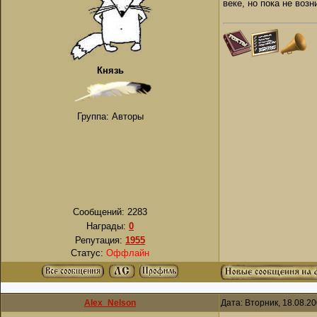
веке, но пока не возн
Князь
Группа: Авторы
Сообщений:
2283
Награды:
0
Репутация:
1955
Статус:
Оффлайн
Alex_Nelson
Дата: Вторник, 18.08.2