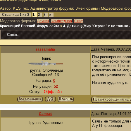
Автор:
KES
Тех. Администратор форума:
ЗмейГорыныч
Модераторы фо
1
Страница
1
из
3
2
3
»
Модератор форума:
,
,
Дачник
Ульфхеднар
Скиф
Красницкий Евгений. Форум сайта
»
4. Детинец (Мир "Отрока" и не только
Связь
rassamaha
Дата: Четверг, 30.07.2
При расширении поля 
Новик
с исторической точки
того времени. При эт
голубятню он не мог,
Группа: Ополченцы
для её применения. К
Сообщений:
13
Награды:
0
Не знал куда кинуть,
Репутация:
52
Статус:
Оффлайн
Camrad
Дата: Пятница, 31.07.2
Связь не только для 
Группа: Удаленные
А у ГГ фооооора.