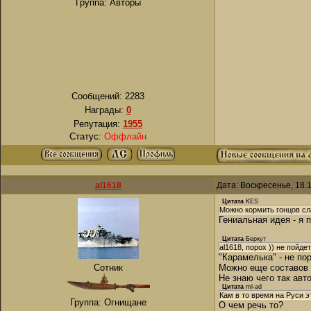
Группа: Авторы
Сообщений:
2283
Награды:
0
Репутация:
1955
Статус:
Оффлайн
al1618
Дата: Воскресенье, 18.
Цитата
KES
Можно кормить гонцов сл
Гениальная идея - я 
Цитата
Беркут
al1618, порох )) не пойдет
"Карамелька" - не по
Сотник
Можно еще составов 
Не знаю чего так авт
Цитата
ml-ad
Кам в то время на Руси 
Группа: Огнищане
О чем речь то?