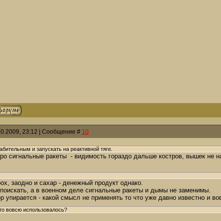
10.2009, 23:12 | Сообщение #
10
абительным и запускать на реактивной тяге.
про сигнальные ракеты
- видимость гораздо дальше костров, вышек не н
рох, заодно и сахар - денежный продукт однако.
поискать, а в военном деле сигнальные ракеты и дымы не заменимы.
ор упирается - какой смысл не применять то что уже давно известно и в
это вовсю использовалось?