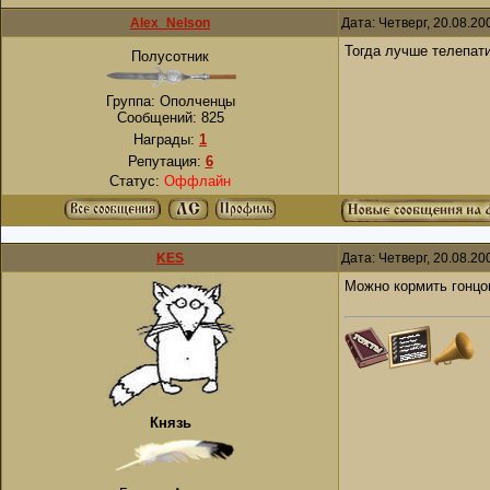
Alex_Nelson
Дата: Четверг, 20.08.2
Тогда лучше телепати
Полусотник
Группа: Ополченцы
Сообщений:
825
Награды:
1
Репутация:
6
Статус:
Оффлайн
KES
Дата: Четверг, 20.08.2
Можно кормить гонцов
Князь