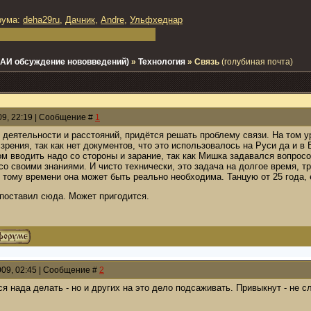
рума:
deha29ru
,
Дачник
,
Andre
,
Ульфхеднар
 - АИ обсуждение нововведений)
»
Технология
»
Связь
(голубиная почта)
009, 22:19 | Сообщение #
1
деятельности и расстояний, придётся решать проблему связи. На том у
 зрения, так как нет документов, что это использовалось на Руси да и в 
ом вводить надо со стороны и зарание, так как Мишка задавался вопрос
 со своими знаниями. И чисто технически, это задача на долгое время, 
 тому времени она может быть реально необходима. Танцую от 25 года, 
 поставил сюда. Может пригодится.
009, 02:45 | Сообщение #
2
ся нада делать - но и других на это дело подсаживать. Привыкнут - не сл