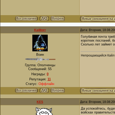
KailItorr
Дата: Вторник, 18.08.2
Голубиная почта треб
коротких посланий, б
Сколько лет займет о
Воин
Непрощающийся Кайл 
Группа: Ополченцы
Сообщений:
55
Награды:
0
Репутация:
11
Статус:
Оффлайн
KES
Дата: Вторник, 18.08.2
Да успокойтесь, буде
войсках правительств