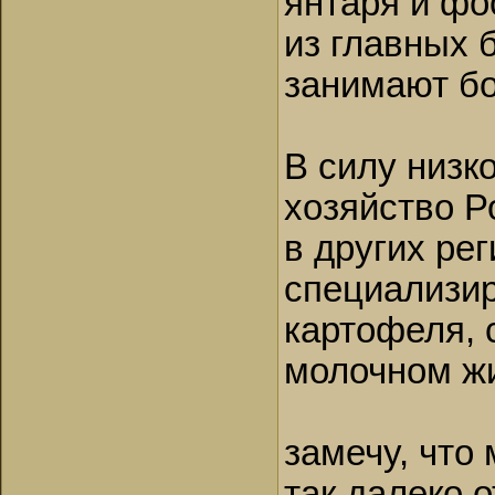
янтаря и фо
из главных 
занимают бо
В силу низк
хозяйство Р
в других ре
специализир
картофеля, 
молочном ж
замечу, что
так далеко о