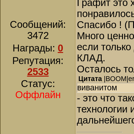
Графит это 
понравилось
Сообщений:
Спасибо ! (
3472
Много ценног
если только
Награды:
0
КЛАД.
Репутация:
Осталось то
2533
Цитата
|BOOM|e
Статус:
виванитом
Оффлайн
- это что т
технологии 
дальнейшего