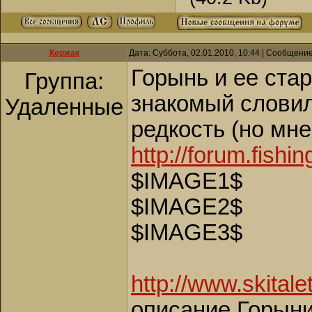
Кержак
Дата: Суббота, 02.01.2010, 10:44 | Сообщени
Горынь и ее ста
Группа:
знакомый словил 
Удаленные
редкость (но мн
http://forum.fish
$IMAGE1$
$IMAGE2$
$IMAGE3$
http://www.skital
описание Горын