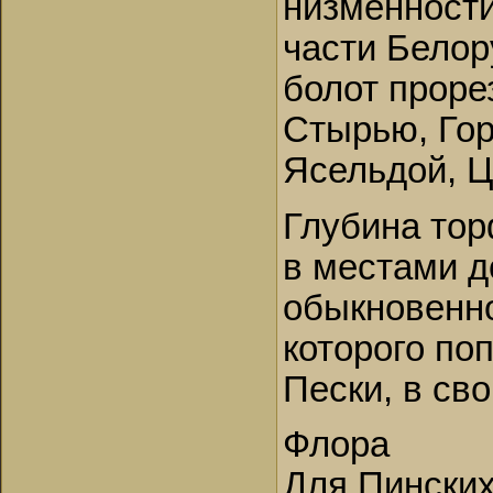
низменност
части Белор
болот проре
Стырью, Гор
Ясельдой, Ц
Глубина тор
в местами д
обыкновенно
которого по
Пески, в сво
Флора
Для Пинских