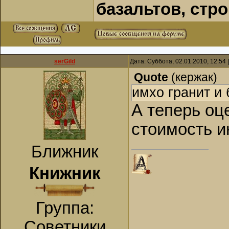
базальтов, стр
serGild
Дата: Суббота, 02.01.2010, 12:54
Quote
(
кержак
)
имхо гранит и
А теперь оц
стоимость и
Ближник
Книжник
Группа:
Советники