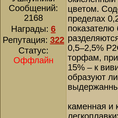
Сообщений:
цветом. Сод
2168
пределах 0,2
показателю
Награды:
6
разделяются
Репутация:
322
0,5–2,5% Р2
Статус:
торфам, при
Оффлайн
15% – к ви
образуют ли
выдержанные
каменная и 
легкоплавких