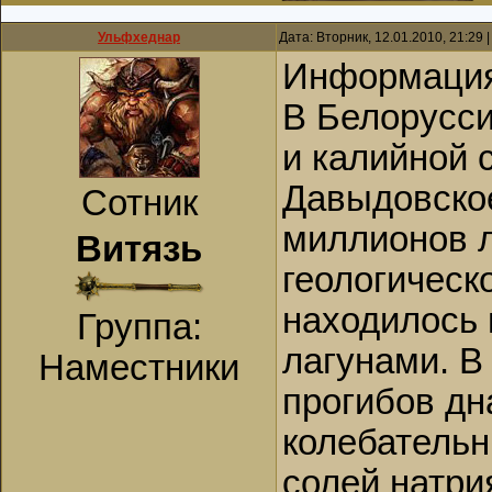
Ульфхеднар
Дата: Вторник, 12.01.2010, 21:29
Информация
В Белорусси
и калийной 
Давыдовское
Сотник
миллионов л
Витязь
геологическ
находилось
Группа:
лагунами. В
Наместники
прогибов дн
колебатель
солей натри