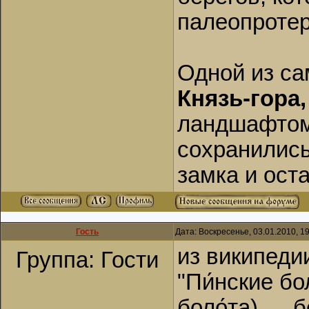
палеопротер
Одной из с
Князь-гора,
ландшафтом 
сохранились
замка и ост
Гость
Дата: Воскресенье, 03.01.2010, 1
из википеди
Группа: Гости
"Пи́нские бо
боло́та) — 