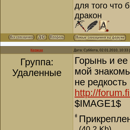
для того что 
дракон
Кержак
Дата: Суббота, 02.01.2010, 10:33
Горынь и ее
Группа:
мой знакомы
Удаленные
не редкость
http://forum
$IMAGE1$
Прикрепле
(40.2 Kb)