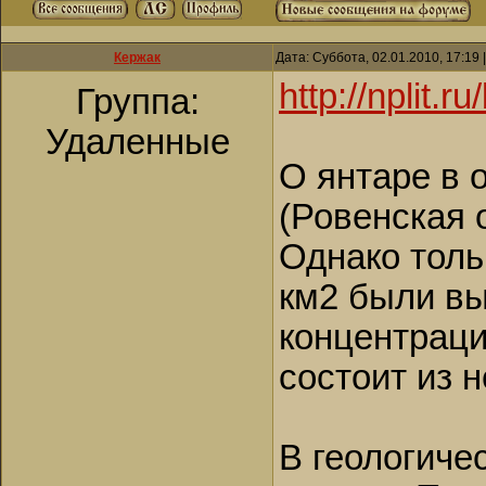
Кержак
Дата: Суббота, 02.01.2010, 17:19
http://nplit.
Группа:
Удаленные
О янтаре в 
(Ровенская 
Однако толь
км2 были в
концентраци
состоит из н
В геологиче