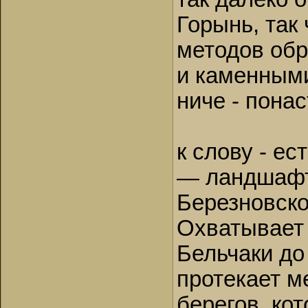
Горынь, так 
методов обр
и каменными
ниче - понас
к слову - ес
— ландшафт
Березновско
Охватывает 
Бельчаки до
протекает м
берегов, ко