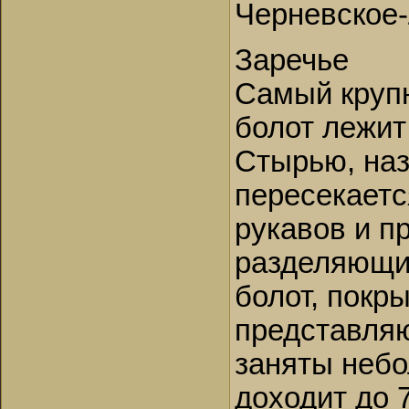
Черневское
Заречье
Самый крупн
болот лежит
Стырью, наз
пересекаетс
рукавов и п
разделяющи
болот, покр
представля
заняты небо
доходит до 7