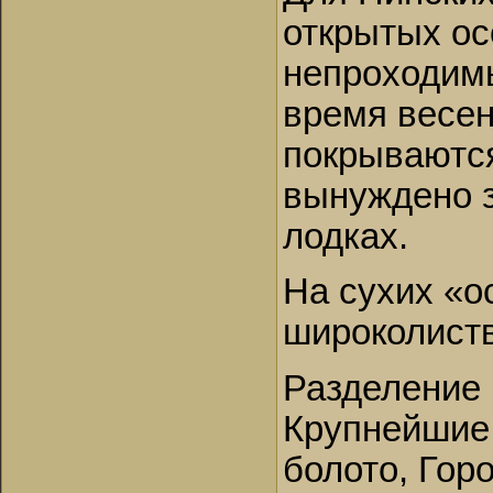
открытых ос
непроходим
время весен
покрываются
вынуждено з
лодках.
На сухих «о
широколист
Разделение 
Крупнейшие 
болото, Гор