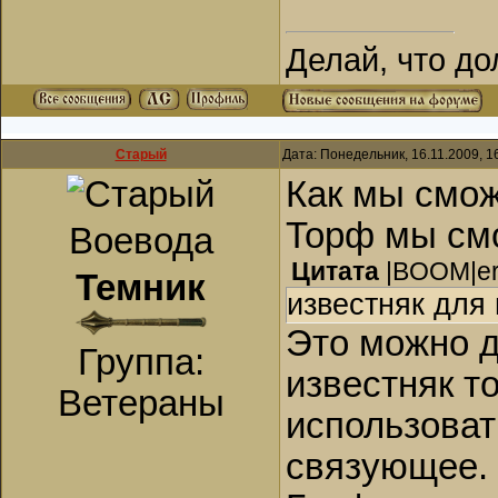
Делай, что до
Старый
Дата: Понедельник, 16.11.2009, 
Как мы смож
Торф мы смо
Воевода
Цитата
|BOOM|e
Темник
известняк для 
Это можно д
Группа:
известняк т
Ветераны
использоват
связующее.