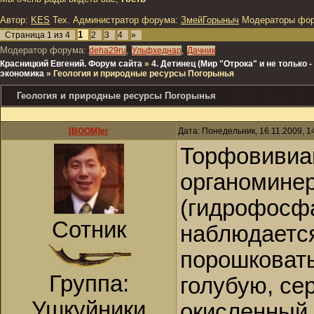
Автор:
KES
Тех. Администратор форума:
ЗмейГорыныч
Модераторы фо
1
Страница
1
из
4
2
3
4
»
Модератор форума:
,
,
deha29ru
Ульфхеднар
Дачник
Красницкий Евгений. Форум сайта
»
4. Детинец (Мир "Отрока" и не только
экономика
»
Геология и природные ресурсы Погорынья
Геология и природные ресурсы Погорынья
[BOOM]er
Дата: Понедельник, 16.11.2009, 
Торфовивиан
органомине
(гидрофосф
Сотник
наблюдается
порошковаты
Группа:
голубую, се
Ушкуйники
окисленный 