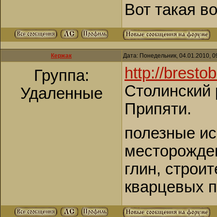
Вот такая во
Кержак
Дата: Понедельник, 04.01.2010, 
http://bresto
Группа:
Столинский 
Удаленные
Припяти.
полезные и
месторожден
глин, строи
кварцевых п