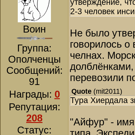
утверждение, чт
2-3 человек инс
Воин
Не было утве
говорилось о
Группа:
челнах. Морск
Ополченцы
долблёнками,
Сообщений:
перевозили по 
91
Quote
(
mit2011
)
Награды:
0
Тура Хиердала з
Репутация:
208
"Айфур" - имя
Статус:
типа. Экспеди