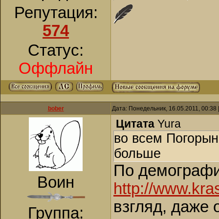
Репутация:
574
Статус:
Оффлайн
bober
Дата: Понедельник, 16.05.2011, 00:38
Цитата
Yura
во всем Погорын
больше
По демографи
Воин
http://www.kra
взгляд, даже 
Группа: