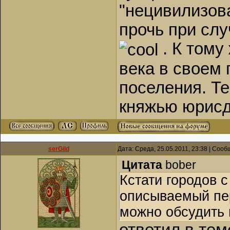
"нецивилизов
прочь при сл
. К тому
века в своем 
поселения. Те
княжью юрисд
serGild
Дата: Среда, 25.05.2011, 23:38 | Соо
Цитата
bober
Кстати городов 
описываемый пер
можно обсудить 