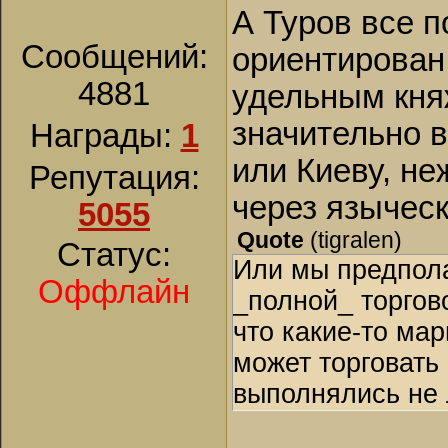
А Туров все 
Сообщений:
ориентирован 
4881
удельным кня
значительно 
Награды:
1
или Киеву, н
Репутация:
через языческ
5055
Quote
(
tigralen
)
Статус:
Или мы предпола
Оффлайн
_полной_ торгов
что какие-то ма
может торговать
выполнялись не 