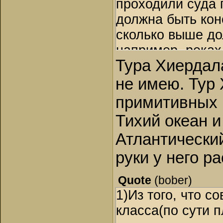
проходили суда 
должна быть кон
сколько выше до
например, реках
Тура Хиердала
Каспля (через э
торговых маршру
не имею. Тур 
примитивных 
Тихий океан и
Атлантический
руки у него ра
Quote
(
bober
)
1)Из того, что 
класса(по сути 