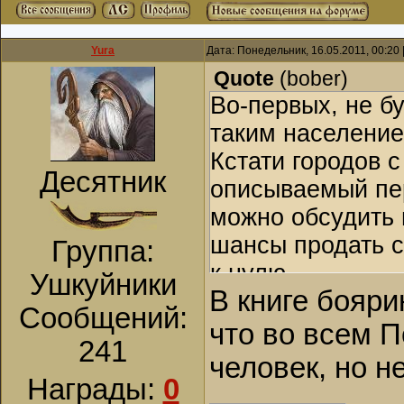
Yura
Дата: Понедельник, 16.05.2011, 00:20
Quote
(
bober
)
Во-первых, не бу
таким население
Кстати городов 
Десятник
описываемый пер
можно обсудить 
шансы продать с
Группа:
к нулю.
Ушкуйники
В книге бояр
Сообщений:
что во всем П
241
человек, но н
Награды:
0