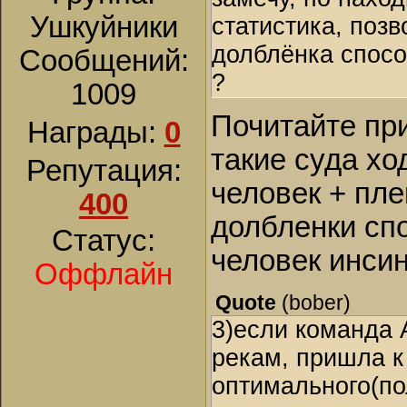
Ушкуйники
статистика, позв
долблёнка спосо
Сообщений:
?
1009
Почитайте пр
Награды:
0
такие суда хо
Репутация:
человек + пле
400
долбленки сп
Статус:
человек инси
Оффлайн
Quote
(
bober
)
3)если команда
рекам, пришла к
оптимального(пол