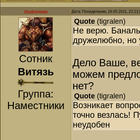
Ульфхеднар
Дата: Понедельник, 16.05.2011, 22:13
Quote
(
tigralen
)
Не верю. Баналь
дружелюбно, но у
Сотник
Дело Ваше, в
Витязь
можем предлож
нет?
Группа:
Quote
(
tigralen
)
Наместники
Возникает вопрос
точно везлась! П
неудобен