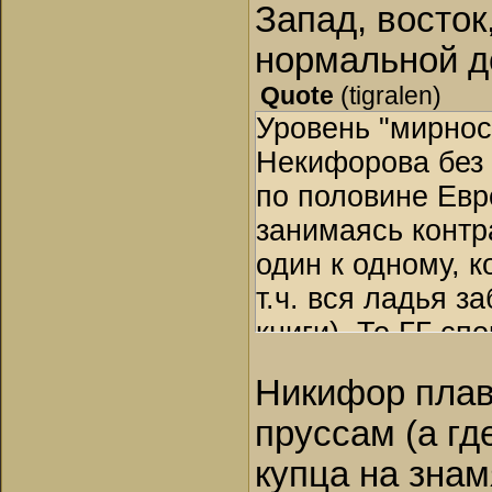
Запад, восток
нормальной д
Quote
(
tigralen
)
Уровень "мирност
Некифорова без 
по половине Евр
занимаясь контр
один к одному, к
т.ч. вся ладья з
книги). То ГГ сп
оглядки на поли
Никифор плав
мирные деревни
пруссам (а гд
купца на знам