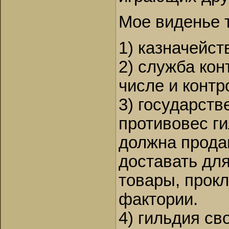
Мое виденье т
1) казначейст
2) служба кон
числе и конт
3) государств
противовес г
должна прода
доставать дл
товары, прокл
фактории.
4) гильдия св