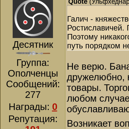
Quote
(
Ульфхедна
Галич - княжес
Ростиславичей. 
Поэтому никакого
Десятник
путь порядком н
Группа:
Не верю. Бан
Ополченцы
дружелюбно, н
Сообщений:
товары. Торго
277
любом случае.
Награды:
0
обуславливаю
Репутация:
Возникает воп