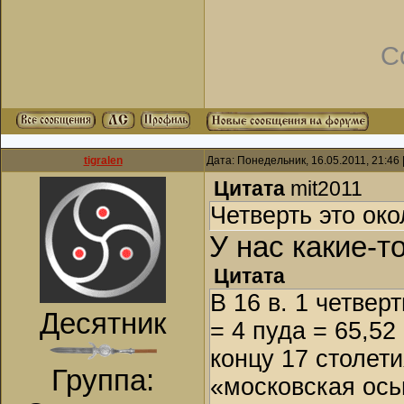
С
tigralen
Дата: Понедельник, 16.05.2011, 21:46
Цитата
mit2011
Четверть это ок
У нас какие-т
Цитата
В 16 в. 1 четверт
Десятник
= 4 пуда = 65,52 
концу 17 столети
Группа:
«московская ось