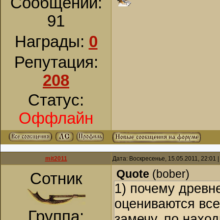
Сообщений:
91
Награды:
0
Репутация:
208
Статус:
Оффлайн
mit2011
Дата: Воскресенье, 15.05.2011, 22:01
Quote
(
bober
)
Сотник
1) почему древн
оцениваются все
Группа:
замечу, по нахо