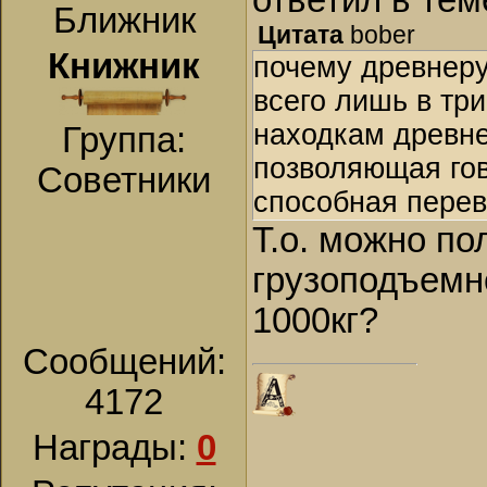
ответил в те
Ближник
Цитата
bober
Книжник
почему древнеру
всего лишь в три
находкам древне
Группа:
позволяющая гов
Советники
способная перев
Т.о. можно п
грузоподъемно
1000кг?
Сообщений:
4172
Награды:
0