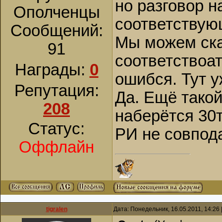
но разговор н
Ополченцы
соответствую
Сообщений:
Мы можем ска
91
соответствоат
Награды:
0
ошибся. Тут у
Репутация:
Да. Ещё такой
208
наберётся 30т
Статус:
РИ не совпод
Оффлайн
tigralen
Дата: Понедельник, 16.05.2011, 14:26