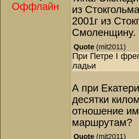
Оффлайн
из Стокгольма
2001г из Сток
Смоленщину.
Quote
(
mit2011
)
При Петре I фрег
ладьи
А при Екатери
десятки килом
отношение им
маршрутам?
Quote
(
mit2011
)