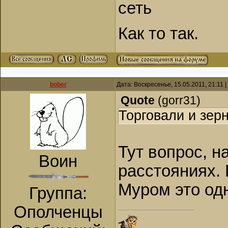
сеть
Как то так.
bober
Дата: Воскресенье, 15.05.2011, 21:11
Quote
(
gorr31
)
Торговали и зер
Тут вопрос, на
Воин
расстояниях. 
Муром это одн
Группа:
Ополченцы