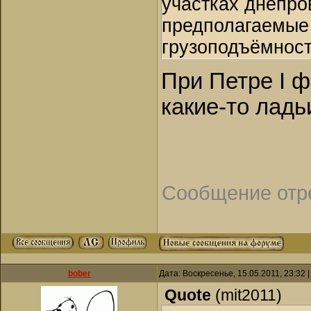
участках днепров
предполагаемые
грузоподъёмност
При Петре I ф
какие-то ладь
Сообщение отр
bober
Дата: Воскресенье, 15.05.2011, 23:32
Quote
(
mit2011
)