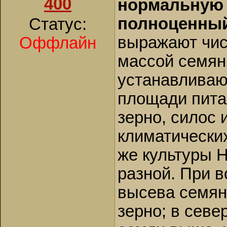
400
нормальную 
Это очень хорош
полноценный
Статус:
четверти при "х
выражают чис
Оффлайн
тонны. В общем, 
массой семян
Поэтому выражен
использовали че
устанавливаю
утрированным. Б
площади пита
посева использов
зерно, силос и
приходим к неут
климатических
"реалистичных" 
же культуры 
в помойку. Т.е. 
получается - хо
разной. При 
Вашингтон, попа
высева семян
зерно; в сев