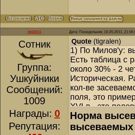
mit2011
Дата: Понедельник, 16.05.2011, 21:06
Quote
(
tigralen
)
Сотник
1) По Милов'у: в
Есть таблица с 
Группа:
около 30% - 2 че
Ушкуйники
Историческая. Р
кол-ве засеваем
Сообщений:
поля, это приме
1009
XVI в., это полов
Награды:
0
Норма высев
по больнице дейст
Здравого смысла
Репутация:
высеваемых 
посева (>250 кг)