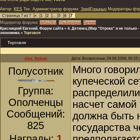
Автор:
KES
Тех. Администратор форума:
ЗмейГорыныч
Модераторы фо
7
Страница
7
из
7
«
1
2
…
5
6
Модератор форума:
,
,
deha29ru
Ульфхеднар
Дачник
Красницкий Евгений. Форум сайта
»
4. Детинец (Мир "Отрока" и не только
экономика
»
Торговля
Торговля
Alex_Nelson
Дата: Воскресенье, 09.08.2009, 00:28
Много говори
Полусотник
купеческой с
Группа:
распределили
Ополченцы
насчет самой 
Сообщений:
должна быть 
825
государства 
Награды:
1
предполагает