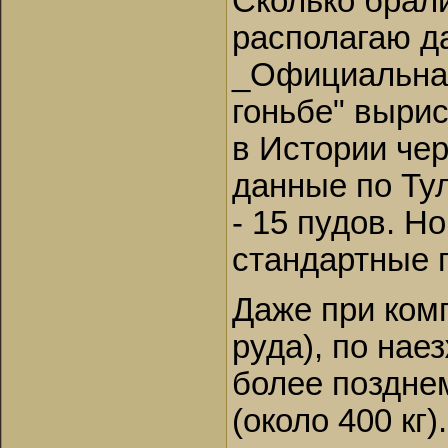
Сколько брали
располагаю да
_Официальная
гоньбе" выри
в Истории че
данные по Тул
- 15 пудов. Н
стандартные 
Даже при комп
руда), по нае
более поздне
(около 400 кг).