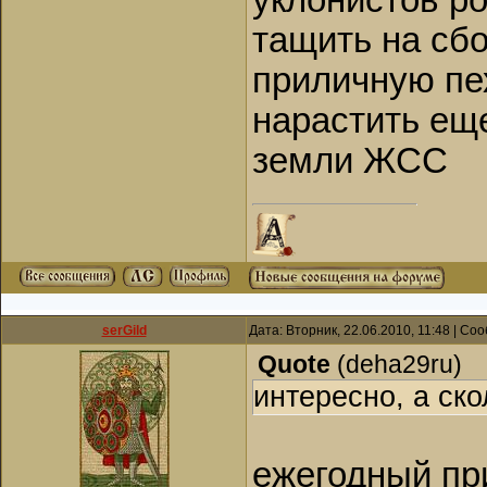
уклонистов ро
тащить на сбо
приличную пе
нарастить еще
земли ЖСС
serGild
Дата: Вторник, 22.06.2010, 11:48 | С
Quote
(
deha29ru
)
интересно, а ско
ежегодный при