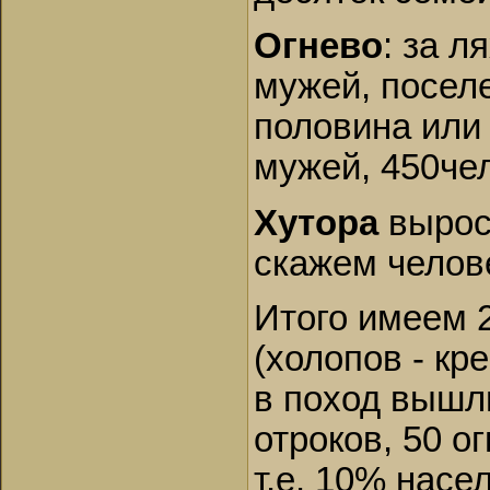
Огнево
: за л
мужей, поселе
половина или 
мужей, 450че
Хутора
выросл
скажем челов
Итого имеем 
(холопов - кре
в поход вышли
отроков, 50 о
т.е. 10% насе