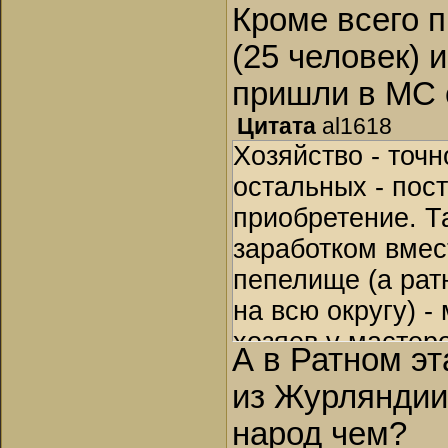
Кроме всего п
(25 человек) 
пришли в МС 
Цитата
al1618
Хозяйство - точн
остальных - пос
приобретение. Т
заработком вмес
пепелище (а рат
на всю округу) -
хозяев у мастеро
А в Ратном э
из Журляндии
народ чем?