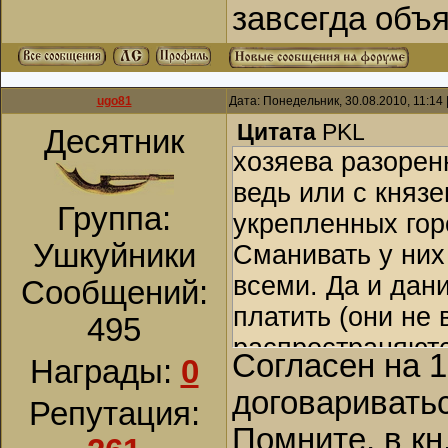
завсегда объя
ugo81
Дата: Понедельник, 30.08.2010, 11:14
Цитата
PKL
Десятник
хозяева разорен
ведь или с князе
Группа:
укрепленных горо
Ушкуйники
Сманивать у них
всеми. Да и дан
Сообщений:
платить (они не 
495
распространяют
Согласен на 
Награды:
0
договаривать
Репутация:
Помните, в кн