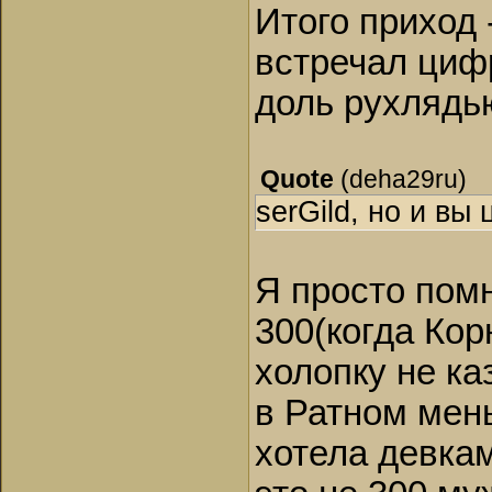
Итого приход 
встречал циф
доль рухлядь
Quote
(
deha29ru
)
serGild, но и вы
Я просто помн
300(когда Кор
холопку не ка
в Ратном мен
хотела девка