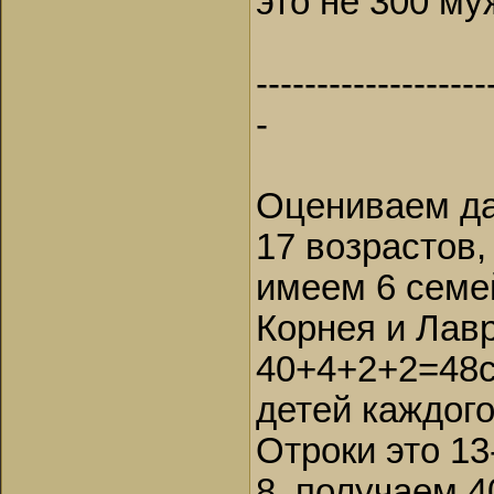
это не 300 му
-------------------
-
Оцениваем да
17 возрастов,
имеем 6 семей
Корнея и Лав
40+4+2+2=48се
детей каждого
Отроки это 13
8, получаем 4