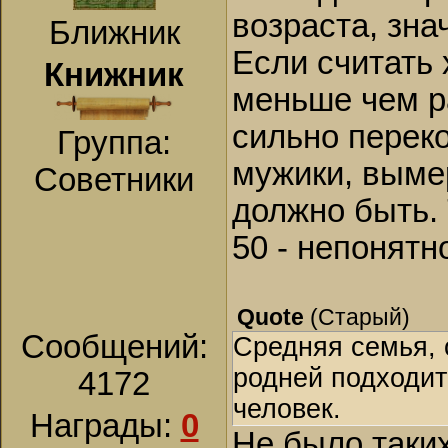
возраста, зна
Ближник
Если считать 
Книжник
меньше чем ра
сильно перек
Группа:
мужики, вымер
Советники
должно быть. 
50 - непонятн
Quote
(
Старый
)
Сообщений:
Средняя семья, 
родней подходит
4172
человек.
Награды:
0
Не было таки