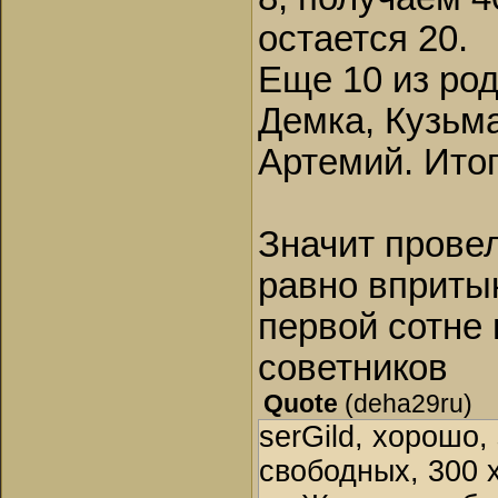
остается 20.
Еще 10 из род
Демка, Кузьма
Артемий. Итог
Значит прове
равно впритык
первой сотне 
советников
Quote
(
deha29ru
)
serGild, хорошо,
свободных, 300 