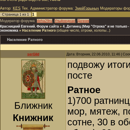
Автор:
KES
Тех. Администратор форума:
ЗмейГорыныч
Модераторы фо
1
Страница
1
из
1
Модератор форума:
,
,
deha29ru
Ульфхеднар
Дачник
Красницкий Евгений. Форум сайта
»
4. Детинец (Мир "Отрока" и не только
экономика
»
Население Ратного
(общее число, отроки, холопы...)
Население Ратного
serGild
Дата: Вторник, 22.06.2010, 11:46 | С
подвожу итог
посте
Ратное
1)700 ратнинц
Ближник
мор, мятеж, п
Книжник
сотне, 30 в о