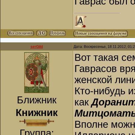
Гаврас был о
serGild
Дата: Воскресенье, 18.11.2012, 01
Вот такая с
Гаврасов вря
женской лини
Кто-нибудь и
Ближник
как
Доранит
Книжник
Митцоматы
Вполне можн
Группа: