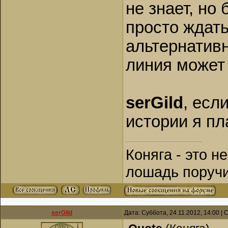
не знает, но
просто ждать
альтернатив
линия может 
serGild
, есл
истории я пл
Коняга - это н
лошадь поручи
serGild
Дата: Суббота, 24.11.2012, 14:00 