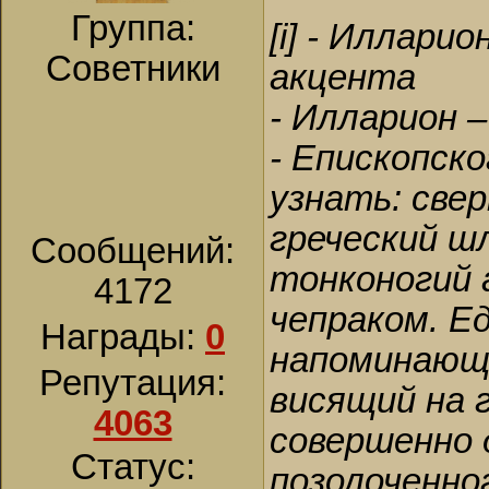
Группа:
[i] - Иллари
Советники
акцента
- Илларион –
- Епископск
узнать: све
греческий 
Сообщений:
тонконогий 
4172
чепраком. Е
Награды:
0
напоминающе
Репутация:
висящий на 
4063
совершенно 
Статус:
позолоченно