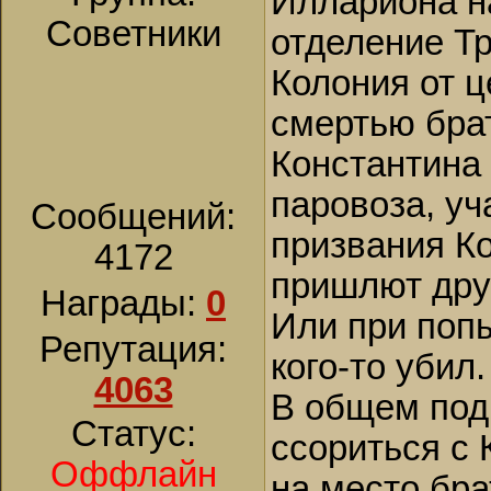
Иллариона н
Советники
отделение Т
Колония от 
смертью брат
Константина 
паровоза, уч
Сообщений:
призвания Ко
4172
пришлют дру
Награды:
0
Или при попы
Репутация:
кого-то убил.
4063
В общем под 
Статус:
ссориться с
Оффлайн
на место бра