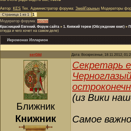
Автор:
KES
Тех. Администратор форума:
ЗмейГорыныч
Модераторы фо
1
Страница
1
из
1
Модератор форума:
кролик
Красницкий Евгений. Форум сайта
»
1. Княжий терем (Обсуждение книг)
»
П
откуда и чего хочет на самом деле)
Иеромонах Илларион
serGild
Дата: Воскресенье, 18.11.2012, 01
Секретарь еп
Черноглазый,
остроконечн
(из Вики наш
Ближник
Книжник
Самое важно