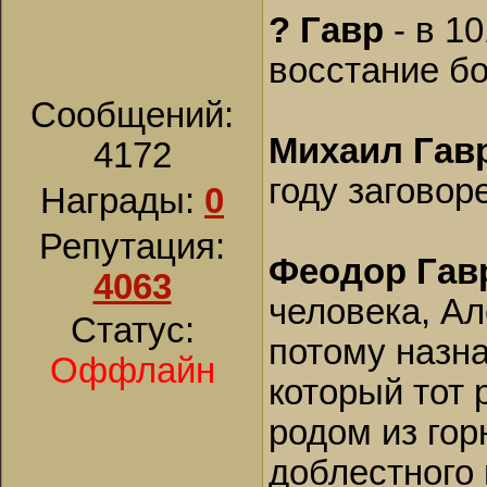
? Гавр
- в 1
восстание б
Сообщений:
Михаил Гав
4172
году заговор
Награды:
0
Репутация:
Феодор Гав
4063
человека, Ал
Статус:
потому назна
Оффлайн
который тот 
родом из гор
доблестного 