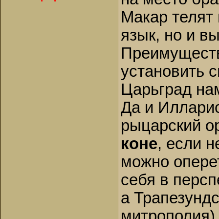
Макар телят 
язык, но и в
Преимущество
установить с
Царьград нам
Да и Иллари
рыцарский о
коне
, если н
можно оперет
себя в персп
а Трапезундс
митрополия)