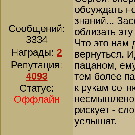
обсуждать но
знаний... За
Сообщений:
облизать эту
3334
Что это нам 
Награды:
2
вернуться. 
Репутация:
пацаном, ему
4093
тем более па
к рукам сотн
Статус:
несмышленом
Оффлайн
рискует - сло
услышат.