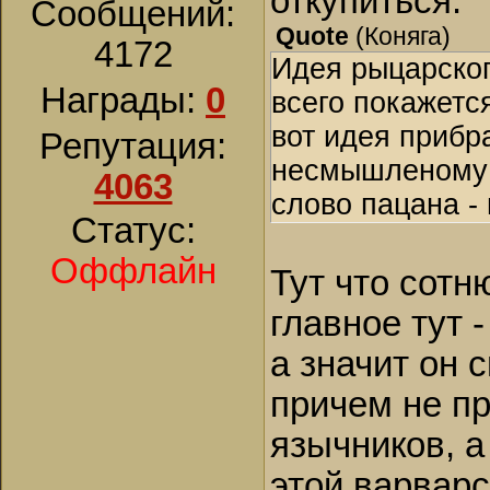
откупиться.
Сообщений:
Quote
(
Коняга
)
4172
Идея рыцарског
Награды:
0
всего покажетс
вот идея прибр
Репутация:
несмышленому о
4063
слово пацана - 
Статус:
Оффлайн
Тут что сотн
главное тут 
а значит он 
причем не п
язычников, а
этой варварс