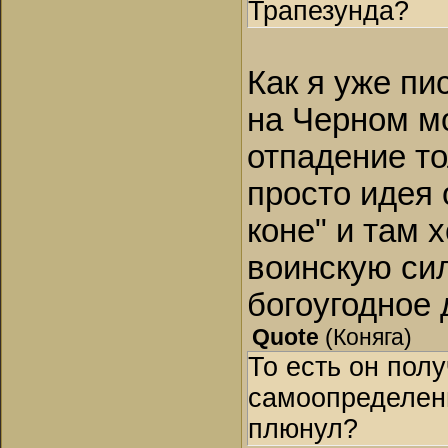
Трапезунда?
Как я уже пи
на Черном мо
отпадение то
просто идея 
коне" и там 
воинскую си
богоугодное 
Quote
(
Коняга
)
То есть он пол
самоопределени
плюнул?