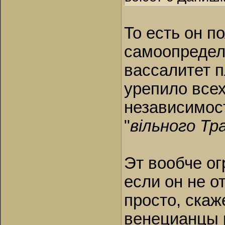
То есть он п
самоопределе
вассалитет 
урепило всех
независимос
"
вiльного Тр
Эт вообче ог
если он не о
просто, скаж
венецианцы 