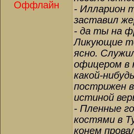
Оффлайн
- Илларион т
заставил же
- да ты на 
Ликующие то
ясно. Служил
офицером в 
какой-нибуд
пострижен в
истиной вер
- Пленные г
костями в Ту
конем провал