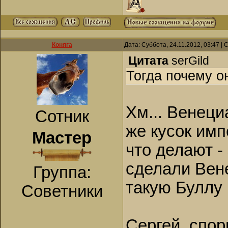
Коняга
Дата: Суббота, 24.11.2012, 03:47 
Цитата
serGild
Тогда почему он
Хм... Венеци
Сотник
же кусок имп
Мастер
что делают -
сделали Вене
Группа:
такую Буллу
Советники
Сергей, спор