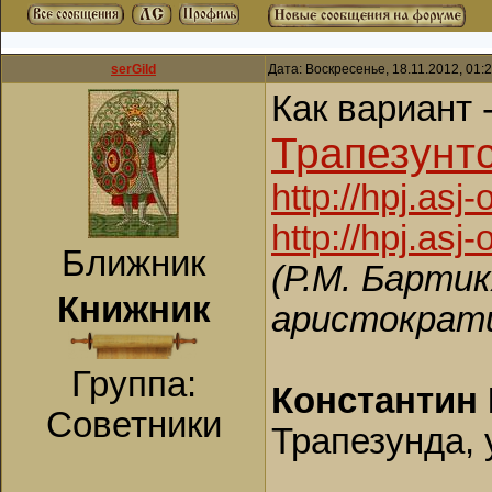
serGild
Дата: Воскресенье, 18.11.2012, 01
Как вариант 
Трапезунтс
http://hpj.a
http://hpj.a
Ближник
(Р.М. Барти
Книжник
аристократи
Группа:
Константин 
Советники
Трапезунда,