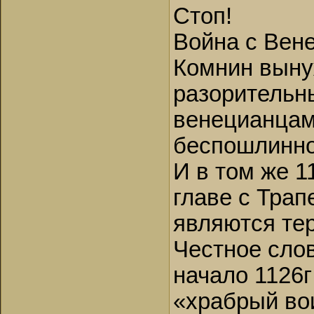
Стоп!
Война с Вене
Комнин выну
разорительн
венецианцам
беспошлинно
И в том же 1
главе с Трап
являются те
Честное слов
начало 1126г
«храбрый во