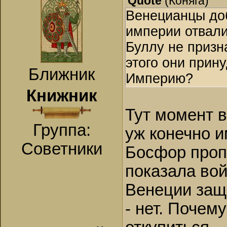
Quote
(
Коняга
)
Венецианцы доб
империи отвалив
Буллу не призн
этого они прин
Ближник
Империю?
Книжник
Тут момент в
Группа:
уж конечно 
Советники
Босфор пропу
показала вой
Венеции защ
- нет. Почем