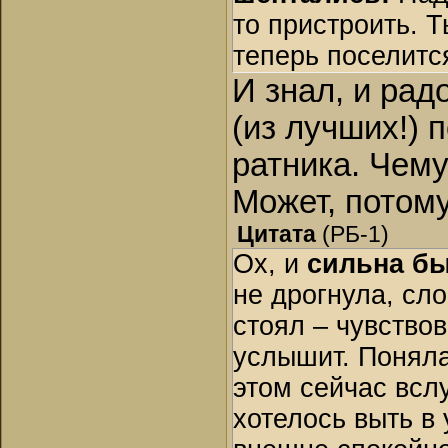
то пристроить. Т
теперь поселитс
И знал, и рад
(из лучших!) 
ратника. Чему
Может, потому
Цитата
(
РБ-1
)
Ох, и
сильна бы
не дрогнула, сло
стоял – чувство
услышит. Поняла
этом сейчас вслу
хотелось выть в