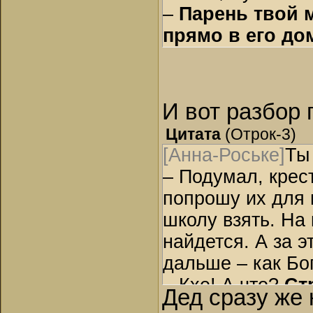
–
Парень твой 
прямо в его до
И вот разбор 
Цитата
(
Отрок-3
)
[Анна-Роське]
Ты
– Подумал, крес
попрошу их для 
школу взять. На 
найдется. А за э
дальше – как Бог
– Кхе! А что?
Ст
Дед сразу же
нужна будет. –