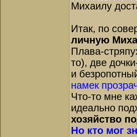
внешне спокойно
Михаилу дост
обыденном:
– Старшая в мен
Итак, по сов
к ней под юбку
рожу ему вцепил
личную Миха
А по закону, зна
Плава-стряпу
поднявшими руку
то), две дочк
Она у меня
крас
и безропотны
А Рада с тех пор
намек прозра
отроков шарахает
– Михайла и помо
Что-то мне ка
случилось. Да не
идеально под
пришиб того гну
хозяйство п
них я зла не де
Но кто мог з
мог он иначе.