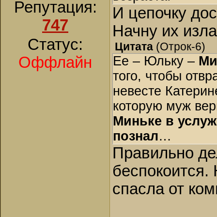
Репутация:
И цепочку дос
747
Начну их изла
Статус:
Цитата
(
Отрок-6
)
Оффлайн
Ее – Юльку –
Ми
того, чтобы отв
невесте Катерин
которую муж вер
Миньке в услуж
познал
…
Правильно де
беспокоится. 
спасла от ком