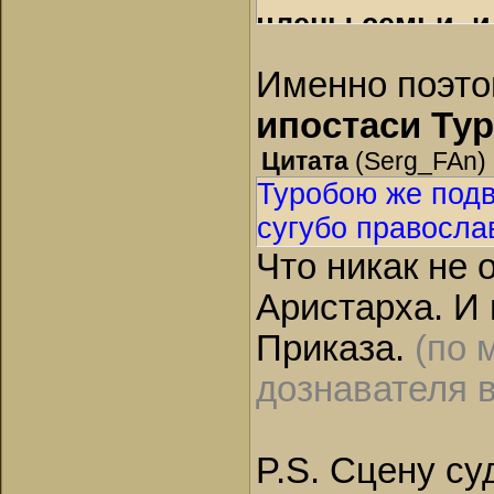
члены семьи, и
семьи, то о ка
Именно поэто
идет речь? Есл
ипостаси Ту
судить самого 
Никифор что-то 
Цитата
(
Serg_FAn
)
Туробою же подв
махнул на него 
сугубо правосл
– Суд – семейны
Что никак не 
тебя Никифор ра
наезжают, что н
Аристарха. И
Неудивительно, 
Приказа.
(по 
Всем все понятн
дознавателя 
«Однако! Лорд К
и будем судить
P.S. Сцену с
племянников х