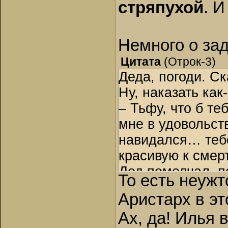
стряпухой
. И
ораву кормить!
говорит Василий
в ноги кидаться 
Немного о за
Цитата
(
Отрок-3
)
Деда, погоди. Ск
Ну, наказать ка
– Тьфу, что б т
мне в удовольст
навидался… тебе
красивую к смер
Дед помолчал, п
То есть неуж
казнить!
Дед дос
Аристарх в эт
Черт тебя дерн
Ах, да! Илья 
– Не эту семью, 