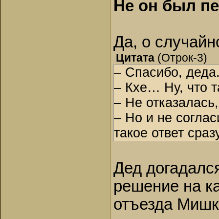
Не он был пе
Да, о случайн
Цитата
(
Отрок-3
)
– Спасибо, деда
– Кхе… Ну, что 
– Не отказалась
– Но и не согла
такое ответ сраз
Дед догадалс
решение на ка
отъезда Мишк