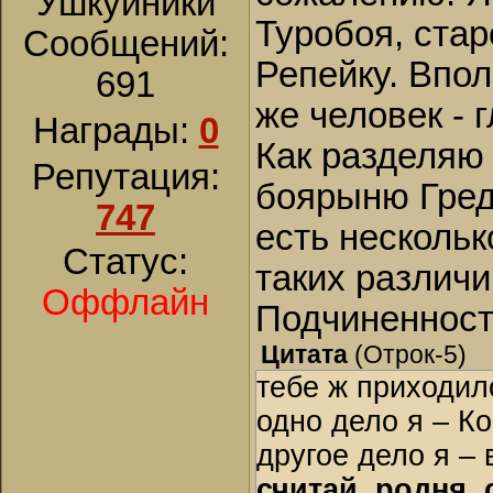
Ушкуйники
Туробоя, стар
Сообщений:
Репейку. Впол
691
же человек - 
Награды:
0
Как разделяю
Репутация:
боярыню Гред
747
есть несколь
Статус:
таких различи
Оффлайн
Подчиненност
Цитата
(
Отрок-5
)
тебе ж приходил
одно дело я – Ко
другое дело я –
считай, родня, 