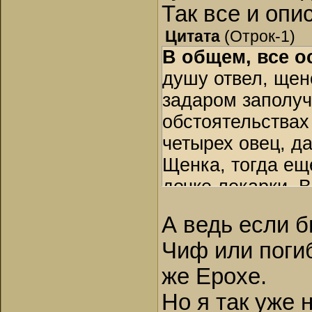
Так все и опи
Цитата
(
Отрок-1
)
В общем, все о
душу отвел, щен
задаром заполучи
обстоятельствах 
четырех овец, да
Щенка, тогда ещ
дочке лекарки. 
единственную им
А ведь если б
ценную вещь – п
Чиф или погиб
женщины надева
он его еще лето
же Ерохе.
оказалось без н
Но я так уже 