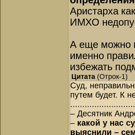
определения 
и то, что его 
дружины постав
Аристарха как
чтобы у какого
ИМХО недопу
А еще можно 
именно прави
избежать под
Цитата
(
Отрок-1
)
Суд, неправильн
путем будет. К 
..........................
– Десятник Андр
–
какой у нас 
выяснили – сем