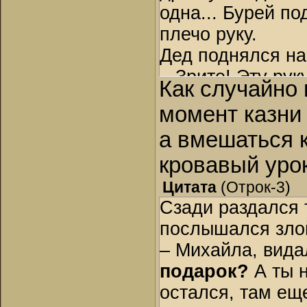
одна... Бурей п
плечо руку.
Дед поднялся на
– Зрите! Эту рук
Как случайно
момент казни 
а вмешаться к
кровавый урок
Цитата
(
Отрок-3
)
Сзади раздался 
послышался злой
– Михайла, вида
подарок?
А ты 
остался, там ещ