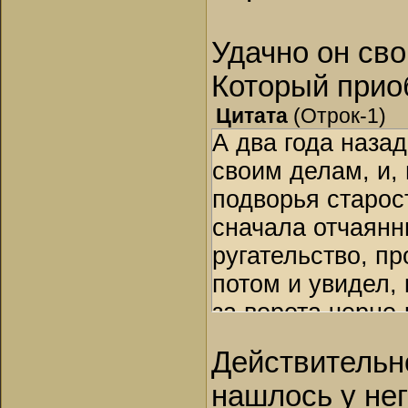
То, что раненый
– Фролушка… От
уставясь в потол
Удачно он св
разговорить, ли
Который при
то не на все) М
Цитата
(
Отрок-1
)
Заявление лекар
А два года наза
парень скоро по
своим делам, и,
Однажды, выбрав
подворья старо
распределение»
сначала отчаянн
ему на грудь.
ругательство, п
потом и увидел,
за ворота черно
утоптанный снег
Действительн
мордочкой на сн
нашлось у нег
пятнышко.