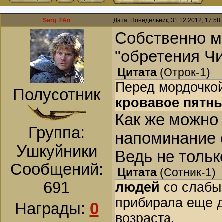
Serg_FAn
Дата: Понедельник, 31.12.2012, 17:5
Собственно м
"обретения Ч
Цитата
(
Отрок-1
)
Перед мордочко
Полусотник
кровавое пятн
Как же можно
Группа:
напоминание о
Ушкуйники
Ведь не тольк
Сообщений:
Цитата
(
Сотник-1
)
691
людей
со слабы
прибирала еще д
Награды:
0
возраста.