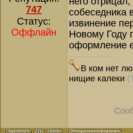
него отрицал,
747
собеседника в
Статус:
извинение пер
Оффлайн
Новому Году 
оформление е
В ком нет лю
нищие калеки
(
Соо