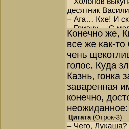
– Холопов выку
десятник Василий
– Ага… Кхе! И с
– Гривну… С мел
Конечно же, К
– Афоня, доволе
все же как-то
– Корней Агеич
чень щекотлив
– Молчать!
Афанасий изумле
голос. Куда з
– Ратник Афанас
Казнь, гонка 
объявил дед. – Э
заваренная им
Холопов как вет
конечно, дост
остановить, пот
неожиданное:
застыл раскоря
непонятно,
для
Цитата
(
Отрок-3
)
– Чего, Лукаша? 
произошло
.