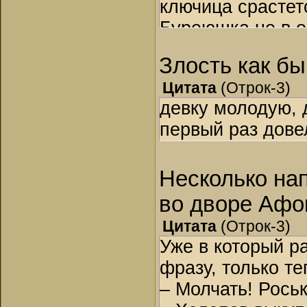
ключица срастет
Буреюшка не в об
удовольствием!
Злость как бы
Дед зло подхле
Цитата
(
Отрок-3
)
«Ну-с, любезней
девку молодую, 
строить? Вы еще
первый раз дове
или пора вешать
Несколько на
во дворе Афо
Цитата
(
Отрок-3
)
Уже в который р
фразу, только те
– Молчать! Роськ