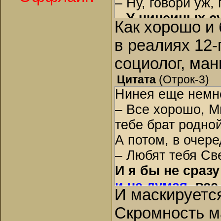
– Ну, говори уж,
–
У нинеиных су
Как хорошо и
ребятам раздат
в реалиях 12-
– Аня, парень-
социолог, ман
протянула было 
же испуганно ее
Цитата
(
Отрок-3
)
Нинея еще немн
которому видимо
– Все хорошо, М
обратит на него
тебе брат родно
– Тьфу на тебя! 
А потом, в очер
Чиф лишь радост
– Любят тебя Св
попытался облиз
И я бы не сразу
– Фу! Чиф, пере
и не думая,
все,
себя пса. Женщи
И маскируетс
девкой…
только мать нео
Скромность м
Насчет того, ч
вздохнула.