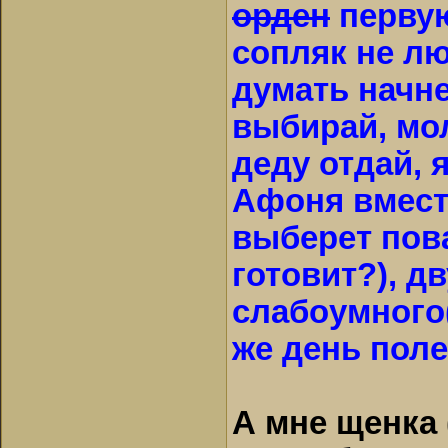
орден
первую 
сопляк не л
думать начне
выбирай, мо
деду отдай, 
Афоня вмест
выберет пова
готовит?), д
слабоумного
же день поле
А мне щенка