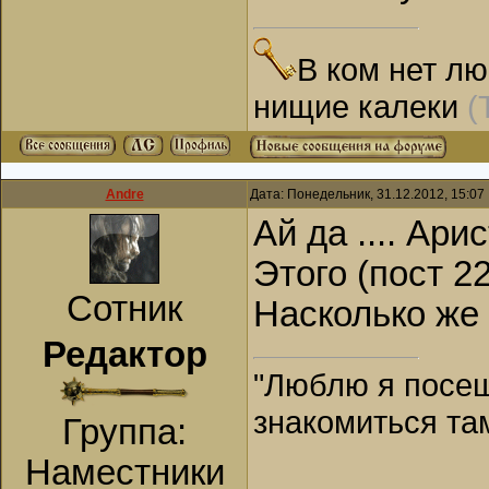
кладовке.
Пряслице Юлька 
В ком нет лю
десять лет, вых
нищие калеки
(
ценных советов 
высказалась оче
сочтемся, при с
Andre
Дата: Понедельник, 31.12.2012, 15:0
характер, Мишка
Ай да .... Ари
предчувствиями 
Этого (пост 2
прошествии врем
Сотник
Насколько же 
Редактор
"Люблю я посещ
знакомиться та
Группа:
Наместники