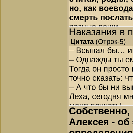
но, как воевода
смерть послать
разные вещи.
Наказания в 
Цитата
(
Отрок-5
)
– Всыпал бы… иш
– Однажды ты ем
Тогда он просто
точно сказать: ч
– А что бы ни вы
Леха, сегодня м
меня поучать!
Собственно, 
– Христос с тоб
Алексея - об
горячности не 