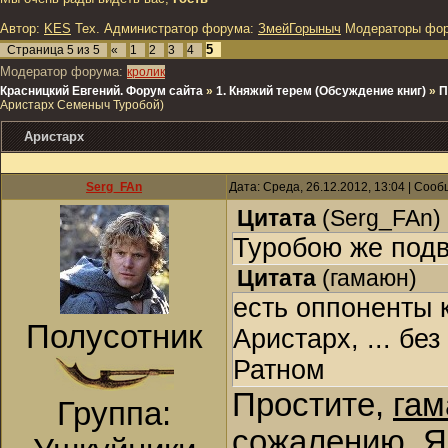
Автор:
KES
Тех. Администратор форума:
ЗмейГорыныч
Модераторы фо
5
Страница
5
из
5
«
1
2
3
4
Модератор форума:
кролик
Красницкий Евгений. Форум сайта
»
1. Княжий терем (Обсуждение книг)
»
П
Аристарх Семеныч Туробой)
Аристарх
Serg_FAn
Дата: Среда, 26.12.2012, 13:04 | Соо
Цитата
(
Serg_FAn
)
Туробою же под
Цитата
(
гамаюн
)
есть оппоненты к
Полусотник
Аристарх, ... бе
Ратном
Простите,
га
Группа:
сожалению. Я