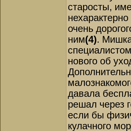
Какая сила кину
старосты, име
заставила, остор
нехарактерно
Мишка потом дол
очень дорогог
однозначному вы
ним
(4)
. Мишк
– Дядя Аристарх
специалистом 
– Да провалитесь
Не был старост
нового об ух
мужиком, наоб
Дополнительн
и рассудительн
малознакомог
распорядился
:
давала беспл
неприятность, д
решал через 
сунулся, да все 
если бы физи
кулачного мор