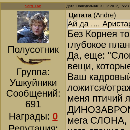
Serg_FAn
Дата: Понедельник, 31.12.2012, 15:2
Цитата
(
Andre
)
Ай да .... Ариста
Без Корнея т
глубокое план
Полусотник
Да, еще: "Сл
вещи, которые
Группа:
Ваш кадровый 
Ушкуйники
ложится/отраж
Сообщений:
меня птичий 
691
ДИНОЗАВРОМ н
Награды:
0
мега СЛОНА, 
Репутация: