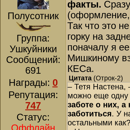
факты.
Сразу
(оформление, 
Полусотник
Так что это н
горку на задн
Группа:
поначалу я е
Ушкуйники
Мишкиному взг
Сообщений:
КЕСа.
691
Цитата
(
Отрок-2
)
Награды:
0
– Тетя Настена,
Репутация:
можно еще одну 
747
заботе о них, а
заботиться
. У 
Статус:
остальными как
Оффлайн