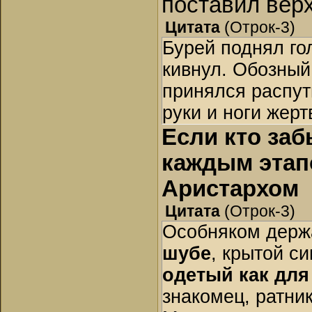
поставил вер
Цитата
(
Отрок-3
)
Бурей поднял гол
кивнул. Обозный
принялся распут
руки и ноги жерт
Если кто заб
каждым этап
Аристархом
Цитата
(
Отрок-3
)
Особняком держ
шубе
, крытой с
одетый как для
знакомец, ратни