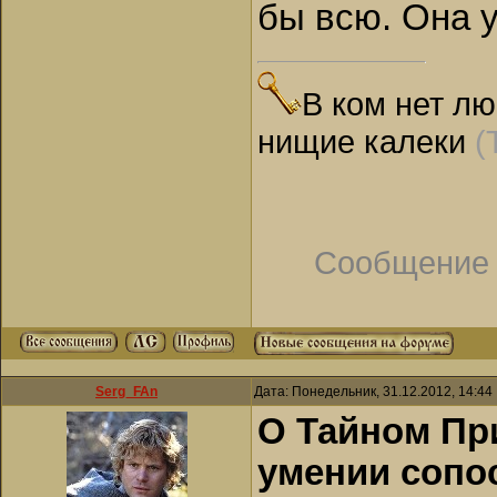
бы всю. Она 
В ком нет лю
нищие калеки
(
Сообщение 
Serg_FAn
Дата: Понедельник, 31.12.2012, 14:4
О Тайном При
умении сопо