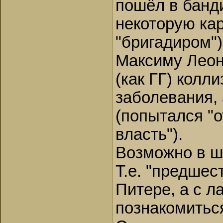
пошёл в банд
некоторую кар
"бригадиром")
Максиму Леон
(как ГГ) колл
заболевания,
(попытался "о
власть").
Возможно в ш
Т.е. "предшес
Питере, а с 
познакомиться