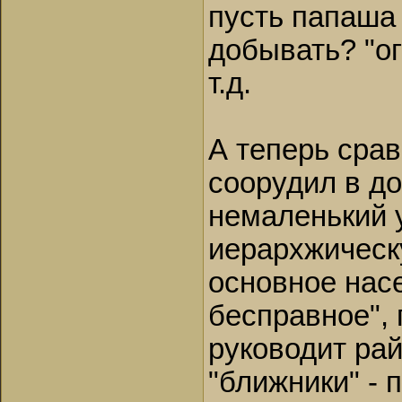
пусть папаша 
добывать? "ог
т.д.
А теперь срав
соорудил в д
немаленький 
иерархжическу
основное нас
бесправное",
руководит ра
"ближники" -