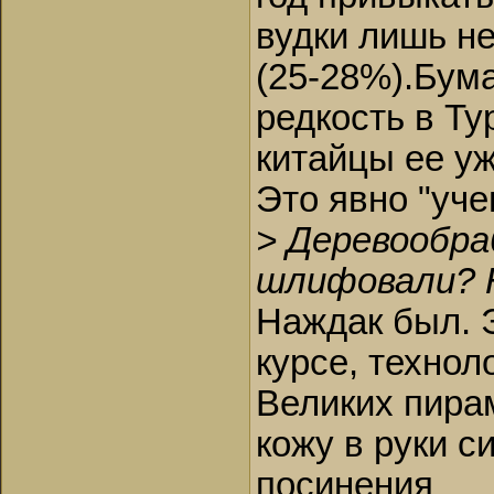
вудки лишь н
(25-28%).Бумаг
редкость в Ту
китайцы ее уж
Это явно "уче
> Деревообра
шлифовали? Н
Наждак был. Э
курсе, технол
Великих пирам
кожу в руки с
посинения