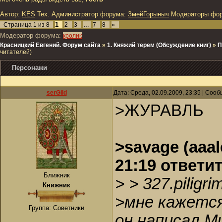
Автор:
KES
Тех. Администратор форума:
ЗмейГорыныч
Модераторы фо
1
Страница
1
из
8
2
3
…
7
8
»
Модератор форума:
кролик
Красницкий Евгений. Форум сайта
»
1. Княжий терем (Обсуждение книг)
»
П
читателей)
Персонажи
serGild
Дата: Среда, 02.09.2009, 23:35 | Соо
>ЖУРАВЛЬ
>savage (aaa
21:19 ответи
Ближник
> > 327.piligri
Книжник
>мне кажется
Группа: Советники
он написал М