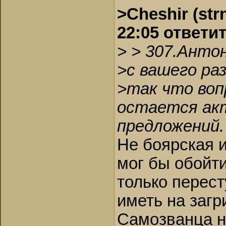
>Cheshir (str
22:05 ответи
> > 307.Анто
>с вашего ра
>так что воп
остается акт
предложений.
Не боярская и
мог бы обойти
только перест
иметь на загр
Самозванца н