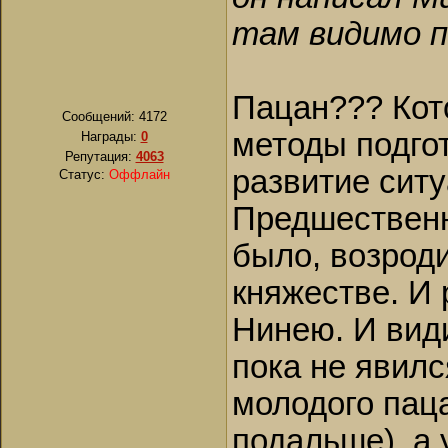
там видимо п
Пацан??? Кото
Сообщений:
4172
методы подгот
Награды:
0
Репутация:
4063
развитие ситу
Статус:
Оффлайн
Предшественн
было, возрод
княжестве. И 
Нинею. И види
пока не явил
молодого паца
подальше), а