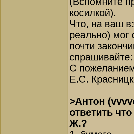
(Вспомните пр
косилкой).
Что, на ваш в
реально) мог 
почти законч
спрашивайте: 
С пожеланием
Е.С. Красниц
>Антон (vvvv
ответить что
Ж.?