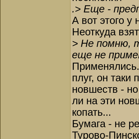
.> Еще - пре
А вот этого у
Неоткуда взят
> Не помню, 
еще не приме
Применялись.
плуг, он таки 
новшеств - но
ли на эти нов
копать...
Бумага - не ре
Турово-Пинско