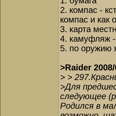
1. бумага
2. компас - к
компас и как 
3. карта мест
4. камуфляж -
5. по оружию 
>Raider 2008/
> > 297.Крас
>Для предшес
следующее (р
Родился в ма
возможно, ша