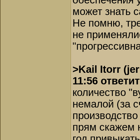
обеспечения у
может знать с
Не помню, тр
не применялис
"прогрессивна
>Kail Itorr (
11:56 ответи
количество "в
немалой (за с
производство 
прям скажем н
год привыкать