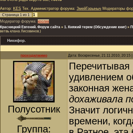
Автор:
KES
Тех. Администратор форума:
ЗмейГорыныч
Модераторы фо
1
Страница
1
из
1
Модератор форума:
кролик
Красницкий Евгений. Форум сайта
»
1. Княжий терем (Обсуждение книг)
»
П
ветвь клана Лисовинов.)
Никифор.
проходилмимо
Дата: Воскресенье, 21.11.2010, 20:15
Перечитывая н
удивлением об
законная жена
дохаживала п
Полусотник
Значит логичн
времени, когд
Группа:
в Ратное, эта