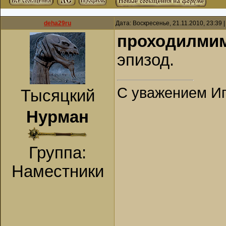
deha29ru
Дата: Воскресенье, 21.11.2010, 23:39
проходилми
эпизод.
С уважением Иг
Тысяцкий
Нурман
Группа:
Наместники