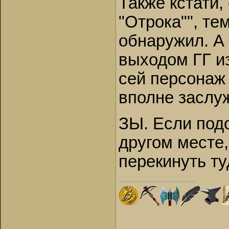
Также кстати,
"Отрока"", т
обнаружил. А
выходом ГГ и
сей персонаж 
вполне заслу
ЗЫ. Если подо
другом месте,
перекинуть ту