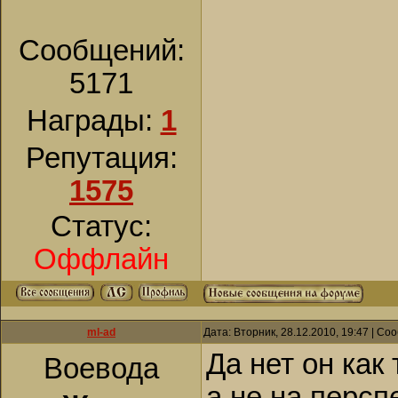
Сообщений:
5171
Награды:
1
Репутация:
1575
Статус:
Оффлайн
ml-ad
Дата: Вторник, 28.12.2010, 19:47 | С
Да нет он как
Воевода
а не на персп