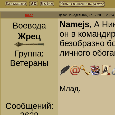
ml-ad
Дата: Понедельник, 27.12.2010, 23:2
Namejs
, А Ни
Воевода
он в командир
Жрец
безобразно б
личного обог
Группа:
Ветераны
Млад.
Сообщений: