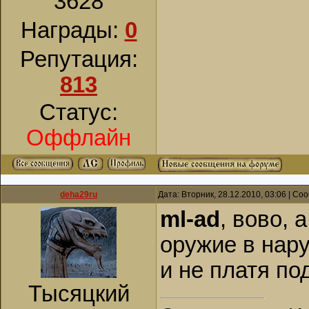
3628
Награды:
0
Репутация:
813
Статус:
Оффлайн
deha29ru
Дата: Вторник, 28.12.2010, 03:06 | С
ml-ad
, вово, 
оружие в нар
и не платя по
Тысяцкий