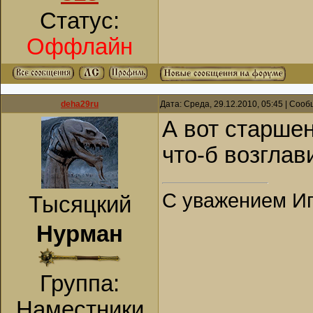
Статус:
Оффлайн
deha29ru
Дата: Среда, 29.12.2010, 05:45 | Соо
А вот старшен
что-б возгла
С уважением Иг
Тысяцкий
Нурман
Группа:
Наместники