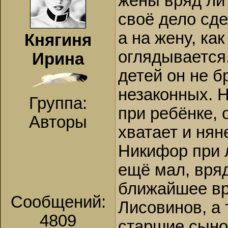
жены вряд ли 
своё дело сде
а на жену, ка
Княгиня
оглядывается.
Ирина
детей он не б
незаконных. Н
Группа:
при ребёнке, о
Авторы
хватает и нян
Никифор при л
ещё мал, вряд
ближайшее вр
Сообщений:
Лисовинов, а 
4809
старшие сыно