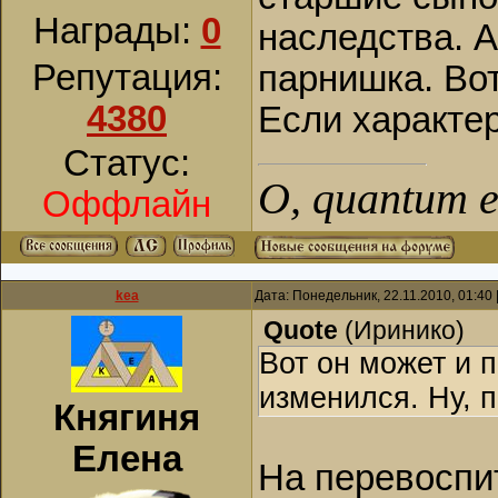
Награды:
0
наследства. А
Репутация:
парнишка. Вот
4380
Если характер
Статус:
О, quantum es
Оффлайн
kea
Дата: Понедельник, 22.11.2010, 01:40
Quote
(
Иринико
)
Вот он может и п
изменился. Ну, п
Княгиня
Елена
На перевоспит