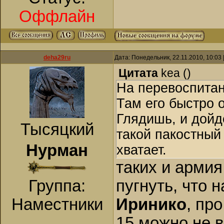
Оффлайн
deha29ru
Дата: Понедельник, 22.11.2010, 10:03
Цитата
kea
(
)
На перевоспитани
Там его быстро о
Глядишь, и дойдё
Тысяцкий
такой пакостный 
Нурман
хватает.
таких и армия
Группа:
пугнуть, что 
Наместники
Иринико
, пр
15 можно не 