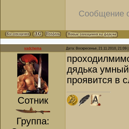
Сообщение 
vadchema
Дата: Воскресенье, 21.11.2010, 21:09
проходилмимо
дядька умный
проявится в 
Сотник
Группа: