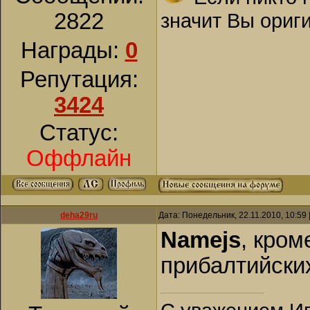
значит Вы ориг
2822
Награды:
0
Репутация:
3424
Статус:
Оффлайн
deha29ru
Дата: Понедельник, 22.11.2010, 10:59
Namejs
, кром
прибалтийских