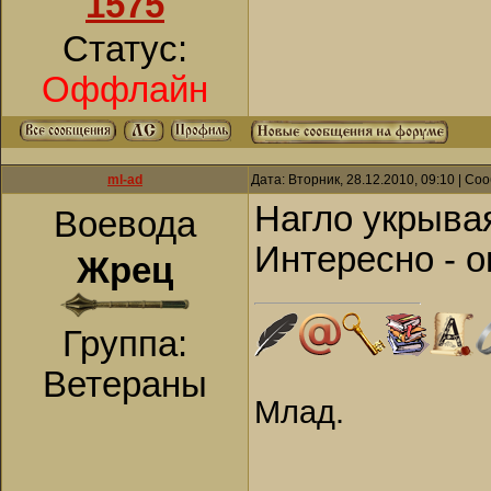
1575
Статус:
Оффлайн
ml-ad
Дата: Вторник, 28.12.2010, 09:10 | С
Нагло укрывая
Воевода
Интересно - о
Жрец
Группа:
Ветераны
Млад.