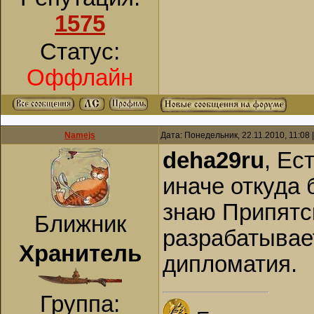
1575
Статус:
Оффлайн
Namejs
Дата: Понедельник, 22.11.2010, 11:08
deha29ru
, Ес
иначе откуда
знаю Припятс
Ближник
разрабатывает
Хранитель
дипломатия.
Группа: