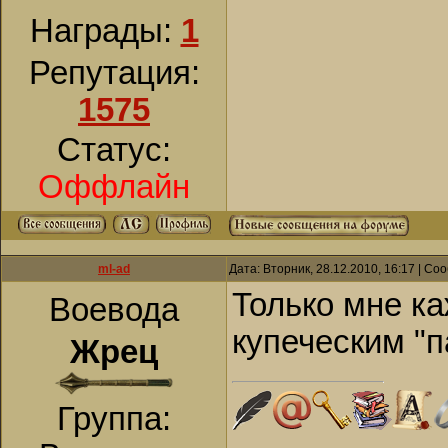
Награды:
1
Репутация:
1575
Статус:
Оффлайн
ml-ad
Дата: Вторник, 28.12.2010, 16:17 | С
Только мне ка
Воевода
купеческим "
Жрец
Группа: