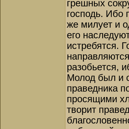
грешных сокр
господь. Ибо 
же милует и 
его наследую
истребятся. 
направляются.
разобьется, и
Молод был и с
праведника по
просящими хл
творит правед
благословенно