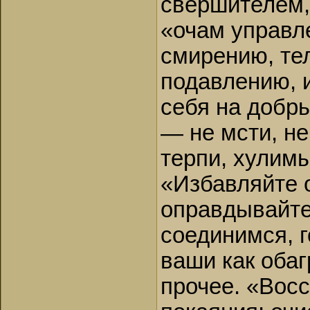
свершителем, 
«очам управл
смирению, те
подавлению, 
себя на добр
— не мсти, н
терпи, хулимы
«Избавляйте о
оправдывайте
соединимся, г
ваши как обаг
прочее. «Восс