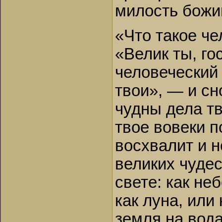
милость божи
«Что такое че
«Велик ты, го
человеческий 
твои», — и сн
чудны дела тв
твое вовеки п
восхвалит и н
великих чудес
свете: как не
как луна, или 
земля на вода