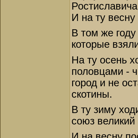
Ростиславичам
И на ту весну
В том же году
которые взял
На ту осень х
половцами - ч
город и не ос
скотины.
В ту зиму ход
союз великий
И на весну п