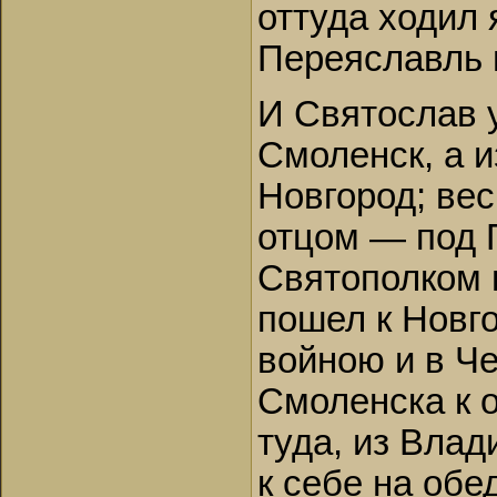
оттуда ходил 
Переяславль и
И Святослав у
Смоленск, а и
Новгород; вес
отцом — под П
Святополком 
пошел к Новго
войною и в Че
Смоленска к о
туда, из Влад
к себе на обе