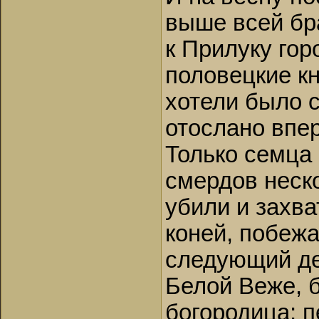
выше всей бра
к Прилуку гор
половецкие кн
хотели было с
отослано впер
Только семца
смердов неск
убили и захва
коней, побежа
следующий де
Белой Веже, б
богородица: 