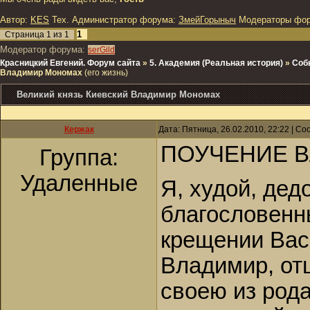
Автор:
KES
Тех. Администратор форума:
ЗмейГорыныч
Модераторы фо
1
Страница
1
из
1
Модератор форума:
serGild
Красницкий Евгений. Форум сайта
»
5. Академия (Реальная история)
»
Соб
Владимир Мономах
(его жизнь)
Великий князь Киевский Владимир Мономах
Кержак
Дата: Пятница, 26.02.2010, 22:22 | С
ПОУЧЕНИЕ 
Группа:
Удаленные
Я, худой, де
благословенн
крещении Вас
Владимир, от
своею из род