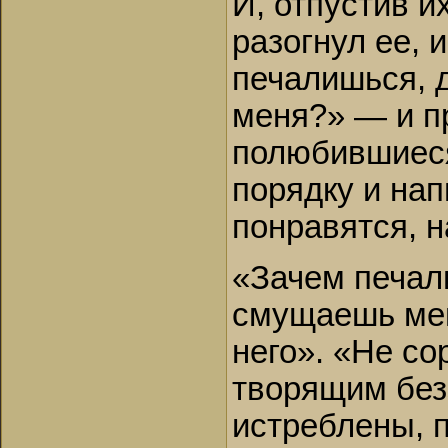
И, отпустив и
разогнул ее, 
печалишься, 
меня?» — и пр
полюбившиеся
порядку и нап
понравятся, н
«Зачем печал
смущаешь мен
него». «Не со
творящим без
истреблены, 