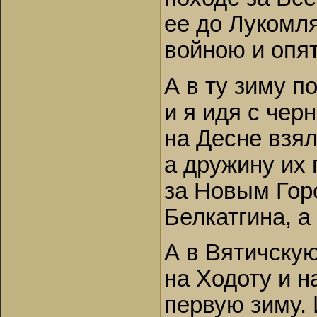
ее до Лукомля
войною и опят
А в ту зиму п
и я идя с чер
на Десне взял
а дружину их
за Новым Гор
Белкатгина, а
А в Вятичску
на Ходоту и н
первую зиму. 