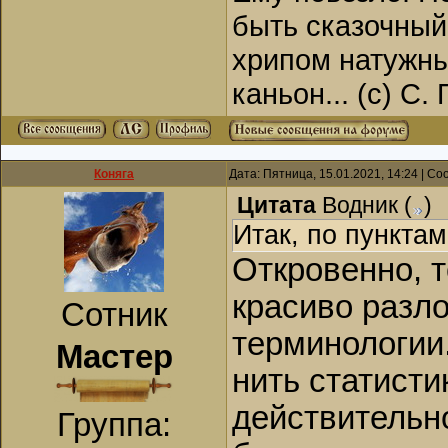
быть сказочный
хрипом натужны
каньон... (с) С.
Коняга
Дата: Пятница, 15.01.2021, 14:24 | С
Цитата
Водник
(
)
Итак, по пунктам
Откровенно, т
красиво разл
Сотник
терминологии.
Мастер
нить статисти
действительно
Группа: