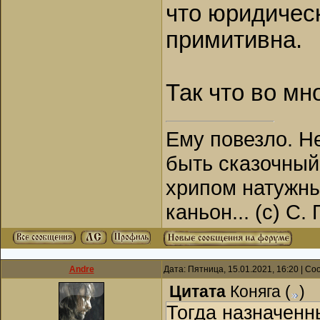
что юридичес
примитивна.
Так что во мн
Ему повезло. Н
быть сказочный
хрипом натужны
каньон... (с) С.
Andre
Дата: Пятница, 15.01.2021, 16:20 | С
Цитата
Коняга
(
)
Тогда назначенн