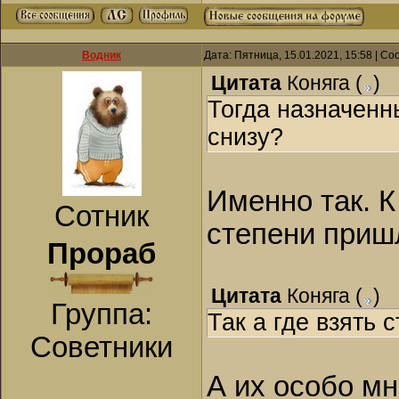
Водник
Дата: Пятница, 15.01.2021, 15:58 | С
Цитата
Коняга
(
)
Тогда назначенн
снизу?
Именно так. К
Сотник
степени приш
Прораб
Цитата
Коняга
(
)
Группа:
Так а где взять 
Советники
А их особо мн