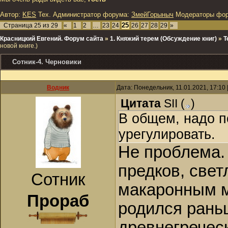
Автор:
KES
Тех. Администратор форума:
ЗмейГорыныч
Модераторы фо
25
Страница
25
из
29
«
1
2
…
23
24
26
27
28
29
»
Красницкий Евгений. Форум сайта
»
1. Княжий терем (Обсуждение книг)
»
Т
новой книге.)
Сотник-4. Черновики
Водник
Дата: Понедельник, 11.01.2021, 17:10
Цитата
SII
(
)
В общем, надо п
урегулировать.
Не проблема.
предков, све
Сотник
макаронным м
Прораб
родился рань
древнегречес