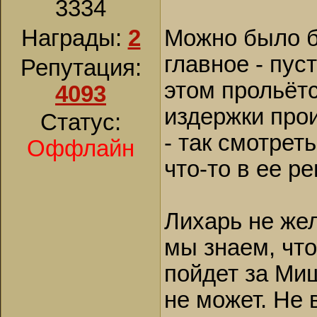
3334
Награды:
2
Можно было б
главное - пус
Репутация:
этом прольётс
4093
издержки про
Статус:
- так смотрет
Оффлайн
что-то в ее р
Лихарь не жел
мы знаем, что
пойдет за Миш
не может. Не 