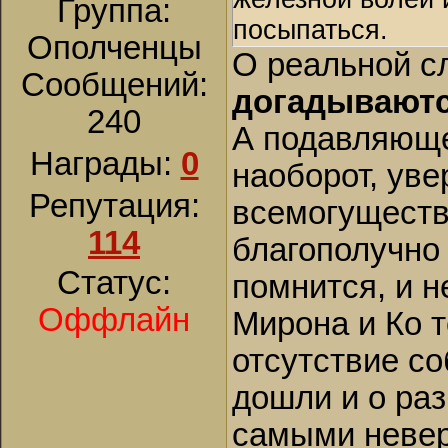
Группа:
посыпаться.
Ополченцы
О реальной с
Сообщений:
догадывают
240
А подавляюще
Награды:
0
наоборот, уве
Репутация:
всемогуществе
114
благополучно
Статус:
помнится, и 
Оффлайн
Мирона и Ко т
отсутствие с
дошли и о раз
самыми невер