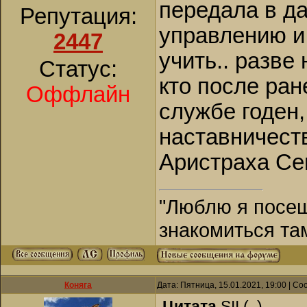
передала в д
Репутация:
управлению и 
2447
учить.. разве
Статус:
кто после ран
Оффлайн
службе годен,
наставничест
Аристраха Се
"Люблю я посещ
знакомиться та
Коняга
Дата: Пятница, 15.01.2021, 19:00 | С
Цитата
SII
(
)