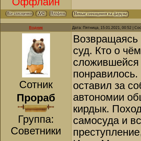
Оффлайн
Водник
Дата: Пятница, 15.01.2021, 00:52 | С
Возвращаясь к
суд. Кто о чём
сложившейся 
понравилось.
Сотник
оставил за со
автономии об
Прораб
кирдык. Похо
Группа:
самосуда и вс
Советники
преступление,