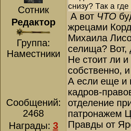
снизу? Так а где
Сотник
А вот
ЧТО
бу
Редактор
жрецами Корд
Михаила Лисов
Группа:
селища? Вот,
Наместники
Не стоит ли и
собственно, и
А если еще и 
кадров-право
Сообщений:
отделение при
2468
патронажем Ц
Правды от Яр
Награды:
3