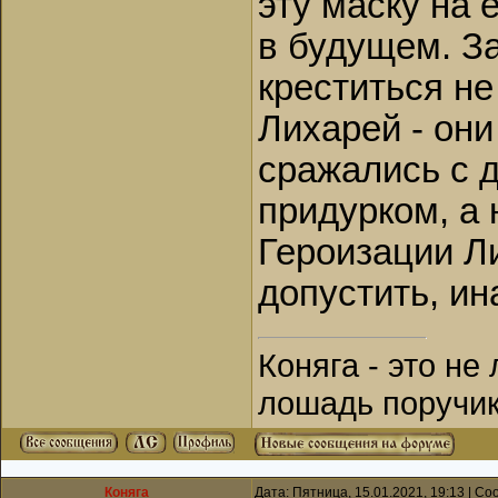
эту маску на е
в будущем. З
креститься не
Лихарей - они
сражались с д
придурком, а 
Героизации Ли
допустить, ин
Коняга - это не
лошадь поручик
Коняга
Дата: Пятница, 15.01.2021, 19:13 | С