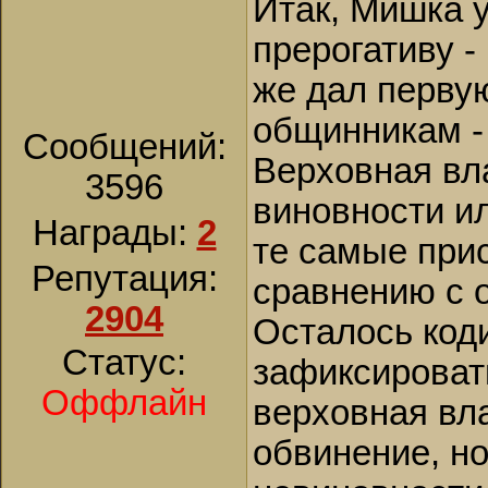
Итак, Мишка 
прерогативу -
же дал перву
общинникам -
Сообщений:
Верховная вла
3596
виновности и
Награды:
2
те самые при
Репутация:
сравнению с 
2904
Осталось код
Статус:
зафиксировать
Оффлайн
верховная вла
обвинение, н