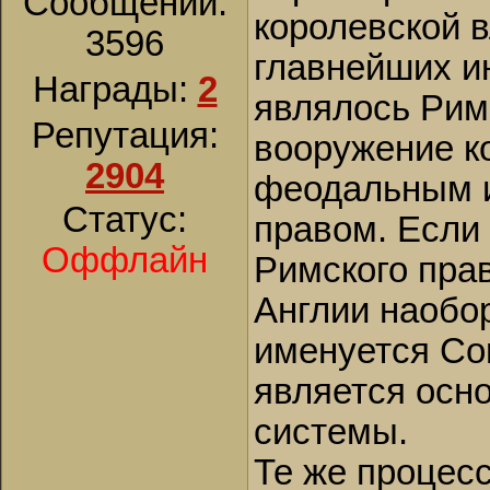
Сообщений:
королевской 
3596
главнейших и
Награды:
2
являлось Рим
Репутация:
вооружение к
2904
феодальным и
Статус:
правом. Если
Оффлайн
Римского пра
Англии наобор
именуется Co
является осн
системы.
Те же процесс