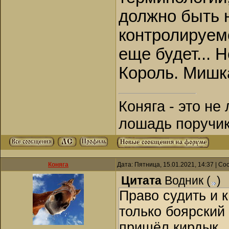
должно быть 
контролируем
еще будет... 
Король. Мишк
Коняга - это не
лошадь поручик
Коняга
Дата: Пятница, 15.01.2021, 14:37 | С
Цитата
Водник
(
)
Право судить и 
только боярский
пришёл кирдык.