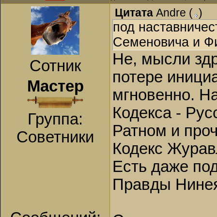
Цитата
Andre
(
)
под наставничес
Семеновича и Фи
Не, мысли здр
Сотник
потере иници
Мастер
мгновенно. На
Кодекса - Рус
Группа:
Ратном и про
Советники
Кодекс Журавл
Есть даже под
Правды Нинея