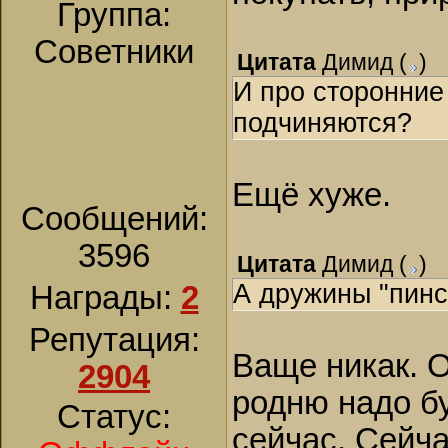
Группа:
Советники
Цитата
Димид
(
)
И про сторонние
подчиняются?
Ещё хуже.
Сообщений:
3596
Цитата
Димид
(
)
А дружины "пинс
Награды:
2
Репутация:
Ваще никак. 
2904
родню надо бу
Статус:
сейчас. Сейча