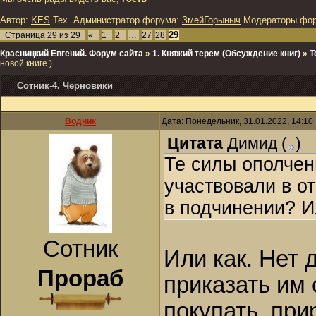
Автор:
KES
Тех. Администратор форума:
ЗмейГорыныч
Модераторы фо
29
Страница
29
из
29
«
1
2
…
27
28
Красницкий Евгений. Форум сайта
»
1. Княжий терем (Обсуждение книг)
»
Т
новой книге.)
Сотник-4. Черновики
Водник
Дата: Понедельник, 31.01.2022, 14:1
Цитата
Димид
(
)
Те силы ополчен
участвовали в от
в подчинении? И
Сотник
Или как. Нет 
Прораб
приказать им 
покупать, при