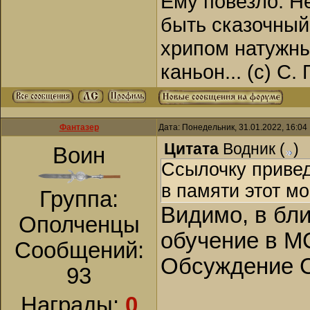
Ему повезло. Н
быть сказочный
хрипом натужны
каньон... (с) С.
Фантазер
Дата: Понедельник, 31.01.2022, 16:0
Цитата
Водник
(
)
Воин
Ссылочку привед
в памяти этот мо
Группа:
Видимо, в бл
Ополченцы
обучение в МС
Сообщений:
Обсуждение С
93
Награды:
0