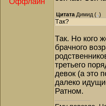
Оффлайн
Цитата
Димид
(
)
Так?
Так. Но кого 
брачного воз
родственников
третьего поря
девок (а это 
далеко идущи
Ратном.