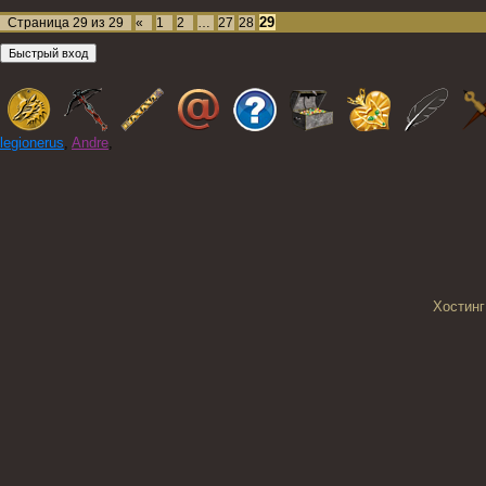
29
Страница
29
из
29
«
1
2
…
27
28
legionerus
,
Andre
,
Хостинг