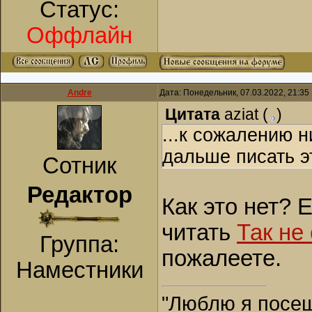
Статус:
Оффлайн
Andre
Дата: Понедельник, 07.03.2022, 21:3
Цитата
aziat
(
)
...к сожалению н
дальше писать э
Сотник
Редактор
Как это нет? 
читать
Так не 
Группа:
пожалеете.
Наместники
"Люблю я посещ