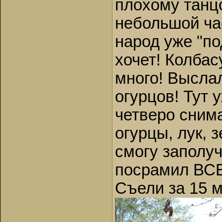
плохому танц
небольшой ча
народ уже "по
хочет! Колбас
много! Выслал
огурцов! Тут 
четверо снима
огурцы, лук, 
смогу заполуч
посрамил ВС
Съели за 15 