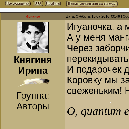
Иринико
Дата: Суббота, 10.07.2010, 00:48 | С
Игуаночка, а
А у меня манг
Через заборч
перекидывать
Княгиня
И подарочек д
Ирина
Коровку мы за
свеженьким! Н
Группа:
Авторы
О, quantum es