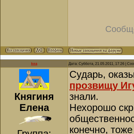
Сообщ
kea
Дата: Суббота, 21.05.2011, 17:26 | С
Сударь, оказ
прозвищу Иг
Княгиня
знали.
Елена
Нехорошо скр
общественнос
конечно, тоже
Группа: