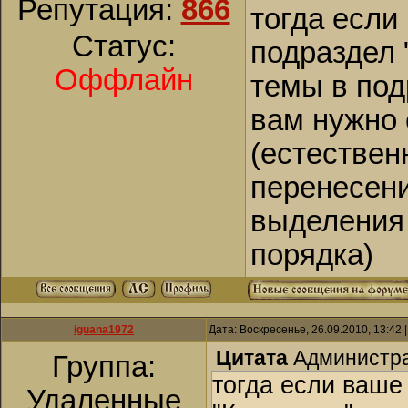
Репутация:
866
тогда если
Статус:
подраздел 
Оффлайн
темы в под
вам нужно
(естествен
перенесени
выделения 
порядка)
iguana1972
Дата: Воскресенье, 26.09.2010, 13:42
Цитата
Администр
Группа:
тогда если ваше
Удаленные