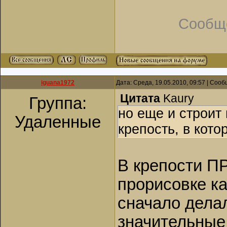
Сообщ
iguana1972
Дата: Среда, 19.05.2010, 09:57 | Соо
Цитата
Kaury
Группа:
но еще и строит
Удаленные
крепость, в кото
В крепости 
прорисовке ка
сначало дела
значительные