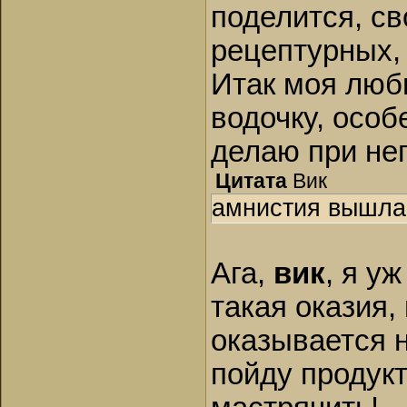
поделится, св
рецептурных, 
Итак моя люб
водочку, осо
делаю при не
Цитата
Вик
амнистия вышла
Ага,
вик
, я у
такая оказия
оказывается н
пойду продукт