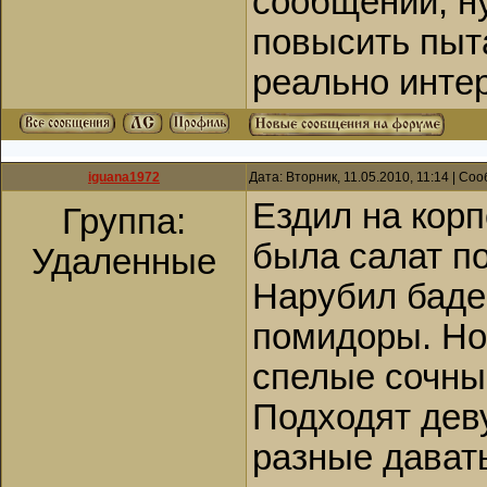
сообщений, н
повысить пыт
реально интер
iguana1972
Дата: Вторник, 11.05.2010, 11:14 | С
Ездил на корп
Группа:
была салат п
Удаленные
Нарубил бадей
помидоры. Но
спелые сочные
Подходят дев
разные дават