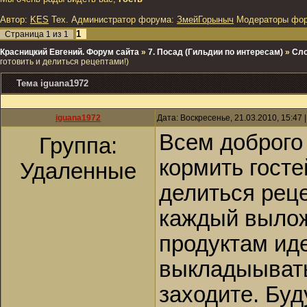
Автор:
KES
Тех. Администратор форума:
ЗмейГорыныч
Модераторы фо
1
Страница
1
из
1
Красницкий Евгений. Форум сайта
»
7. Посад (Гильдии по интересам)
»
Сло
готовить и делиться рецептами!)
Тема iguana1972
iguana1972
Дата: Воскресенье, 21.03.2010, 15:47
Всем доброго
Группа:
кормить гост
Удаленные
делиться реце
каждый вылож
продуктам ид
выкладыывать
заходите. Буд