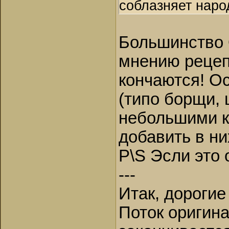
соблазняет наро
Большинство
мнению рецеп
кончаются! О
(типо борщи, 
небольшими к
добавить в ни
P\S Эсли это 
---
Итак, дороги
Поток оригин