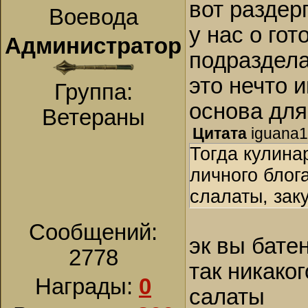
вот раздер
Воевода
у нас о гот
Администратор
подраздела
это нечто и
Группа:
основа для
Ветераны
Цитата
iguana
Тогда кулина
личного блог
слалаты, заку
Сообщений:
эк вы бате
2778
так никаког
Награды:
0
салаты