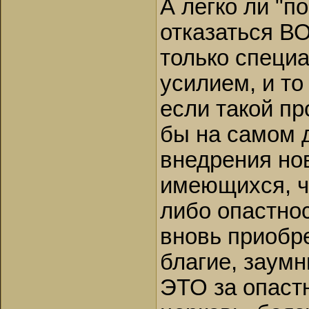
А легко ли "п
отказаться В
только специ
усилием, и то
если такой п
бы на самом д
внедрения но
имеющихся, че
либо опастно
вновь приобр
благие, заум
ЭТО за опаст