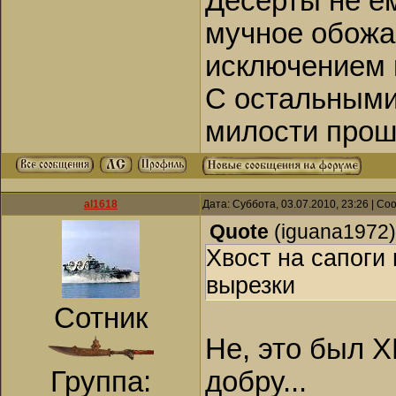
Десерты не ем
мучное обожа
исключением 
С остальными
милости прош
al1618
Дата: Суббота, 03.07.2010, 23:26 | С
Quote
(
iguana1972
)
Хвост на сапоги
вырезки
Сотник
Не, это был 
Группа:
добру...