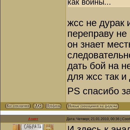
как воины...
жсс не дурак 
переправу не 
он знает мест
следовательн
дать бой на н
для жсс так и 
PS спасибо за
Азият
Дата: Четверг, 21.01.2010, 00:36 | С
И здесь к ана