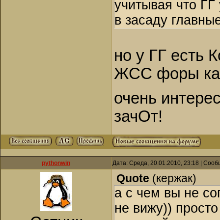
учитывая что ГГ
в засаду главны
но у ГГ есть 
ЖСС форы как
очень интерес
зачОт!
pythonwin
Дата: Среда, 20.01.2010, 23:18 | Соо
Quote
(
кержак
)
а с чем вы не с
не вижу)) просто