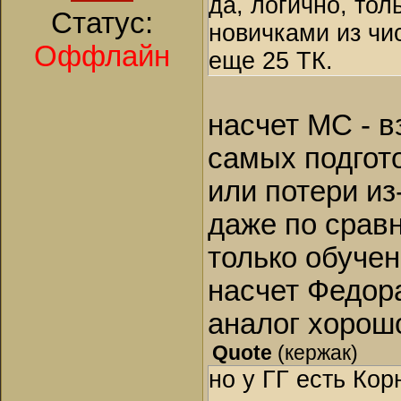
да, логично, тол
Статус:
новичками из чи
Оффлайн
еще 25 ТК.
насчет МС - в
самых подгот
или потери из
даже по сравн
только обуче
насчет Федора
аналог хорош
Quote
(
кержак
)
но у ГГ есть Ко