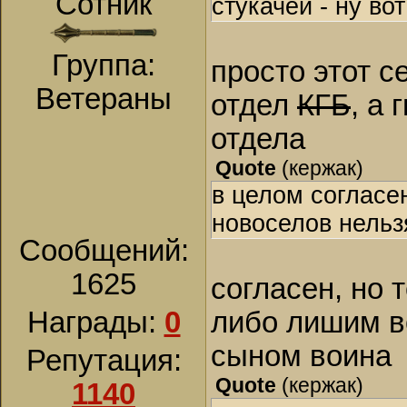
Сотник
стукачей - ну вот
Группа:
просто этот с
Ветераны
отдел
КГБ
, а
отдела
Quote
(
кержак
)
в целом согласе
новоселов нельз
Сообщений:
1625
согласен, но 
Награды:
0
либо лишим в
сыном воина
Репутация:
Quote
(
кержак
)
1140