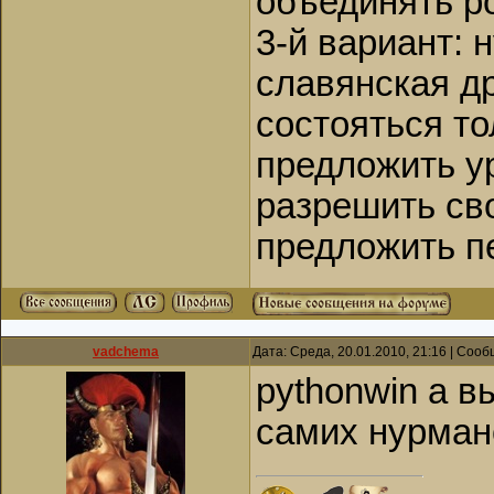
объединять р
3-й вариант: 
славянская д
состояться т
предложить ур
разрешить св
предложить п
vadchema
Дата: Среда, 20.01.2010, 21:16 | Соо
pythonwin а в
самих нурман