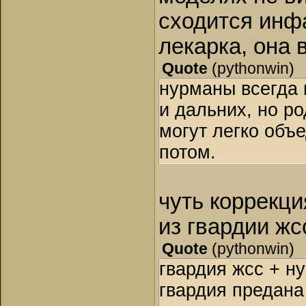
сходится инфа
лекарка, она в
Quote
(
pythonwin
)
нурманы всегда в
и дальних, но р
могут легко объ
потом.
чуть коррекци
из гвардии жс
Quote
(
pythonwin
)
гвардия жсс + ну
гвардия предана