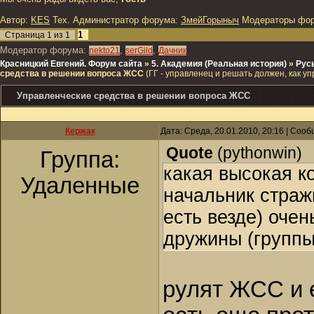
Автор:
KES
Тех. Администратор форума:
ЗмейГорыныч
Модераторы фо
1
Страница
1
из
1
Модератор форума:
,
,
nekto21
serGild
Дачник
Красницкий Евгений. Форум сайта
»
5. Академия (Реальная история)
»
Рус
средства в решении вопроса ЖСС
(ГГ - управленец и решать должен, как у
Управленческие средства в решении вопроса ЖСС
Кержак
Дата: Среда, 20.01.2010, 20:16 | Соо
Quote
(
pythonwin
)
Группа:
какая высокая 
Удаленные
начальник страж
есть везде) очен
дружины (группы 
рулят ЖСС и е