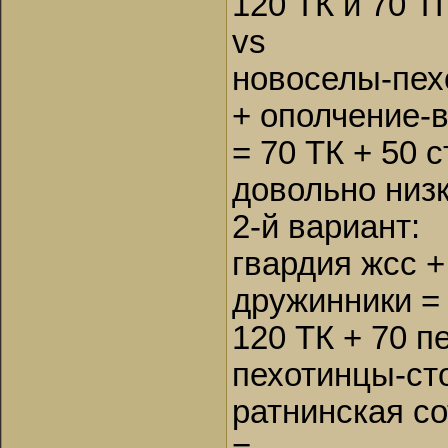
120 ТК и 70 Т
vs
новоселы-пех
+ ополчение-
= 70 ТК + 50 
довольно низк
2-й вариант:
гвардия жсс +
дружинники =
120 ТК + 70 п
пехотинцы-ст
ратнинская с