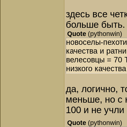
здесь все чет
больше быть.
Quote
(
pythonwin
)
новоселы-пехоти
качества и ратн
велесовцы = 70 
низкого качества
да, логично, 
меньше, но с 
100 и не учли
Quote
(
pythonwin
)