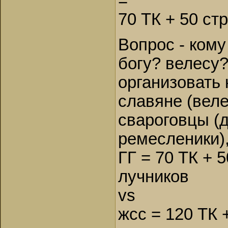
=
70 ТК + 50 ст
Вопрос - кому
богу? велесу?
организовать
славяне (вел
свароговцы (
ремесленики),
ГГ = 70 ТК + 
лучников
vs
жсс = 120 ТК 