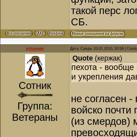
такой перс ло
СБ.
pythonwin
Дата: Среда, 20.01.2010, 20:59 | Соо
Quote
(
кержак
)
пехота - вообще
и укрепления да
Сотник
не согласен -
Группа:
войско почти
Ветераны
(из смердов) 
превосходящи