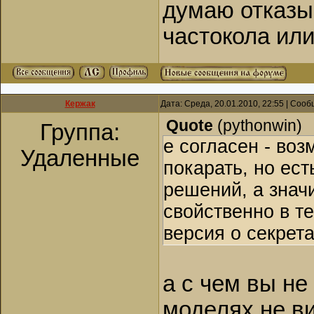
думаю отказы
частокола или
Кержак
Дата: Среда, 20.01.2010, 22:55 | Соо
Quote
(
pythonwin
)
Группа:
е согласен - во
Удаленные
покарать, но ес
решений, а знач
свойственно в т
версия о секрет
а с чем вы не
моделях не ви