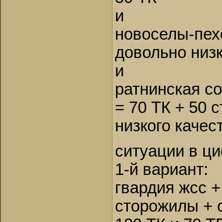
и
новоселы-пех
довольно низк
и
ратнинская с
= 70 ТК + 50 
низкого качес
ситуации в ц
1-й вариант:
гвардия жсс +
сторожилы + 