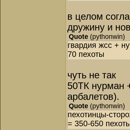
в целом согла
дружину и нов
Quote
(
pythonwin
)
гвардия жсс + ну
70 пехоты
чуть не так
50ТК нурман +
арбалетов).
Quote
(
pythonwin
)
пехотинцы-сторо
= 350-650 пехоты