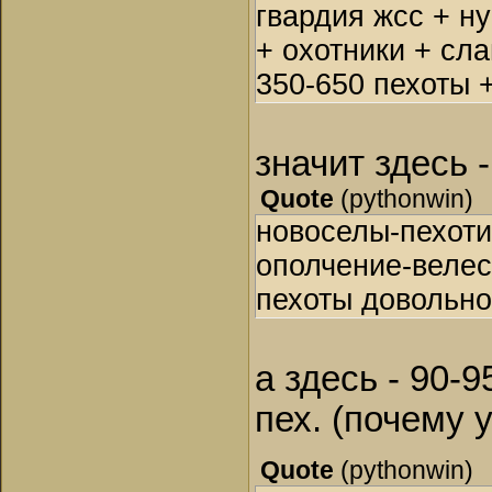
гвардия жсс + н
+ охотники + сл
350-650 пехоты +
значит здесь 
Quote
(
pythonwin
)
новоселы-пехоти
ополчение-велес
пехоты довольно
а здесь - 90-9
пех. (почему 
Quote
(
pythonwin
)