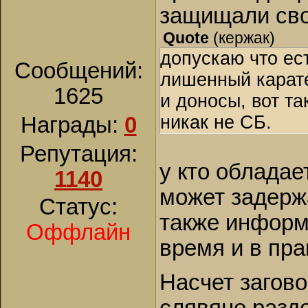
защищали сво
Quote
(
кержак
)
допускаю что ес
Сообщений:
лишенный карат
1625
и доносы, вот та
никак не СБ.
Награды:
0
Репутация:
у кто обладае
1140
может задержа
Статус:
также информ
Оффлайн
время и в пр
Насчет загово