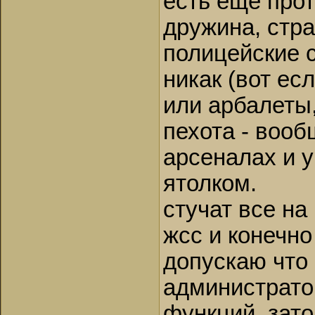
есть еще прот
дружина, стра
полицейские 
никак (вот ес
или арбалеты,
пехота - вооб
арсеналах и 
ятолком.
стучат все на
жсс и конечно
допускаю что 
администрато
функций, зат