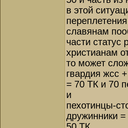
в этой ситуац
переплетения 
славянам поо
части статус 
христианам от
то может сло
гвардия жсс +
= 70 ТК и 70 
и
пехотинцы-ст
дружинники = 
50 ТК