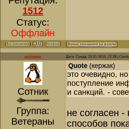
Репутация:
1512
Статус:
Оффлайн
pythonwin
Дата: Среда, 20.01.2010, 22:38 | Соо
Quote
(
кержак
)
это очевидно, но
поступление инф
Сотник
и санкций. - сове
Группа:
не согласен -
Ветераны
способов пока