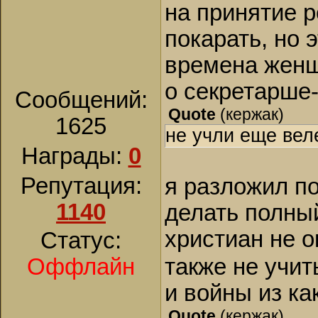
на принятие р
покарать, но 
времена женщ
о секретарше
Сообщений:
Quote
(
кержак
)
1625
не учли еще вел
Награды:
0
Репутация:
я разложил п
1140
делать полный
христиан не 
Статус:
также не учит
Оффлайн
и войны из ка
Quote
(
кержак
)