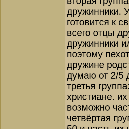
вторая группа
дружинники. 
готовится к с
всего отцы д
дружинники и
поэтому пехот
дружине родс
думаю от 2/5 д
третья групп
христиане. их
возможно час
четвёртая гру
50 и часть из