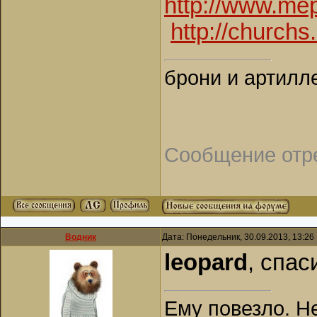
http://www.mep
http://churchs
брони и артилл
Сообщение отр
Водник
Дата: Понедельник, 30.09.2013, 13:2
leopard
, спас
Ему повезло. Н