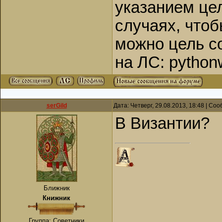
указанием цел
случаях, что
можно цель 
на ЛС: pythonw
serGild
Дата: Четверг, 29.08.2013, 18:48 | С
В Византии?
Ближник
Книжник
Группа: Советники