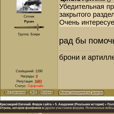
Убедительная пр
закрытого раздел
Сотник
Очень интересуе
Русич
Группа: Бояре
рад бы помочь
брони и артилл
Сообщений:
1290
Награды:
0
Репутация:
1683
Статус:
Оффлайн
Красницкий Евгений. Форум сайта
»
5. Академия (Реальная история)
»
Пол
Отрока, авторов фанфиков и
(других участников форума. Религиозные вой