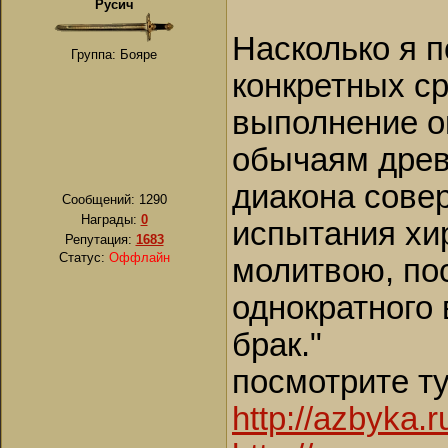
Русич
Насколько я 
Группа: Бояре
конкретных с
выполнение о
обычаям древ
диакона сове
Сообщений:
1290
Награды:
0
испытания хи
Репутация:
1683
Статус:
Оффлайн
молитвою, по
однократного 
брак."
посмотрите т
http://azbyka.r