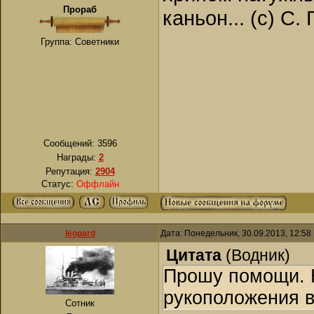
Прораб
каньон... (с) С.
Группа: Советники
Сообщений:
3596
Награды:
2
Репутация:
2904
Статус:
Оффлайн
leopard
Дата: Понедельник, 30.09.2013, 12:5
Цитата
(
Водник
)
Прошу помощи. 
рукоположения в
Сотник