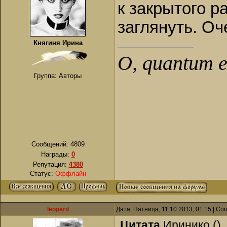
к закрытого р
заглянуть. Оч
Княгиня Ирина
О, quantum es
Группа: Авторы
Сообщений:
4809
Награды:
0
Репутация:
4380
Статус:
Оффлайн
leopard
Дата: Пятница, 11.10.2013, 01:15 | С
Цитата
Иринико
(
)