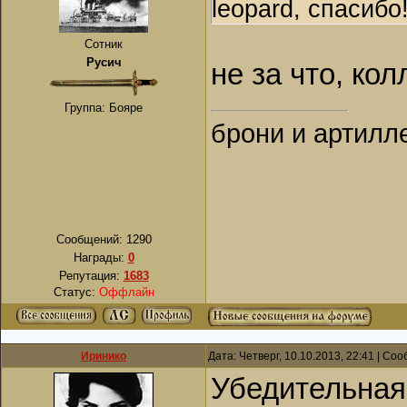
leopard, спасибо
Сотник
Русич
не за что, ко
Группа: Бояре
брони и артилл
Сообщений:
1290
Награды:
0
Репутация:
1683
Статус:
Оффлайн
Иринико
Дата: Четверг, 10.10.2013, 22:41 | С
Убедительная