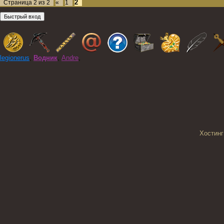
2
Страница
2
из
2
«
1
legionerus
,
Водник
,
Andre
,
Хостинг