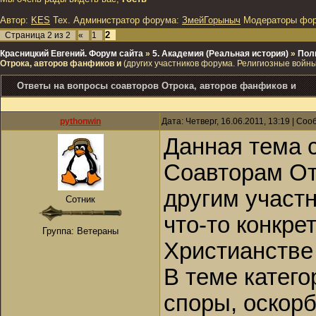
Автор:
KES
Тех. Администратор форума:
ЗмейГорыныч
Модераторы фо
2
Страница
2
из
2
«
1
Красницкий Евгений. Форум сайта
»
5. Академия (Реальная история)
»
Пол
Отрока, авторов фанфиков и
(других участников форума. Религиозные вой
Ответы на вопросы соавторов Отрока, авторов фанфиков и
pythonwin
Дата: Четверг, 16.06.2011, 13:19 | Со
Данная тема 
Соавторам От
другим участ
Сотник
что-то конкр
Группа: Ветераны
Христианстве 
В теме катег
споры, оскорб