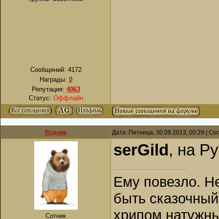
Сообщений:
4172
Награды:
0
Репутация:
4063
Статус:
Оффлайн
Водник
Дата: Пятница, 30.08.2013, 00:29 | С
serGild
, на Р
Ему повезло. Н
быть сказочный
хрипом натужны
Сотник