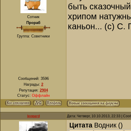
быть сказочный
хрипом натужны
Сотник
Прораб
каньон... (с) С.
Группа: Советники
Сообщений:
3596
Награды:
2
Репутация:
2904
Статус:
Оффлайн
leopard
Дата: Четверг, 10.10.2013, 22:33 | С
Цитата
Водник
(
)